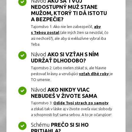
Návod
AKO SA TVOJ
NEDOSTUPNÝ MUŽ STANE
MUŽOM, KTORÝ TI DÁ ISTOTU
A BEZPEČIE?
Tajomstvo 1: Ako nie len zabezpečiť,
aby
s Tebou zostal
(ale iných žien sa nevzdal, čo
asi nechceš?), ale aby si exkluzívne vybral iba
Teba.
Návod
AKO SI VZŤAH S NÍM
UDRŽAŤ DLHODOBO?
Tajomstvo 2: Lebo nielen získať si, ale hlavne
pestovať krásny a vzrušujúci
vzťah dlhé roky
je
TO umenie.
Návod
AKO NIKDY VIAC
NEBUDEŠ V ŽIVOTE SAMA
Tajomstvo 3:
Odíde Tvoj strach zo samoty
a získaš tak v láske aj v živote oveľa viac slobody
a schopnosti byť sama sebou. A to je očarujúce!
Schému
PREČO SI SI HO
PRITIAHLA?