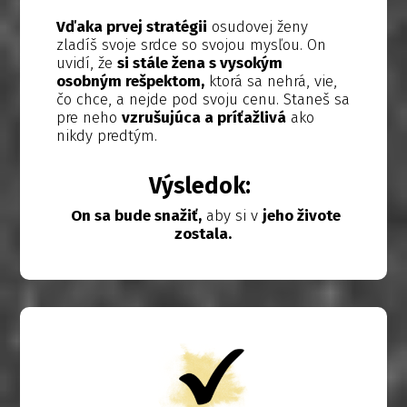
Vďaka prvej stratégii
osudovej ženy
zladíš svoje srdce so svojou mysľou. On
uvidí, že
si stále žena s vysokým
osobným rešpektom,
ktorá sa nehrá, vie,
čo chce, a nejde pod svoju cenu. Staneš sa
pre neho
vzrušujúca a príťažlivá
ako
nikdy predtým.
Výsledok:
On sa bude snažiť,
aby si v
jeho živote
zostala.