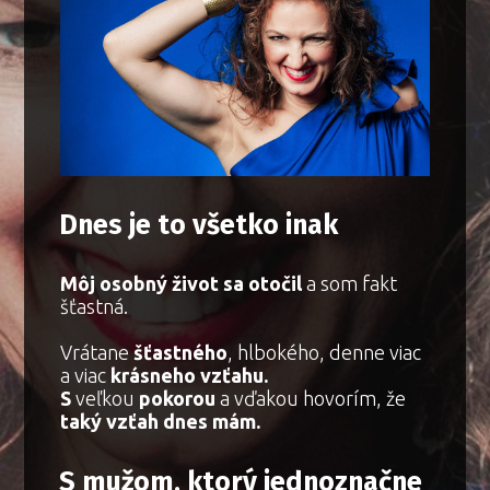
Dnes je to všetko inak
Môj osobný život sa otočil
a som fakt
šťastná.
Vrátane
šťastného
, hlbokého, denne viac
a viac
krásneho vzťahu.
S
veľkou
pokorou
a vďakou hovorím, že
taký vzťah dnes mám.
S mužom, ktorý jednoznačne