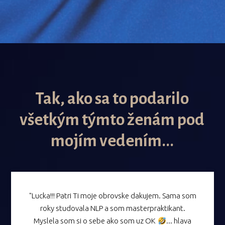
Tak, ako sa to podarilo
všetkým týmto ženám pod
mojím vedením...
"Lucka!!! Patri Ti moje obrovske dakujem. Sama som
roky studovala NLP a som masterpraktikant.
Myslela som si o sebe ako som uz OK
... hlava