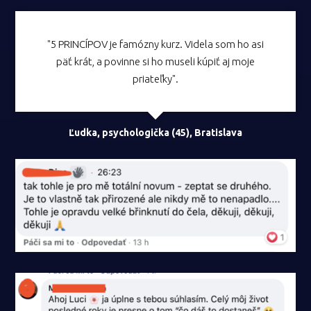
"5 PRINCÍPOV je famózny kurz. Videla som ho asi
päť krát, a povinne si ho museli kúpiť aj moje
priateľky".
Ľudka, psychologička (45), Bratislava