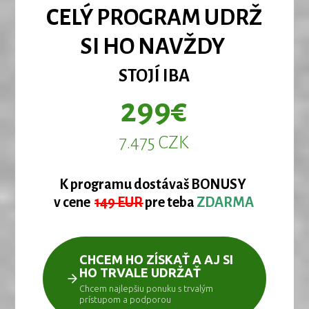
CELÝ PROGRAM UDRŽ
SI HO NAVŽDY
STOJÍ IBA
299€
7.475 CZK
K programu dostávaš BONUSY
v cene
149 EUR
pre teba
ZDARMA
CHCEM HO ZÍSKAŤ A AJ SI
HO TRVALE UDRŽAŤ
Chcem najlepšiu ponuku s trvalým
prístupom a podporou