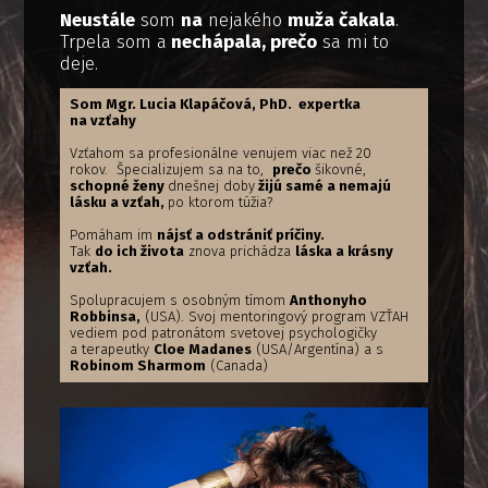
Neustále
som
na
nejakého
muža čakala
.
Trpela som a
nechápala, prečo
sa mi to
deje.
Som Mgr. Lucia Klapáčová, PhD. expertka
na vzťahy
Vzťahom sa profesionálne venujem viac než 20
rokov. Špecializujem sa na to,
prečo
šikovné,
schopné ženy
dnešnej doby
žijú samé a nemajú
lásku a vzťah,
po ktorom túžia?
Pomáham im
nájsť a odstrániť príčiny.
Tak
do ich života
znova prichádza
láska a krásny
vzťah.
Spolupracujem s osobným tímom
Anthonyho
Robbinsa,
(USA). Svoj mentoringový program VZŤAH
vediem pod patronátom svetovej psychologičky
a terapeutky
Cloe Madanes
(USA/Argentína) a s
Robinom Sharmom
(Canada)