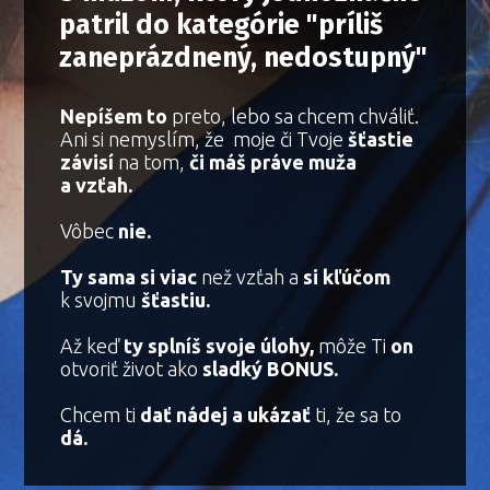
patril do kategórie "príliš
zaneprázdnený, nedostupný"
Nepíšem to
preto, lebo sa chcem chváliť.
Ani si nemyslím, že moje či Tvoje
šťastie
závisí
na tom,
či máš práve muža
a vzťah.
Vôbec
nie.
Ty sama
si viac
než vzťah a
si kľúčom
k svojmu
šťastiu.
Až keď
ty splníš svoje úlohy,
môže Ti
on
otvoriť život ako
sladký BONUS.
Chcem ti
dať nádej a ukázať
ti, že sa to
dá.