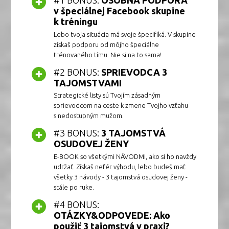
#1 BONUS:
OSOBNÁ PODPORA
v špeciálnej Facebook skupine
k tréningu
Lebo tvoja situácia má svoje špecifiká. V skupine
získaš podporu od môjho špeciálne
trénovaného tímu. Nie si na to sama!
#2 BONUS:
SPRIEVODCA 3
TAJOMSTVAMI
Strategické listy sú Tvojím zásadným
sprievodcom na ceste k zmene Tvojho vzťahu
s nedostupným mužom.
#3 BONUS:
3 TAJOMSTVÁ
OSUDOVEJ ŽENY
E-BOOK so všetkými NÁVODMI, ako si ho navždy
udržať. Získaš nefér výhodu, lebo budeš mať
všetky 3 návody - 3 tajomstvá osudovej ženy -
stále po ruke.
#4 BONUS:
OTÁZKY&ODPOVEDE: Ako
použiť 3 tajomstvá v praxi?