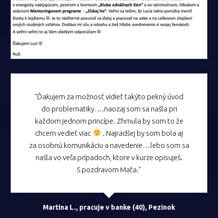
"Ďakujem za možnosť vidieť takýto pekný úvod
do problematiky….naozaj som sa našla pri
každom jednom princípe. Zhrnula by som to že
chcem vedieť viac
. Najradšej by som bola aj
za osobnú komunikáciu a navedenie…lebo som sa
našla vo veľa prípadoch, ktore v kurze opisuješ.
S pozdravom Maťa."
Martina L., pracuje v banke (40), Pezinok