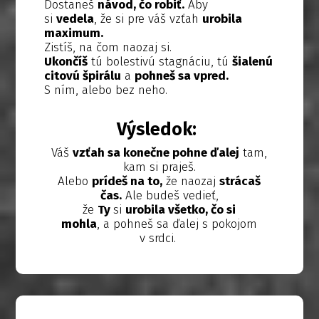
Dostaneš
návod, čo robiť.
Aby
si
vedela
, že si pre váš vzťah
urobila
maximum.
Zistíš, na čom naozaj si.
Ukončíš
tú bolestivú stagnáciu, tú
šialenú
citovú špirálu
a
pohneš sa vpred.
S ním, alebo bez neho.
Výsledok:
Váš
vzťah sa konečne pohne ďalej
tam,
kam si praješ.
Alebo
prídeš na to,
že naozaj
strácaš
čas.
Ale budeš vedieť,
že
Ty
si
urobila všetko, čo si
mohla
, a pohneš sa ďalej s pokojom
v srdci.