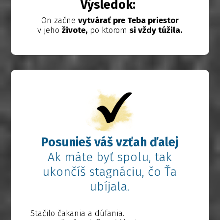
Výsledok:
On začne
vytvárať pre Teba priestor
v jeho
živote,
po ktorom
si vždy túžila.
Posunieš váš vzťah ďalej
Ak máte byť spolu, tak
ukončíš stagnáciu, čo Ťa
ubíjala.
Stačilo čakania a dúfania.