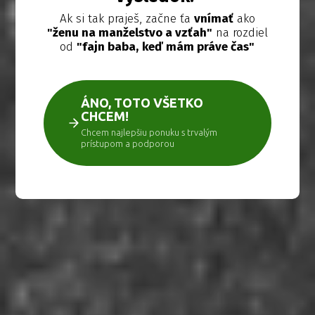
Ak si tak praješ, začne ťa
vnímať
ako
"ženu na manželstvo a vzťah"
na rozdiel
od
"fajn baba,
keď mám práve čas"
ÁNO, TOTO VŠETKO
CHCEM!
Chcem najlepšiu ponuku s trvalým
prístupom a podporou