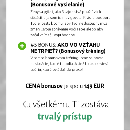
(Bonusové vysielanie)
Ženy sa pýtali, ako 3 tajomstvá použiť v ich
situácii, a ja som ich navigovala. Krásna podpora
Tvojej cesty k tomu, aby Tvoj nedostupný muž
zmenil svoje správanie voči Tebe alebo aby
začal vnímať Tvoju hodnotu.
#5 BONUS:
AKO VO VZŤAHU
NETRPIEŤ? (Bonusový tréning)
V tomto bonusovom tréningu sme sa pozreli
na situácie, ktoré ťa bolia. A tiež to ako zaviesť
teóriu, ktorú ovládaš do praxe!
CENA bonusov
je spolu
149 EUR
Ku všetkému Ti zostáva
trvalý prístup