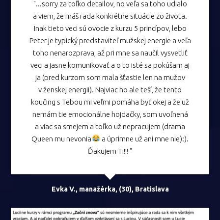
"...sorry za toľko detailov, no veľa sa toho udialo
a viem, že máš rada konkrétne situácie zo života.
Inak tieto veci sú ovocie z kurzu 5 princípov, lebo
Peter je typický predstaviteľ mužskej energie a veľa
toho nenarozprava, až pri mne sa naučil vysvetliť
veci a jasne komunikovať a o to isté sa pokúšam aj
ja (pred kurzom som mala šťastie len na mužov
v ženskej energii). Najviac ho ale teší, že tento
koučing s Tebou mi veľmi pomáha byť okej a že už
nemám tie emocionálne hojdačky, som uvoľnená
a viac sa smejem a toľko už nepracujem (drama
Queen mu nevonia
a úprimne už ani mne nie):).
Ďakujem Ti!!! "
Evka V., manažérka, (30), Bratislava