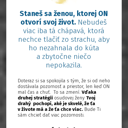
Staneš sa ženou, ktorej ON
otvorí
svoj život.
Nebudeš
viac iba tá chápavá, ktorá
nechce tlačiť zo strachu, aby
ho nezahnala do kúta
a zbytočne niečo
nepokazila.
Doteraz si sa spokojila s tým, že si od neho
dostávala pozornosť a priestor, len keď ON
mal čas a chuť. To sa zmení.
Vďaka
druhej stratégii
osudovej ženy
Tvoj
drahý pochopí, aké je skvelé, že ťa
v živote má a že ťa chce viac.
Bude Ti
sám chcieť dať viac pozornosti.