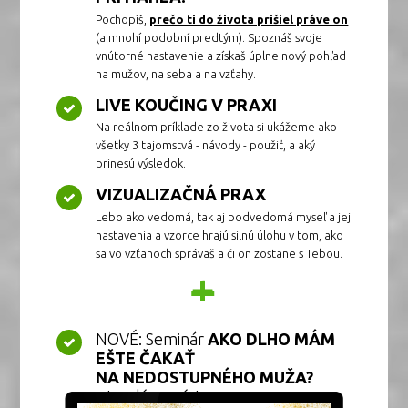
Pochopíš,
prečo ti do života prišiel práve on
(a mnohí podobní predtým). Spoznáš svoje
vnútorné nastavenie a získaš úplne nový pohľad
na mužov, na seba a na vzťahy.
LIVE KOUČING V PRAXI
Na reálnom príklade zo života si ukážeme ako
všetky 3 tajomstvá - návody - použiť, a aký
prinesú výsledok.
VIZUALIZAČNÁ PRAX
Lebo ako vedomá, tak aj podvedomá myseľ a jej
nastavenia a vzorce hrajú silnú úlohu v tom, ako
sa vo vzťahoch správaš a či on zostane s Tebou.
+
NOVÉ: Seminár
AKO DLHO MÁM
EŠTE ČAKAŤ
NA NEDOSTUPNÉHO MUŽA?
s trvalým prístupom