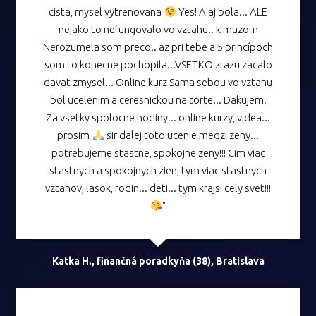
cista, mysel vytrenovana
Yes! A aj bola... ALE
nejako to nefungovalo vo vztahu.. k muzom
Nerozumela som preco.. az pri tebe a 5 princípoch
som to konecne pochopila...VSETKO zrazu zacalo
davat zmysel... Online kurz Sama sebou vo vztahu
bol ucelenim a ceresnickou na torte... Dakujem.
Za vsetky spolocne hodiny... online kurzy, videa...
prosim
sir dalej toto ucenie medzi zeny...
potrebujeme stastne, spokojne zeny!!! Cim viac
stastnych a spokojnych zien, tym viac stastnych
vztahov, lasok, rodin... deti... tym krajsi cely svet!!!
"
Katka H., finančná poradkyňa (38), Bratislava