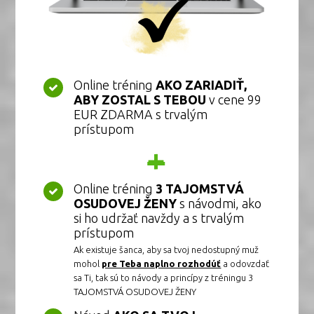
Online tréning
AKO ZARIADIŤ,
ABY ZOSTAL S TEBOU
v cene 99
EUR ZDARMA s trvalým
prístupom
+
Online tréning
3 TAJOMSTVÁ
OSUDOVEJ ŽENY
s návodmi, ako
si ho udržať navždy a s trvalým
prístupom
Ak existuje šanca, aby sa tvoj nedostupný muž
mohol
pre Teba naplno rozhodúť
a odovzdať
sa Ti, tak sú to návody a princípy z tréningu 3
TAJOMSTVÁ OSUDOVEJ ŽENY