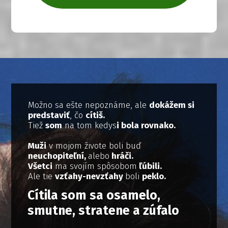
Možno sa ešte nepoznáme, ale
dokážem si
predstaviť
, čo
cítiš.
Tiež
som
na tom kedys
i bola rovnako.
Muži
v mojom živote boli buď
neuchopiteľní,
alebo
hráči.
Všetci
ma svojím spôsobom
ľúbili.
Ale tie
vzťahy-nevzťahy
boli
peklo.
Cítila som sa osamelo,
smutne, stratene a zúfalo