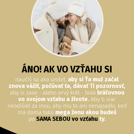
ÁNO! AK VO VZŤAHU SI
naučíš sa ako urobiť,
aby si Ťa muž začal
znova vážiť, počúvať ťa, dávať Ti pozornosť,
aby si zase - alebo prvý krát - bola
kráľovnou
vo svojom vzťahu a živote.
Aby ti viac
neodišiel za inou, aby mu to ani nenapadlo, keď
má doma takú
mega ženu akou budeš
po
SAMA SEBOU vo vzťahu
ty.