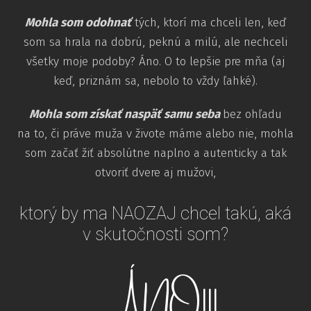
Mohla som odohnať
tých, ktorí ma chceli len, keď
som sa hrala na dobrú, peknú a milú, ale nechceli
všetky moje podoby? Áno. O to lepšie pre mňa (aj
keď, priznám sa, nebolo to vždy ľahké).
Mohla som získať naspäť samu
seba
bez ohľadu
na to, či práve muža v živote máme alebo nie, mohla
som začať žiť absolútne naplno a autenticky a tak
otvoriť dvere aj mužovi,
ktorý by ma NAOZAJ chcel takú, aká
v skutočnosti som?
ÁNO!!!