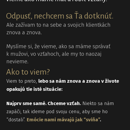
Odpusť, nechcem sa Ťa dotknúť.
Ale zažívam to na sebe a svojich klientkách
znova a znova.
Myslíme si, že vieme, ako sa máme správať
k mužovi, vo vzťahoch, ale my to naozaj
nevieme.
Ako to viem?
Viem to preto,
lebo sa nám znova a znova v živote
opakujú tie isté situácie:
Najprv sme samé. Chceme vzťah.
Niekto sa nám
zapáči, tak ideme pod svoju cenu, aby sme ho
“dostali”.
Emócie nami mávajú jak “sviňa”
.