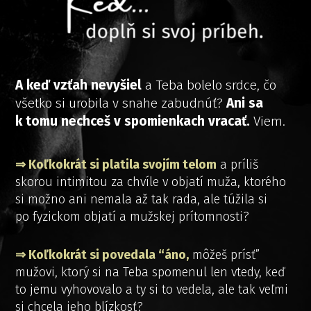
A keď vzťah nevyšiel
a Teba bolelo srdce, čo
všetko si urobila v snahe zabudnúť?
Ani sa
k tomu nechceš v spomienkach vracať.
Viem.
⇒ Koľkokrát si platila svojím telom
a príliš
skorou intimitou za chvíle v objatí muža, ktorého
si možno ani nemala až tak rada, ale túžila si
po fyzickom objatí a mužskej prítomnosti?
⇒ Koľkokrát si povedala “áno,
môžeš prísť”
mužovi, ktorý si na Teba spomenul len vtedy, keď
to jemu vyhovovalo a ty si to vedela, ale tak veľmi
si chcela jeho blízkosť?