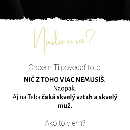
Chcem Ti povedať toto:
NIČ Z TOHO VIAC NEMUSÍŠ
.
Naopak.
Aj na Teba
čaká skvelý vzťah a skvelý
muž.
Ako to viem?