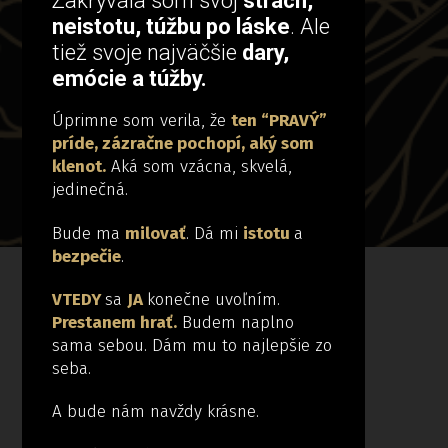
Zakrývala som svoj
strach,
neistotu, túžbu po láske
. Ale
tiež svoje najväčšie
dary,
emócie a túžby.
Úprimne som verila, že
ten “PRAVÝ”
príde, zázračne pochopí, aký som
klenot.
Aká som vzácna, skvelá,
jedinečná.
Bude ma
milovať
. Dá mi
istotu
a
bezpečie
.
VTEDY
sa
JA
konečne uvoľním.
Prestanem hrať.
Budem naplno
sama sebou. Dám mu to najlepšie zo
seba.
A bude nám navždy krásne.