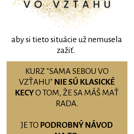
aby si tieto situácie už nemusela
zažiť.
KURZ "SAMA SEBOU VO
VZŤAHU"
NIE SÚ KLASICKÉ
KECY
O TOM, ŽE SA MÁŠ MAŤ
RADA.
JE TO
PODROBNÝ NÁVOD