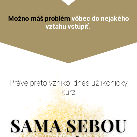
Možno máš problém
vôbec do nejakého
vzťahu vstúpiť.
Práve preto vznikol dnes už ikonický
kurz