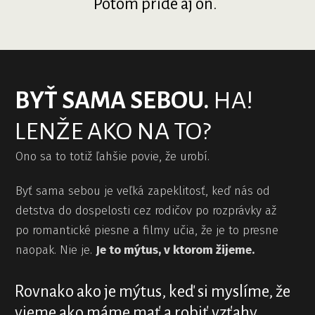
Potom príde aj on.
BYŤ SAMA SEBOU.
HA!
LENŽE AKO NA TO?
Ono sa to totiž ľahšie povie, že urobí.
Byť sama sebou je veľká zapeklitosť, keď nás od
detstva do dospelosti cez rodičov po rozprávky až
po romantické piesne a filmy učia, že je to presne
naopak. Nie je.
Je to mýtus, v ktorom žijeme.
Rovnako ako je mýtus, keď si myslíme, že
vieme ako máme mať a robiť vzťahy.