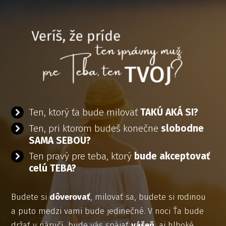
Ten, ktorý ťa bude milovať
TAKÚ AKÁ SI?
Ten, pri ktorom budeš konečne
slobodne
SAMA SEBOU?
Ten pravý pre teba, ktorý
bude akceptovať
celú TEBA?
Budete si
dôverovať
, milovať sa, budete si rodinou
a puto medzi vami bude jedinečné. V noci Ťa bude
držať v náručí, bude vás spájať
vášeň
, aj hlboké