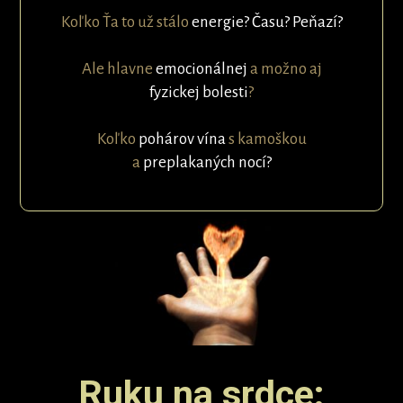
Koľko Ťa to už stálo
energie? Času? Peňazí?
Ale hlavne
emocionálnej
a možno aj
fyzickej
bolesti
?
Koľko
pohárov vína
s kamoškou
a
preplakaných nocí?
Ruku na srdce: