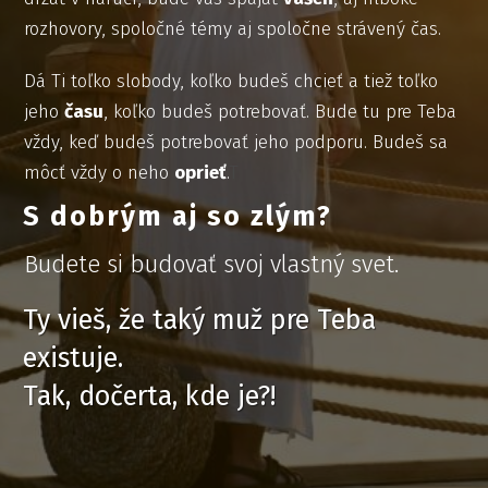
rozhovory, spoločné témy aj spoločne strávený čas.
Dá Ti toľko slobody, koľko budeš chcieť a tiež toľko
jeho
času
, koľko budeš potrebovať. Bude tu pre Teba
vždy, keď budeš potrebovať jeho podporu. Budeš sa
môcť vždy o neho
oprieť
.
T
S dobrým aj so zlým?
Budete si budovať svoj vlastný svet.
Ty vieš, že taký muž pre Teba
existuje.
Tak, dočerta, kde je?!