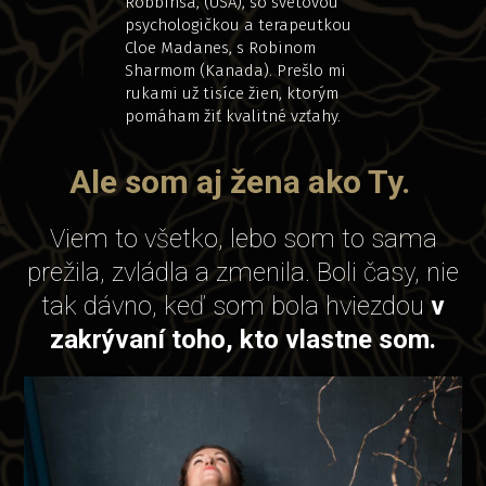
Robbinsa, (USA), so svetovou
psychologičkou a terapeutkou
Cloe Madanes, s Robinom
Sharmom (Kanada). Prešlo mi
rukami už tisíce žien, ktorým
pomáham žiť kvalitné vzťahy.
Ale som aj žena ako Ty.
Viem to všetko, lebo som to sama
prežila, zvládla a zmenila. Boli časy, nie
tak dávno, keď som bola hviezdou
v
zakrývaní toho, kto vlastne som.