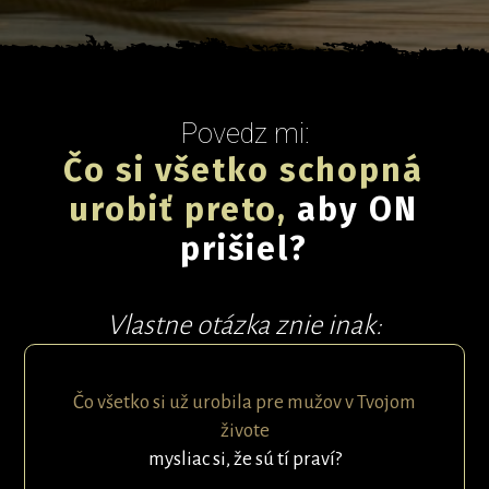
Povedz mi:
Čo si všetko schopná
urobiť preto,
aby ON
prišiel?
Vlastne otázka znie inak:
Čo všetko si už urobila pre mužov v Tvojom
živote
mysliac si, že sú tí praví?