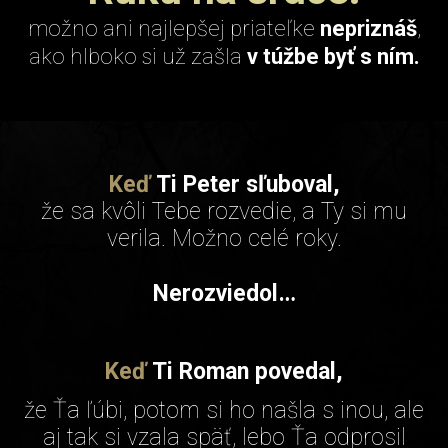
možno ani najlepšej priateľke
nepriznáš
,
ako hlboko si už zašla
v túžbe byť s ním.
Keď
Ti Peter sľuboval,
že sa kvôli Tebe rozvedie, a Ty si mu
verila. Možno celé roky.
Nerozviedol…
Keď
Ti Roman povedal,
že Ťa ľúbi, potom si ho našla s inou, ale
aj tak si vzala späť, lebo Ťa odprosil