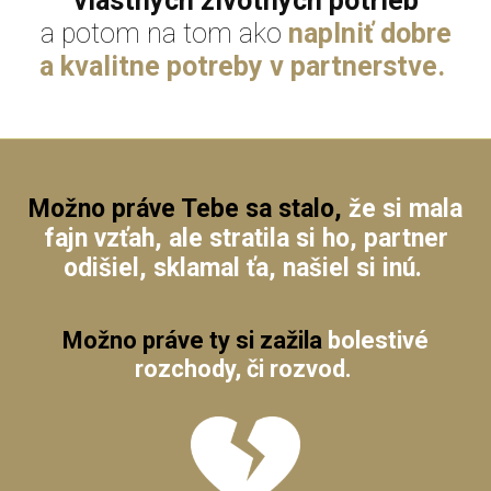
vlastných životných potrieb
a potom na tom ako
naplniť dobre
a kvalitne potreby v partnerstve.
Možno práve Tebe sa stalo,
že si mala
fajn vzťah, ale stratila si ho, partner
odišiel, sklamal ťa, našiel si inú.
Možno práve ty
si zažila
bolestivé
rozchody, či rozvod.