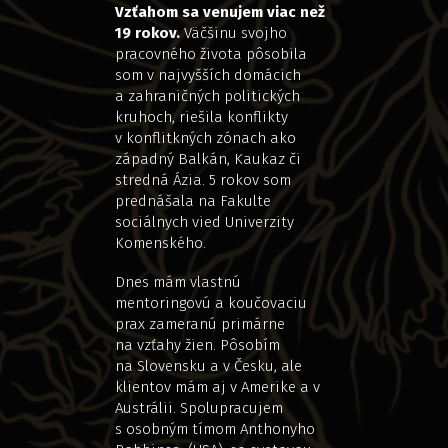
Vzťahom sa venujem viac než
19 rokov.
Väčšinu svojho
pracovného života pôsobila
som v najvyšších domácich
a zahraničných politických
kruhoch, riešila konflikty
v konflitkných zónach ako
západný Balkán, Kaukaz či
stredná Ázia. 5 rokov som
prednášala na Fakulte
sociálnych vied Univerzity
Komenského.
Dnes mám vlastnú
mentoringovú a koučovaciu
prax zameranú primárne
na vzťahy žien. Pôsobím
na Slovensku a v Česku, ale
klientov mám aj v Amerike a v
Austrálii. Spolupracujem
s osobným tímom Anthonyho