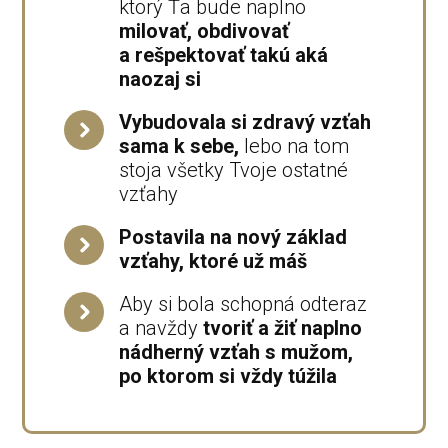
ktorý Ťa bude naplno
milovať, obdivovať
a rešpektovať takú aká
naozaj si
Vybudovala si zdravý vzťah
sama k sebe,
lebo na tom
stoja všetky Tvoje ostatné
vzťahy
Postavila na nový základ
vzťahy, ktoré už máš
Aby si bola schopná odteraz
a navždy
tvoriť a žiť naplno
nádherný vzťah s mužom,
po ktorom si vždy túžila