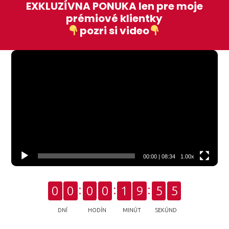
EXKLUZÍVNA PONUKA len pre moje
prémiové klientky
pozri si video
Video
prehrávač
00:00
|
08:34
1.00x
0
0
0
0
1
9
5
4
DNÍ
HODÍN
MINÚT
SEKÚND