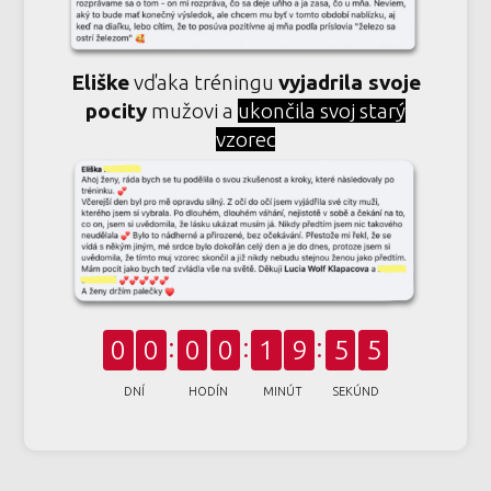
Eliške
vďaka tréningu
vyjadrila svoje
pocity
mužovi a
ukončila svoj starý
vzorec
0
0
0
0
1
9
5
4
DNÍ
HODÍN
MINÚT
SEKÚND