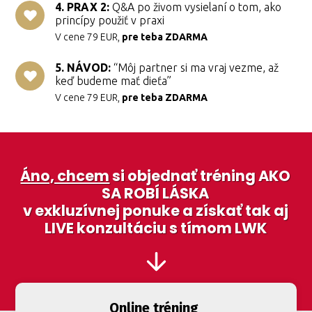
4. PRAX 2:
Q&A po živom vysielaní o tom, ako
princípy použiť v praxi
V cene 79 EUR,
pre teba ZDARMA
5. NÁVOD:
“Môj partner si ma vraj vezme, až
keď budeme mať dieťa”
V cene 79 EUR,
pre teba ZDARMA
Áno, chcem
si objednať tréning AKO
SA ROBÍ LÁSKA
v exkluzívnej ponuke a získať tak aj
LIVE konzultáciu s tímom LWK
Online tréning