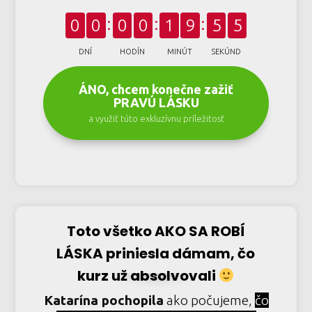
0
0
0
0
1
9
5
4
DNÍ
HODÍN
MINÚT
SEKÚND
ÁNO, chcem konečne zažiť
PRAVÚ LÁSKU
a využiť túto exkluzívnu príležitosť
Toto všetko AKO SA ROBÍ
LÁSKA priniesla dámam, čo
kurz už absolvovali
Katarína pochopila
ako počujeme,
čo