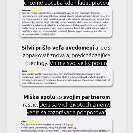
chceme počuť a kde hľadať pravdu
Silvii prišlo veľa uvedomení
a ide si
zopakovať znova aj predchádzajúce
tréningy.
Vníma svoj veľký posun
Miška spolu
so
svojím partnerom
rastie.
Dejú sa v ich životoch zmeny,
vedia sa rozprávať a podporovať