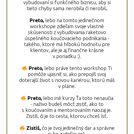
vybudovaní si funkčného biznisu, aby si
tieto chyby sama nerobila či nerobil
.
Preto,
lebo na tomto jedinečnom
workshope zdieľam svoje vlastné
skúsenosti z vybudovania raketovo
úspešného koučovacieho podnikania -
takého, ktoré má hlbokú hodnotu pre
klientov, ale je aj finančne krásne
v poriadku :).
Preto,
lebo práve tento workshop Ti
pomôže ujasniť si, ako prepojíš svoj
doterajší život s novou kariérou, ktorú máš
v pláne.
Preto,
lebo iné kurzy Ťa toto nenaučia
- naživo budeš môcť zistiť, ako to
s koučovaním a mentorovaním naozaj je.
Zistíš, či je to cesta, ktorou chceš ísť.
Zistíš,
čo je tvoj jedinečný dar a správne
si ho zadefinuješ.