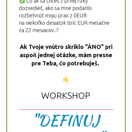
Čo ak sa chceš z prvej ruky
dozvedieť, ako sa mne podarilo
rozbehnúť moju prax z 0EUR
na niekoľko desiatok tisíc EUR mesačne
za 22 mesiacov..?
Ak Tvoje vnútro skríklo "ÁNO" pri
aspoň jednej otázke, mám presne
pre Teba, čo potrebuješ.
WORKSHOP
"DEFINUJ