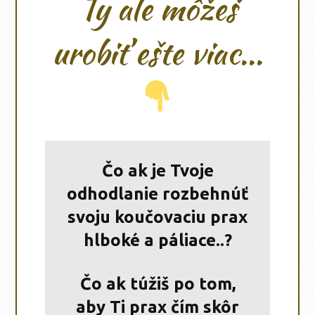
Ty ale môžeš
urobiť ešte viac...
Čo ak je Tvoje
odhodlanie rozbehnúť
svoju koučovaciu prax
hlboké a páliace..?
Čo ak túžiš po tom,
aby Ti prax čím skôr