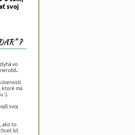
ať svoj
 DAR" ?
zlyhá vo
 nerobil
.
kúsenosti
, ktoré má
 :).
jíš svoj
, ako to
hceš ísť.