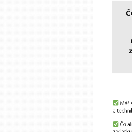
Č
z
Máš s
a techni
Čo ak
začiatku