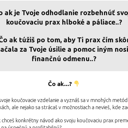
o ak je Tvoje odhodlanie rozbehnúť svo
koučovaciu prax hlboké a páliace..?
Čo ak túžiš po tom, aby Ti prax čím skô
ačala za Tvoje úsilie a pomoc iným nos
finančnú odmenu..?
Čo ak...?
voje koučovacie vzdelanie a vyznáš sa v mnohých metó
kách, ale nejako sa strácaš v možnostiach a nevieš, kde zač
 chceš konkrétny návod ako svoju koučovaciu prax prem
 na úspešnú a profitabilnú?