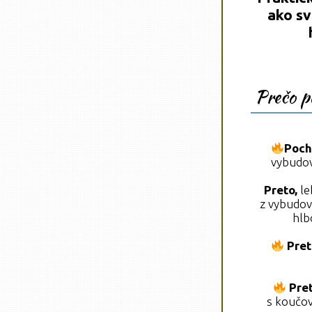
ako sv
Prečo p
Poch
vybudov
Preto,
le
z vybudov
hlb
Pret
Pret
s koučova