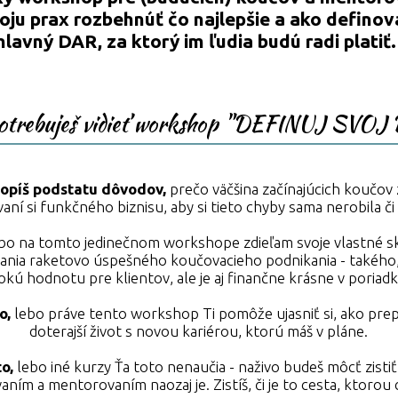
oju prax rozbehnúť čo najlepšie a ako definov
hlavný DAR, za ktorý im ľudia budú radi platiť.
otrebuješ vidieť workshop "DEFINUJ SVOJ
opíš podstatu dôvodov,
prečo väčšina začínajúcich koučov 
aní si funkčného biznisu, aby si tieto chyby sama nerobila či
bo na tomto jedinečnom workshope zdieľam svoje vlastné s
ania raketovo úspešného koučovacieho podnikania - takého
okú hodnotu pre klientov, ale je aj finančne krásne v poriadku
o,
lebo práve tento workshop Ti pomôže ujasniť si, ako prepo
doterajší život s novou kariérou, ktorú máš v pláne.
o,
lebo iné kurzy Ťa toto nenaučia - naživo budeš môcť zistiť
ním a mentorovaním naozaj je. Zistíš, či je to cesta, ktorou c