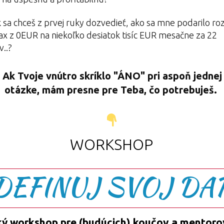
 sa chceš z prvej ruky dozvedieť, ako sa mne podarilo r
x z 0EUR na niekoľko desiatok tisíc EUR mesačne za 22
..?
Ak Tvoje vnútro skríklo "ÁNO" pri aspoň jednej
otázke, mám presne pre Teba, čo potrebuješ.
WORKSHOP
DEFINUJ SVOJ DA
ký workshop pre (budúcich) koučov a mentoro