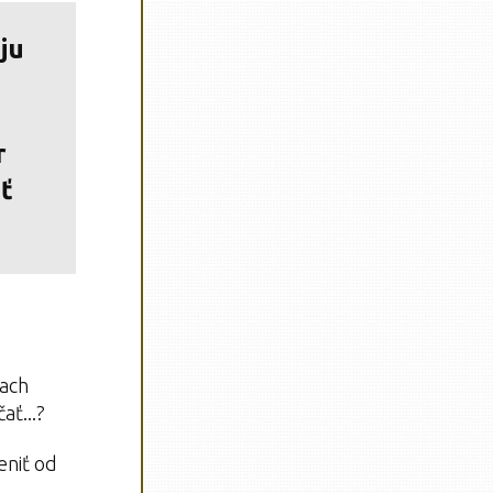
ju
r
iť
dach
ať...?
eniť od