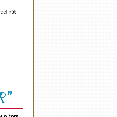
ozbehnúť
R"
v o tom,