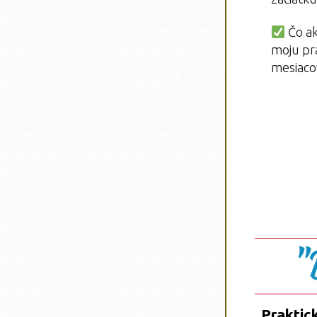
Čo ak
moju pra
mesiacov
"
Praktic