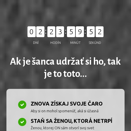
0
0
2
2
3
5
9
5
DNÍ
HODÍN
MINÚT
SEKÚND
Ak je šanca udržať si ho, tak
je to toto...
ZNOVA ZÍSKAJ SVOJE ČARO
Aby si on mohol spomenúť, aká si úžasná
STAŇ SA ŽENOU, KTORÁ NETRPÍ
Ženou, ktorej ON sám otvorí svoj svet