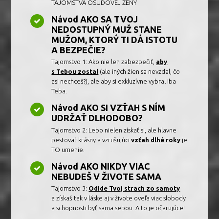
TAJOMSTVÁ OSUDOVEJ ŽENY
Návod AKO SA TVOJ
NEDOSTUPNÝ MUŽ STANE
MUŽOM, KTORÝ TI DÁ ISTOTU
A BEZPEČIE?
Tajomstvo 1: Ako nie len zabezpečiť,
aby
s Tebou zostal
(ale iných žien sa nevzdal, čo
asi nechceš?), ale aby si exkluzívne vybral iba
Teba.
Návod AKO SI VZŤAH S NÍM
UDRŽAŤ DLHODOBO?
Tajomstvo 2: Lebo nielen získať si, ale hlavne
pestovať krásny a vzrušujúci
vzťah dlhé roky
je
TO umenie.
Návod AKO NIKDY VIAC
NEBUDEŠ V ŽIVOTE SAMA
Tajomstvo 3:
Odíde Tvoj strach zo samoty
a získaš tak v láske aj v živote oveľa viac slobody
a schopnosti byť sama sebou. A to je očarujúce!