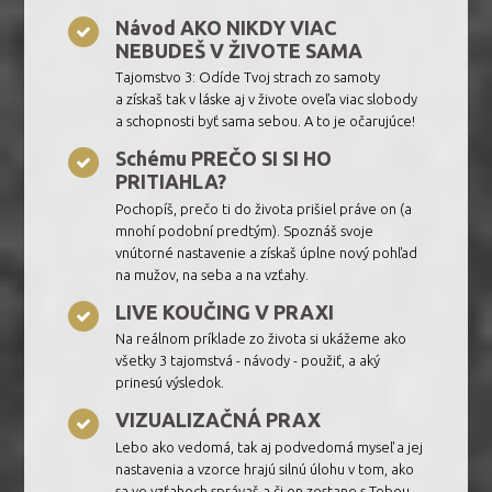
Návod AKO NIKDY VIAC
NEBUDEŠ V ŽIVOTE SAMA
Tajomstvo 3: Odíde Tvoj strach zo samoty
a získaš tak v láske aj v živote oveľa viac slobody
a schopnosti byť sama sebou. A to je očarujúce!
Schému PREČO SI SI HO
PRITIAHLA?
Pochopíš, prečo ti do života prišiel práve on (a
mnohí podobní predtým). Spoznáš svoje
vnútorné nastavenie a získaš úplne nový pohľad
na mužov, na seba a na vzťahy.
LIVE KOUČING V PRAXI
Na reálnom príklade zo života si ukážeme ako
všetky 3 tajomstvá - návody - použiť, a aký
prinesú výsledok.
VIZUALIZAČNÁ PRAX
Lebo ako vedomá, tak aj podvedomá myseľ a jej
nastavenia a vzorce hrajú silnú úlohu v tom, ako
sa vo vzťahoch správaš a či on zostane s Tebou.