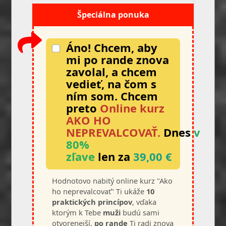
Špeciálna ponuka
Áno! Chcem, aby
mi po rande znova
zavolal, a chcem
vedieť, na čom s
ním som. Chcem
preto
Online kurz
AKO HO
NEPREVALCOVAŤ.
Dnes
v
80%
zľave
len za
39,00 €
Hodnotovo nabitý online kurz "Ako
ho neprevalcovať" Ti ukáže
10
praktických princípov
, vďaka
ktorým k Tebe
muži
budú sami
otvorenejší,
po rande
Ti radi znova