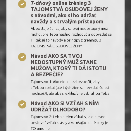
7-dňový online tréning 3
TAJOMSTVÁ OSUDOVEJ ŽENY
s návodmi, ako si ho udržať
navždy a s trvalým prístupom
Ak existuje šanca, aby sa tvoj nedostupný muž
mohol pre Teba naplno rozhodúť a odovzdať sa
Ti, tak sú to návody a princípy z tréningu 3
TAJOMSTVÁ OSUDOVEJ ŽENY
Návod AKO SA TVOJ
NEDOSTUPNÝ MUŽ STANE
MUŽOM, KTORÝ TI DÁ ISTOTU
A BEZPEČIE?
Tajomstvo 1: Ako nie len zabezpečiť, aby
s Tebou zostal (ale iných žien sa nevzdal, čo asi
nechceš?), ale aby si exkluzívne vybral iba Teba.
Návod AKO SI VZŤAH S NÍM
UDRŽAŤ DLHODOBO?
Tajomstvo 2: Lebo nielen získať si, ale hlavne
pestovať vzťah krásny a vzrušujúci dlhé roky je
TO umenie.