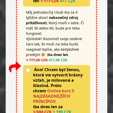
len
1 777 CZK
417 CZK
Môj jednoduchý rituál iba za 4
týždne otvorí
nekonečný zdroj
príťažlivosti
, ktorý nosíš v sebe. Či
máš 30 alebo 60, bude pre teba
fungovať.
Výsledok? Rozvinieš svoje osobné
čaro tak, že muži na teba budú
reagovať lepšie, ako kedykoľvek
predtým
I
ba dnes len
1 777,00 CZK
417,00 CZK
Áno! Chcem byť ženou,
ktorá vie vytvoriť krásny
vzťah, je milovaná a
šťastná.
Preto
chcem
Online kurz 5
NAJZÁSADNEJŠÍCH
PRINCÍPOV
,
iba dnes
len za
3 900 CZK
1 199 CZK