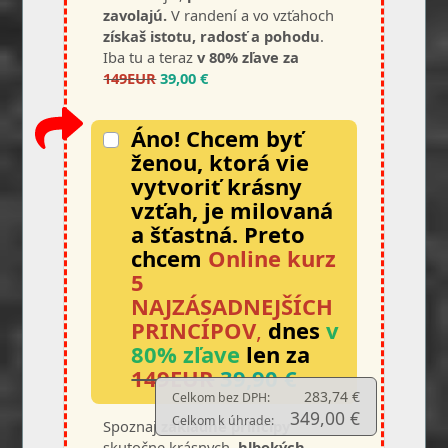
zavolajú.
V randení a vo vzťahoch
získaš istotu, radosť a pohodu
.
Iba tu a teraz
v 80% zľave za
149EUR
39,00 €
Áno! Chcem byť
ženou, ktorá vie
vytvoriť krásny
vzťah, je milovaná
a šťastná.
Preto
chcem
Online kurz
5
NAJZÁSADNEJŠÍCH
PRINCÍPOV
,
dnes
v
80% zľave
len za
149EUR
39,90 €
283,74 €
Celkom bez DPH:
349,00 €
Celkom k úhrade:
Spoznaj
základné princíp
y
skutočne krásnych,
hlbokých