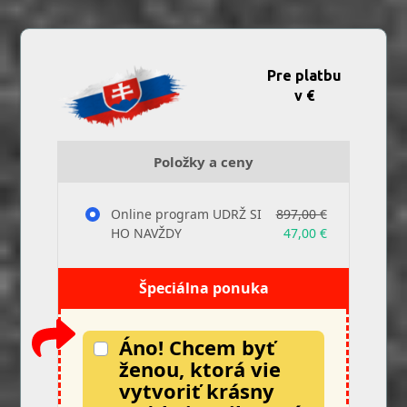
Pre platbu
v €
Položky a ceny
Online program UDRŽ SI
897,00 €
HO NAVŽDY
47,00 €
Špeciálna ponuka
Áno! Chcem byť
ženou, ktorá vie
vytvoriť krásny