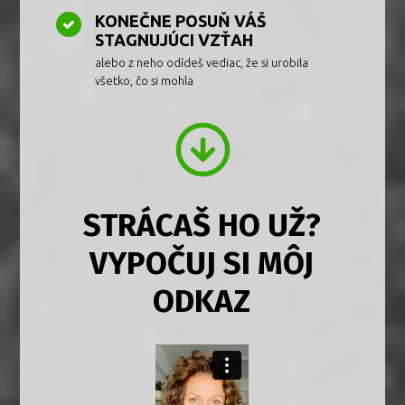
KONEČNE POSUŇ VÁŠ
STAGNUJÚCI VZŤAH
alebo z neho odídeš vediac, že si urobila
všetko, čo si mohla
STRÁCAŠ HO UŽ?
VYPOČUJ SI MÔJ
ODKAZ