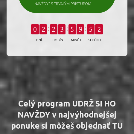
NAVŽDY" S TRVALÝM PRÍSTUPOM
0
0
2
2
3
5
9
5
DNÍ
HODÍN
MINÚT
SEKÚND
Celý program UDRŽ SI HO
NAVŽDY v najvýhodnejšej
ponuke si môžeš objednať TU