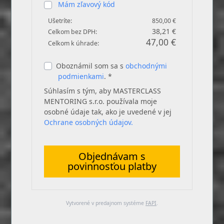
Mám zľavový kód
Ušetríte:
850,00 €
38,21 €
Celkom bez DPH:
47,00 €
Celkom k úhrade:
Oboznámil som sa s
obchodnými
podmienkami
. *
Súhlasím s tým, aby MASTERCLASS
MENTORING s.r.o. používala moje
osobné údaje tak, ako je uvedené v jej
Ochrane osobných údajov.
Objednávam s
povinnosťou platby
Vytvorené v predajnom systéme
FAPI
.