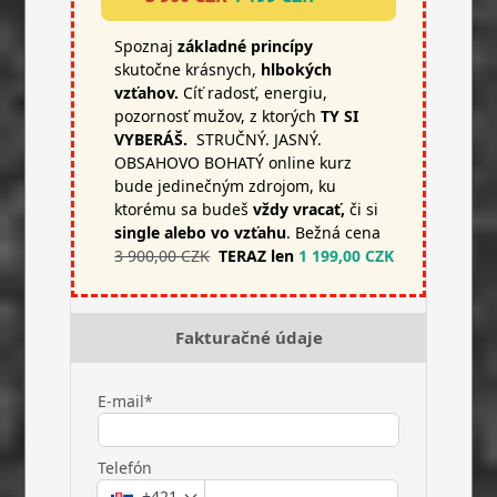
Spoznaj
základné princípy
skutočne krásnych,
hlbokých
vzťahov.
Cíť radosť, energiu,
pozornosť mužov, z ktorých
TY SI
VYBERÁŠ.
STRUČNÝ. JASNÝ.
OBSAHOVO BOHATÝ online kurz
bude jedinečným zdrojom, ku
ktorému sa budeš
vždy vracať,
či si
single alebo vo vzťahu
. Bežná cena
3 900,00 CZK
TERAZ len
1 199,00 CZK
Fakturačné údaje
E-mail*
Telefón
+421