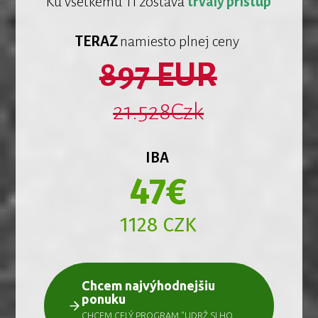
Ku všetkému Ti zostáva
trvalý prístup
TERAZ
namiesto plnej ceny
897 EUR
21.528Czk
IBA
47€
1128 CZK
Chcem najvýhodnejšiu
ponuku
CHCEM CELÝ PROGRAM "UDRŽ SI HO