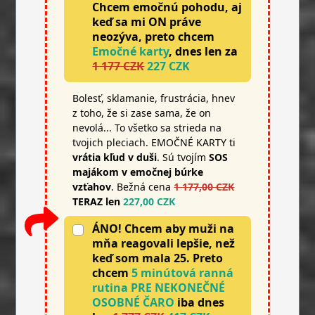
Chcem emočnú pohodu, aj
keď sa mi ON práve
neozýva, preto chcem
Emočné karty
, dnes len za
1 177 CZK
227 CZK
Bolesť, sklamanie, frustrácia, hnev
z toho, že si zase sama, že on
nevolá... To všetko sa strieda na
tvojich pleciach. EMOČNÉ KARTY ti
vrátia kľud v duši
. Sú tvojím
SOS
majákom v emočnej búrke
vzťahov
. Bežná cena
1 177,00 CZK
TERAZ len
227,00 CZK
ÁNO! Chcem aby muži na
mňa reagovali lepšie, než
keď som mala 25. Preto
chcem
5 minútová ranná
rutina PRE NEKONEČNÉ
OSOBNÉ ČARO
iba dnes