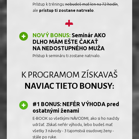
Prístup k tréningu
nebudeš mať len na 72 hodín
,
ale
prístup ti zostane natrvalo
.
+
NOVÝ BONUS:
Seminár AKO
DLHO MÁM EŠTE ČAKAŤ
NA NEDOSTUPNÉHO MUŽA
Prístup k semináru ti zostane natrvalo.
K PROGRAMOM ZÍSKAVAŠ
NAVIAC TIETO BONUSY:
#1 BONUS: NEFÉR VÝHODA pred
ostatnými ženami
E-BOOK so všetkými NÁVODMI, ako si ho navždy
udržať. Získaš nefér výhodu, lebo budeš mať
všetky 3 návody - 3 tajomstvá osudovej ženy -
stále po ruke.