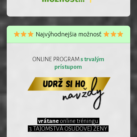
Najvýhodnejšia možnosť
ONLINE PROGRAM
s trvalým
prístupom
vrátane
online tréningu
3 TAJOMSTVÁ OSUDOVEJ ŽENY