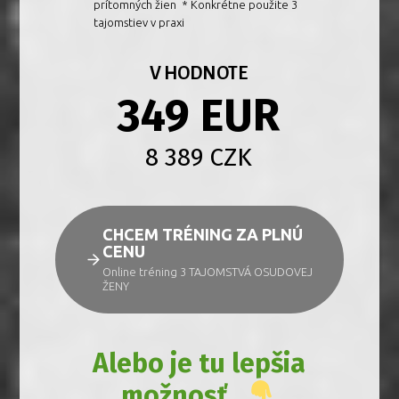
prítomných žien * Konkrétne použite 3
tajomstiev v praxi
V HODNOTE
349 EUR
8 389 CZK
CHCEM TRÉNING ZA PLNÚ
CENU
Online tréning 3 TAJOMSTVÁ OSUDOVEJ
ŽENY
Alebo je tu lepšia
možnosť...