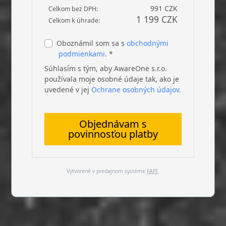
991 CZK
Celkom bez DPH:
1 199 CZK
Celkom k úhrade:
Oboznámil som sa s
obchodnými
podmienkami
. *
Súhlasím s tým, aby AwareOne s.r.o.
používala moje osobné údaje tak, ako je
uvedené v jej
Ochrane osobných údajov.
Objednávam s
povinnosťou platby
Vytvorené v predajnom systéme
FAPI
.