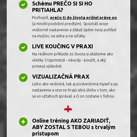
Schému PREČO SI SI HO
PRITIAHLA?
Pochopíš,
prečo ti do života prišiel práve on
(a mnohí podobní predtým). Spoznáš svoje
vnútorné nastavenie a získaš úplne nový pohľad
na mužov, na seba a na vzťahy.
LIVE KOUČING V PRAXI
Na reálnom príklade zo života si ukážeme ako
všetky 3 tajomstvá - návody - použiť, a aký
prinesú výsledok.
VIZUALIZAČNÁ PRAX
Lebo ako vedomá, tak aj podvedomá myseľ a jej
nastavenia a vzorce hrajú silnú úlohu v tom, ako
sa vo vzťahoch správaš a či on zostane s Tebou.
+
Online tréning AKO ZARIADIŤ,
ABY ZOSTAL S TEBOU s trvalým
prístupom