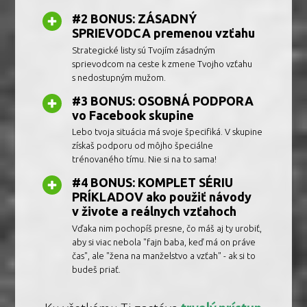
#2 BONUS: ZÁSADNÝ
SPRIEVODCA premenou vzťahu
Strategické listy sú Tvojím zásadným
sprievodcom na ceste k zmene Tvojho vzťahu
s nedostupným mužom.
#3 BONUS: OSOBNÁ PODPORA
vo Facebook skupine
Lebo tvoja situácia má svoje špecifiká. V skupine
získaš podporu od môjho špeciálne
trénovaného tímu. Nie si na to sama!
#4 BONUS: KOMPLET SÉRIU
PRÍKLADOV ako použiť návody
v živote a reálnych vzťahoch
Vďaka nim pochopíš presne, čo máš aj ty urobiť,
aby si viac nebola "fajn baba, keď má on práve
čas", ale "žena na manželstvo a vzťah" - ak si to
budeš priať.