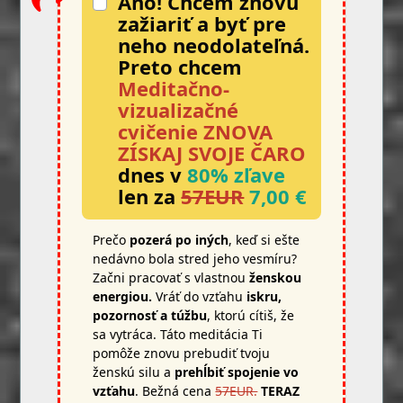
Áno! Chcem znovu
zažiariť a byť pre
neho neodolateľná.
Preto chcem
Meditačno-
vizualizačné
cvičenie ZNOVA
ZÍSKAJ SVOJE ČARO
dnes v
80% zľave
len za
57EUR
7,00 €
Prečo
pozerá po iných
, keď si ešte
nedávno bola stred jeho vesmíru?
Začni pracovať s vlastnou
ženskou
energiou.
Vráť do vzťahu
iskru,
pozornosť a túžbu
, ktorú cítiš, že
sa vytráca. Táto meditácia Ti
pomôže znovu prebudiť tvoju
ženskú silu a
prehĺbiť spojenie vo
vzťahu
. Bežná cena
57EUR.
TERAZ