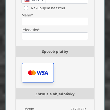
Nakupujem na firmu
Meno*
Priezvisko*
Spôsob platby
Zhrnutie objednávky
Ušetríte:
21 226 CZK