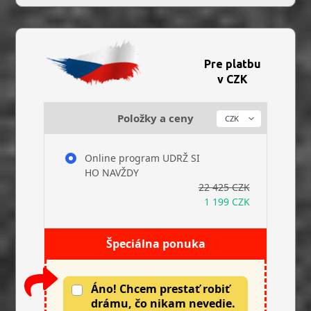
Pre platbu
v CZK
Položky a ceny
Online program UDRŽ SI
HO NAVŽDY
22 425 CZK
1 199 CZK
Špeciálna ponuka
Áno! Chcem prestať robiť
drámu, čo nikam nevedie.