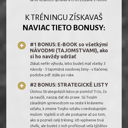
K TRÉNINGU ZÍSKAVAŠ
NAVIAC TIETO BONUSY:
#1 BONUS: E-BOOK so všetkými
NÁVODMI (TAJOMSTVAMI), ako
si ho navždy udržať
Získaš nefér výhodu, lebo budeš mať všetky 3
návody - 3 tajomstvá osudovej ženy - v tlačenej
podobe pdf. stále po ruke.
#2 BONUS: STRATEGICKÉ LISTY
Úlohou Strategických listov je pomôcť Ti to, čo
sa naučíš, naozaj dať do praxe. Sú Tvojím
zásadným sprievodcom na ceste k krásnemu
vzťahu, k zmene Tvojho vzťahu s nedostupným
mužom. Vyplníš si ich ale postupne až po tom,
ako si pozrieš celý tréning. Ich vyplnenie trvá
chvíľu, ale budeš z nich profitovať veľa týždňov