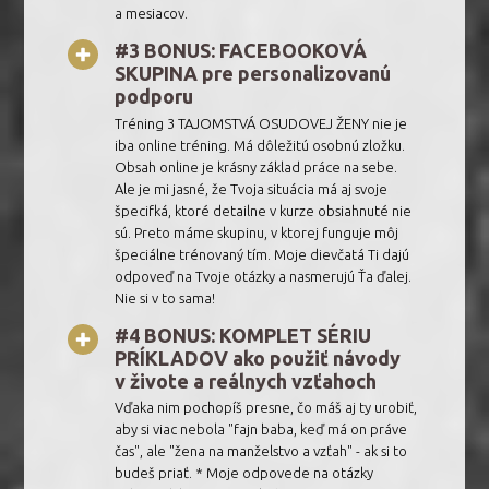
a mesiacov.
#3 BONUS: FACEBOOKOVÁ
SKUPINA pre personalizovanú
podporu
Tréning 3 TAJOMSTVÁ OSUDOVEJ ŽENY nie je
iba online tréning. Má dôležitú osobnú zložku.
Obsah online je krásny základ práce na sebe.
Ale je mi jasné, že Tvoja situácia má aj svoje
špecifká, ktoré detailne v kurze obsiahnuté nie
sú. Preto máme skupinu, v ktorej funguje môj
špeciálne trénovaný tím. Moje dievčatá Ti dajú
odpoveď na Tvoje otázky a nasmerujú Ťa ďalej.
Nie si v to sama!
#4 BONUS: KOMPLET SÉRIU
PRÍKLADOV ako použiť návody
v živote a reálnych vzťahoch
Vďaka nim pochopíš presne, čo máš aj ty urobiť,
aby si viac nebola "fajn baba, keď má on práve
čas", ale "žena na manželstvo a vzťah" - ak si to
budeš priať. * Moje odpovede na otázky