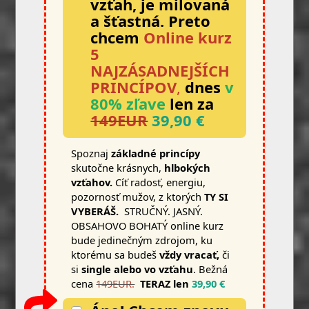
vzťah, je milovaná
a šťastná.
Preto
chcem
Online kurz
5
NAJZÁSADNEJŠÍCH
PRINCÍPOV
,
dnes
v
80% zľave
len za
149EUR
39,90 €
Spoznaj
základné princíp
y
skutočne krásnych,
hlbokých
vzťahov.
Cíť radosť, energiu,
pozornosť mužov, z ktorých
TY SI
VYBERÁŠ.
STRUČNÝ. JASNÝ.
OBSAHOVO BOHATÝ online kurz
bude jedinečným zdrojom, ku
ktorému sa budeš
vždy vracať,
či
si
single alebo vo vzťahu
. Bežná
cena
149EUR.
TERAZ len
39,90 €