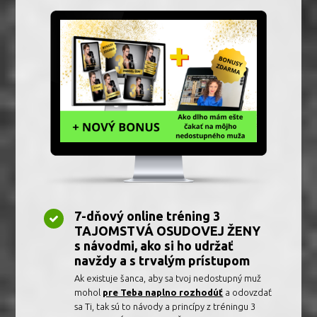
7-dňový online tréning 3
TAJOMSTVÁ OSUDOVEJ ŽENY
s návodmi, ako si ho udržať
navždy a s trvalým prístupom
Ak existuje šanca, aby sa tvoj nedostupný muž
mohol
pre Teba naplno rozhodúť
a odovzdať
sa Ti, tak sú to návody a princípy z tréningu 3