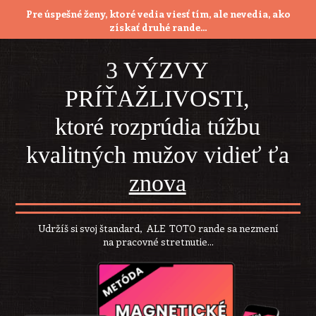
Pre úspešné ženy, ktoré vedia viesť tím, ale nevedia, ako
získať
druhé rande...
3 VÝZVY
PRÍŤAŽLIVOSTI,
ktoré rozprúdia túžbu
kvalitných mužov vidieť ťa
znova
Udržíš si svoj štandard, ALE TOTO rande sa nezmení
na pracovné stretnutie...