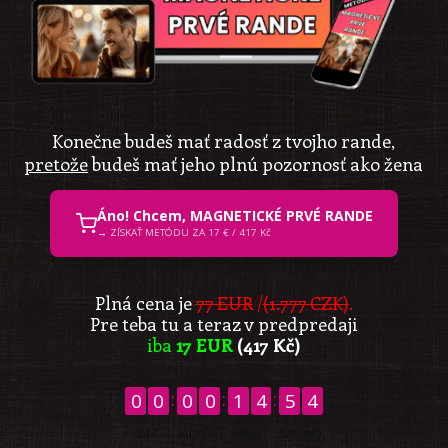
Konečne budeš mať radosť z tvojho rande,
pretože
budeš mať jeho plnú pozornosť ako žena
Áno! Chcem, MAGNETICKÉ PRVÉ RANDE
→ ZÍSKAŤ METÓDU ZA 17 € / 417 Kč
Plná cena je
77 EUR
/
(1.777 CZK)
.
Pre teba tu a teraz v predpredaji
iba
17 EUR
(417 Kč)
0
0
0
0
1
4
5
4
DNÍ
HODÍN
MINÚT
SEKÚND