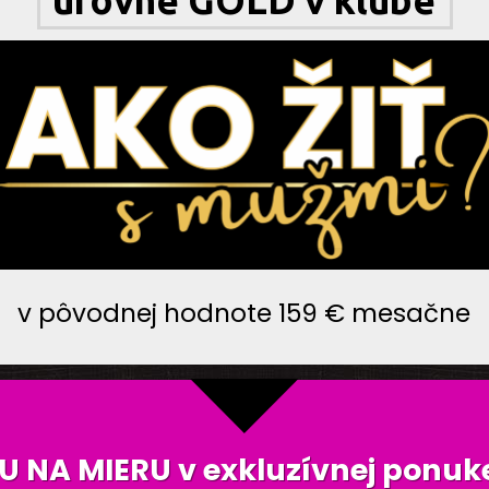
v pôvodnej hodnote 159 € mesačne
ZU NA MIERU
v exkluzívnej ponuk