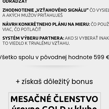
ODRÁDZAŤ
ZHODNOTENIE „VZŤAHOVÉHO SIGNÁLU“
ČO VYSIE
A AKÝCH MUŽOV PRIŤAHUJEŠ
NÁVRH KONKRÉTNEHO PLÁNU NA MIERU:
ČO POUŽ
VIAC, ČO POTLAČIŤ
SYSTÉM VÝBERU PARTNERA:
AKO SI VYBERAŤ INAK
TO VIEDLO K TRVALÉMU VZŤAHU.
Všetko spolu v pôvodnej hodnote 599 
+ získaš dôležitý bonus
MESAČNÉ ČLENSTVO
úrovne GOLD v klube