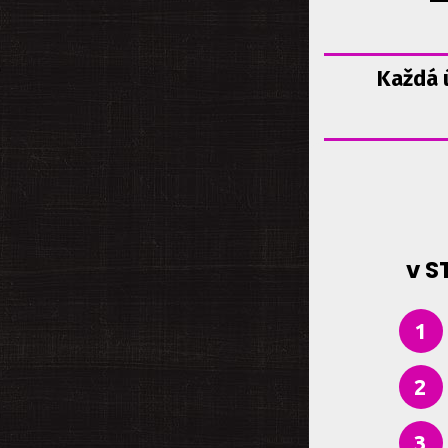
Každá 
v S
1
2
3