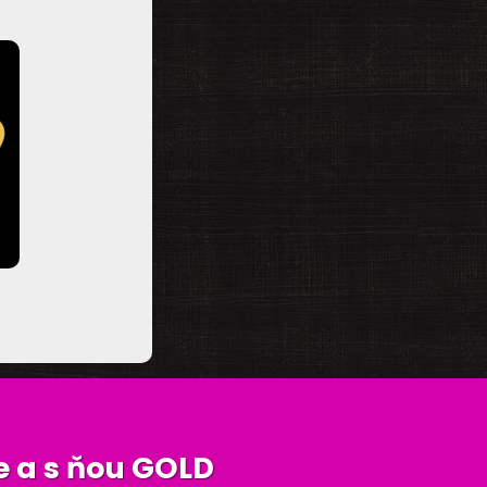
e
a s ňou GOLD