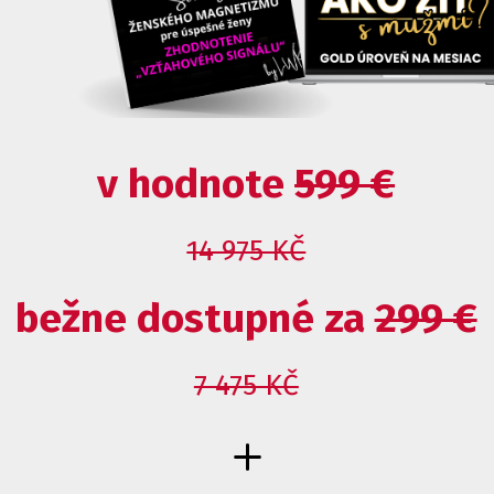
v hodnote
599 €
14 975 KČ
bežne dostupné za
299 €
7 475 KČ