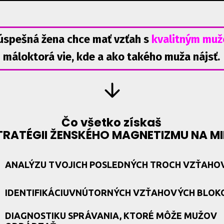
úspešná žena chce mať vzťah s
kvalitným mu
máloktorá vie, kde a ako takého muža nájsť.
Čo všetko získaš
TRATÉGII ŽENSKÉHO MAGNETIZMU NA M
ANALÝZU TVOJICH POSLEDNÝCH TROCH VZŤAHO
IDENTIFIKÁCIUVNÚTORNÝCH VZŤAHOVÝCH BLOK
DIAGNOSTIKU SPRÁVANIA, KTORÉ MÔŽE MUŽOV