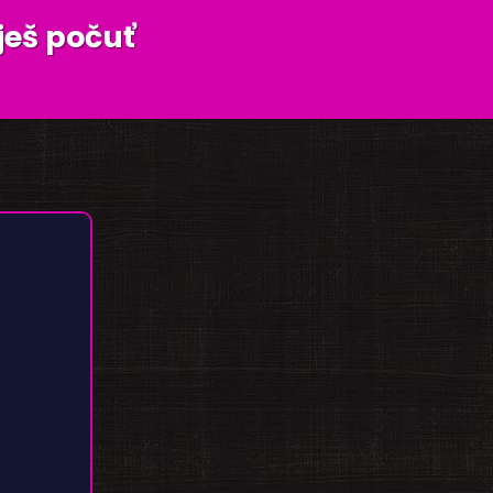
ješ počuť