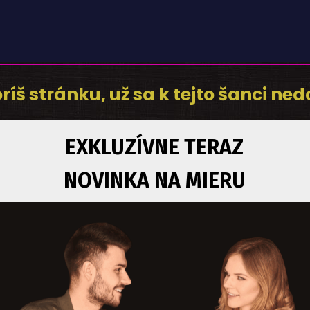
ríš stránku, už sa k tejto šanci ne
EXKLUZÍVNE TERAZ
NOVINKA NA MIERU