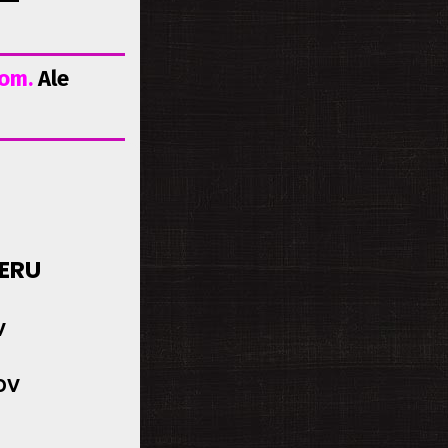
žom.
Al
e
IERU
V
OV