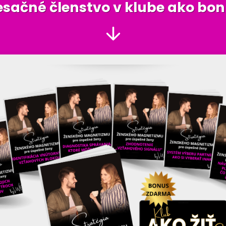
sačné členstvo v klube ako bo