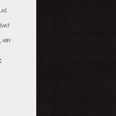
LAŠ
ÍVAŤ
, ABY
€