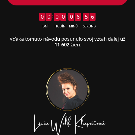
0
0
0
0
0
6
5
6
DNÍ
HODÍN
MINÚT
SEKÚND
Vďaka tomuto návodu posunulo svoj vzťah ďalej už
11 602
žien.