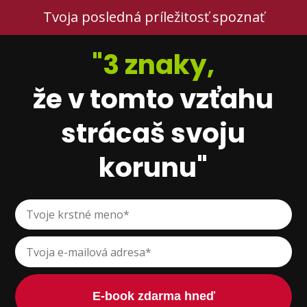
Tvoja posledná príležitosť spoznať
"3 znaky,
že v tomto vzťahu
strácaš svoju
korunu"
E-book zdarma hneď