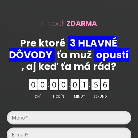
E-book
ZDARMA
Pre ktoré
3 HLAVNÉ
DÔVODY
ťa muž
opustí
, aj keď ťa má rád?
0
0
0
0
0
1
5
6
DNÍ
HODÍN
MINÚT
SEKÚND