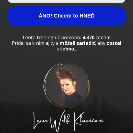
ÁNO! Chcem to HNEĎ
Tento tréning už pomohol
4 370
ženám.
Pridaj sa k nim aj ty a
môžeš zariadiť
, aby
zostal
s tebou
...