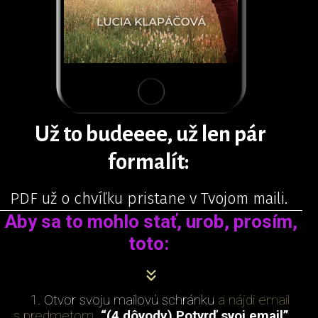
Už to budeeee, už len pár
formalít:
PDF už o chvíľku pristane v Tvojom maili.
Aby sa to mohlo stať, urob, prosím,
toto:
1. Otvor svoju mailovú schránku
a nájdi email
s predmetom
“(4 dôvody) Potvrď svoj email”