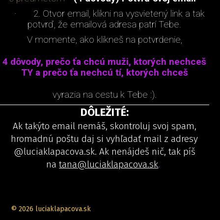
· 2. Otvor email, klikni na vysvietený link a tak
potvrď, že emailová adresa patrí Tebe.
V momente, ako klikneš na potvrdenie,
4 dôvody, prečo ťa chcú muži, ktorých nechceš
TY a prečo ťa nechcú tí, ktorých chceš
vyrazia na cestu k Tebe :).
DÔLEŽITÉ:
Ak takýto email nemáš, skontroluj svoj spam,
hromadnú poštu daj si vyhľadať mail z adresy
@luciaklapacova.sk. Ak nenájdeš nič, tak píš
na
tana@luciaklapacova.sk
.
© 2026 luciaklapacova.sk