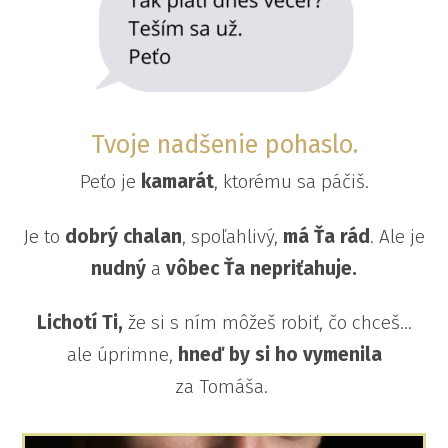
Tvoje nadšenie pohaslo.
Peťo je
kamarát
, ktorému sa páčiš.
Je to
dobrý
chalan
, spoľahlivý,
má Ťa rád
. Ale je
nudný
a
vôbec Ťa nepriťahuje.
Lichotí Ti,
že si s ním môžeš robiť, čo chceš…
ale úprimne,
hneď by si ho vymenila
za Tomáša.