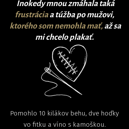
Inokedy mnou zmáhala taká
frustrácia
a túžba po mužovi,
k
torého som nemohla mať,
až sa
mi chcelo plakať.
Pomohlo 10 kilákov behu, dve hoďky
vo fitku a víno s kamoškou.