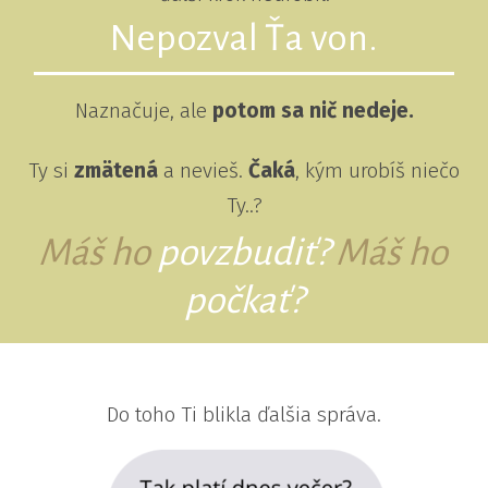
Nepozval Ťa von.
Naznačuje, ale
potom sa nič nedeje.
Ty si
zmätená
a nevieš.
Čaká
, kým urobíš niečo
Ty..?
Máš ho
povzbudiť?
Máš ho
počkať?
Do toho Ti blikla ďalšia správa.