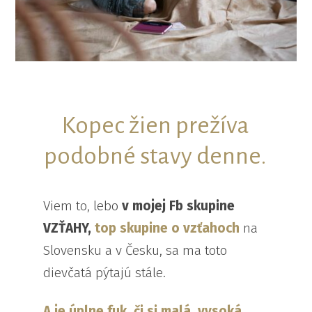
Kopec žien prežíva
podobné stavy denne.
Viem to, lebo
v mojej Fb skupine
VZŤAHY,
top skupine o vzťahoch
na
Slovensku a v Česku, sa ma toto
dievčatá pýtajú stále.
A je úplne fuk, či si malá, vysoká,