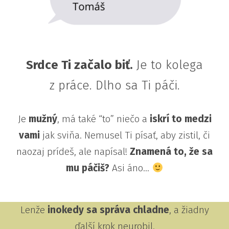
Srdce Ti začalo biť.
Je to kolega
z práce. Dlho sa Ti páči.
Je
mužný
, má také “to” niečo a
iskrí to medzi
vami
jak sviňa. Nemusel Ti písať, aby zistil, či
naozaj prídeš, ale napísal!
Znamená to, že sa
mu páčiš?
Asi áno…
Lenže
inokedy sa správa chladne
, a žiadny
ďalší krok neurobil.