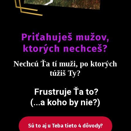
Priťahuješ mužov,
ktorých nechceš?
Nechcú Ťa tí muži, po ktorých
túžiš Ty?
Frustruje Ťa to?
(...a koho by nie?)
Sú to aj u Teba tieto 4 dôvody?