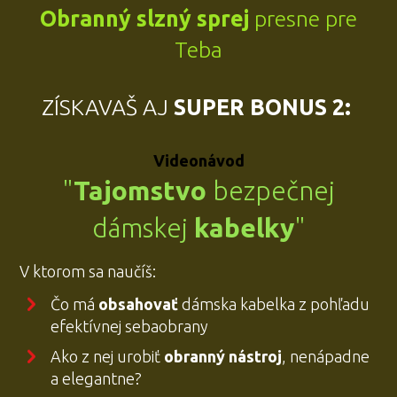
Obranný slzný sprej
presne pre
Teba
ZÍSKAVAŠ AJ
SUPER BONUS 2:
Videonávod
"
Tajomstvo
bezpečnej
dámskej
kabelky
"
V ktorom sa naučíš:
Čo má
obsahovať
dámska kabelka z pohľadu
efektívnej sebaobrany
Ako z nej urobiť
obranný nástroj
, nenápadne
a elegantne?