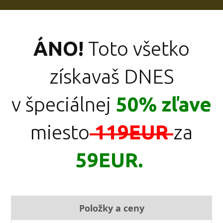
ÁNO!
Toto všetko
získavaš DNES
v špeciálnej
50% zľave
miesto
119
EUR
za
5
9EUR.
Položky a ceny