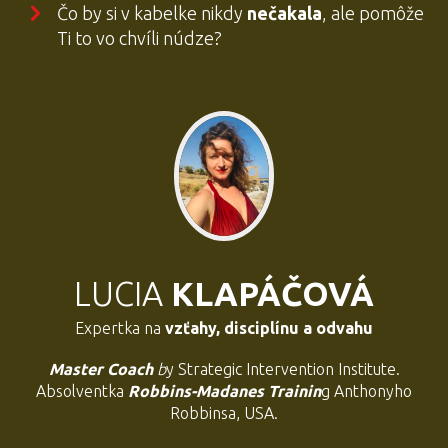
Čo by si v kabelke nikdy
nečakala
, ale pomôže
Ti to vo chvíli núdze?
LUCIA
KLAPÁČOVÁ
Expertka na
vzťahy, disciplínu a odvahu
Master Coach
b
y Strategic Intervention Institute.
Absolventka
Robbins-Madanes Trainin
g Anthonyho
Robbinsa, USA.