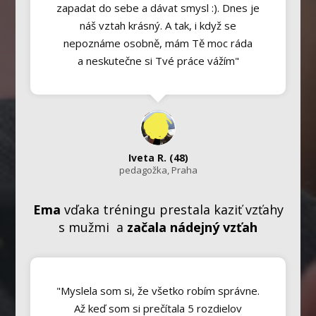
zapadat do sebe a dávat smysl :). Dnes je
náš vztah krásný. A tak, i když se
nepoznáme osobně, mám Tě moc ráda
a neskutečne si Tvé práce vážím"
Iveta R. (48)
pedagožka, Praha
Ema
vďaka tréningu prestala kaziť vzťahy
s mužmi a
začala nádejný vzťah
"Myslela som si, že všetko robím správne.
Až keď som si prečítala 5 rozdielov