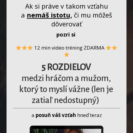
Ak si práve v takom vzťahu
a
nemáš istotu,
či mu môžeš
dôverovať
pozri si
12 min video tréning ZDARMA
5 ROZDIELOV
medzi hráčom a mužom,
ktorý to myslí vážne (len je
zatiaľ nedostupný)
a
posuň váš vzťah
hneď teraz