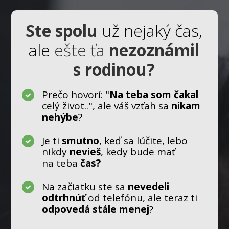
Ste spolu
už nejaký čas
,
ale
ešte ťa
nezoznámil
s rodinou?
Prečo hovorí: "
Na teba som čakal
celý život..", ale váš vzťah sa
nikam
nehýbe
?
Je ti
smutno
, keď sa lúčite, lebo
nikdy
nevieš
, kedy bude mať
na teba
čas?
Na začiatku ste sa
nevedeli
odtrhnúť
od telefónu, ale teraz ti
odpovedá stále menej
?