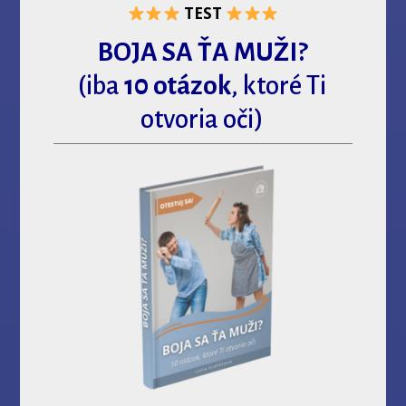
TEST
BOJA SA ŤA MUŽI?
(iba
10 otázok
, ktoré Ti
otvoria oči)