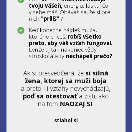
tvoju vášeň,
energiu, lásku, čo
v sebe máš. Obávaš sa, že si pre
nich
"príliš"
?
Keď konečne nájdeš muža,
ktorého chceš,
robíš všetko
preto, aby váš vzťah fungoval.
Lenže aj tak nakoniec vždy
stroskotá a ty
nechápeš prečo?
Ak si presvedčená, že
si silná
žena, ktorej sa muži boja
a preto Ti vzťahy nevychádzajú,
poď sa otestovať
a zisti, ako
na tom
NAOZAJ SI
.
stiahni si