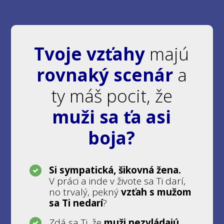
Tvoje vzťahy
majú
rovnaký scenár
a
ty máš pocit, že
muži sa ťa asi
boja
?
Si sympatická, šikovná žena.
V práci a inde v živote sa Ti darí,
no trvalý, pekný
vzťah s mužom
sa Ti nedarí
?
Zdá sa Ti, že
muži nezvládajú