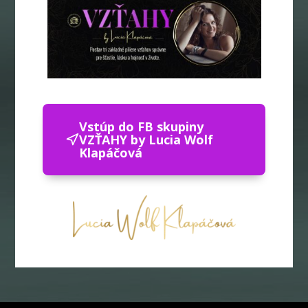
Vstúp do FB skupiny
VZŤAHY by Lucia Wolf
Klapáčová