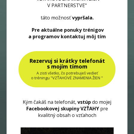
V PARTNERSTVE"
táto možnosť
vypršala.
Pre aktuálne ponuky trénigov
a programov kontaktuj môj tím
Rezervuj si krátky telefonát
s mojím tímom
A zisti všetko, čo potrebuješ vedieť
o tréningu "VZŤAHOVÉ ZNAMENIA ŽIEN "
Kým čakáš na telefonát,
vstúp
do mojej
Facebookovej skupiny VZŤAHY
pre
kvalitný obsah o vzťahoch