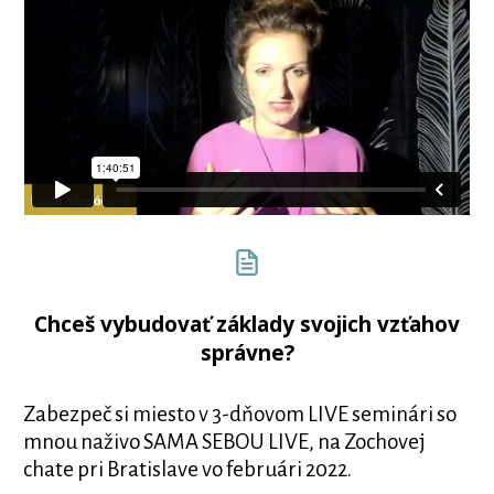
Chceš vybudovať základy svojich vzťahov
správne?
Zabezpeč si miesto v 3-dňovom LIVE seminári so
mnou naživo SAMA SEBOU LIVE, na Zochovej
chate pri Bratislave vo februári 2022.