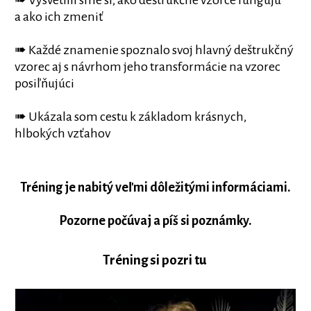
➠ Vysvetlili sme si, ako deštrukčné vzorce fungujú
a ako ich zmeniť
➠ Každé znamenie spoznalo svoj hlavný deštrukčný
vzorec aj s návrhom jeho transformácie na vzorec
posiľňujúci
➠ Ukázala som cestu k základom krásnych,
hlbokých vzťahov
Tréning je nabitý veľmi dôležitými informáciami.
Pozorne počúvaj a píš si poznámky.
Tréning si pozri tu