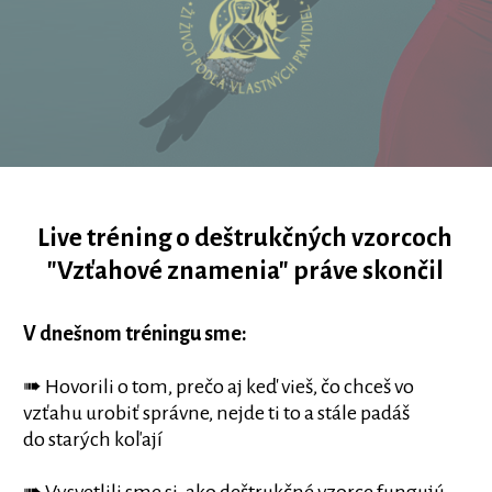
Live tréning o deštrukčných vzorcoch
"Vzťahové znamenia" práve skončil
V dnešnom tréningu sme:
➠ Hovorili o tom, prečo aj keď vieš, čo chceš vo
vzťahu urobiť správne, nejde ti to a stále padáš
do starých koľají