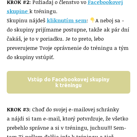
KROK #2:
Požiadaj o členstvo vo
Facebookovej
skupine
k tréningu.
Skupinu nájdeš
kliknutím sem
:
A neboj sa -
do skupiny prijímame postupne, takže ak pár dní
čakáš, je to v poriadku. Je to preto, lebo
preverujeme Tvoje oprávnenie do tréningu a tým
do skupiny vstúpiť.
Vstúp do Facebookovej skupiny
k tréningu
KROK #3:
Choď do svojej e-mailovej schránky
a nájdi si tam e-mail, ktorý potvrdzuje, že všetko
prebehlo správne a si v tréningu, juchuu!!! Sem-
tam Ti pošlem ďalšie info k tréningu a tiež