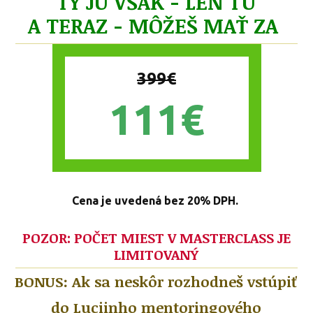
TY JU VŠAK - LEN TU
A TERAZ - MÔŽEŠ MAŤ ZA
399€
111€
Cena je uvedená bez 20% DPH.
POZOR: POČET MIEST V MASTERCLASS JE
LIMITOVANÝ
BONUS: Ak sa neskôr rozhodneš vstúpiť
do Luciinho mentoringového