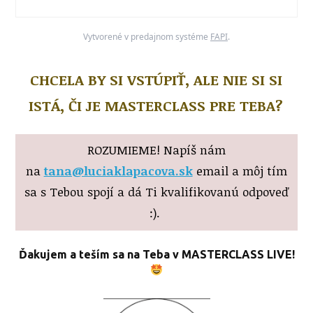
Vytvorené v predajnom systéme
FAPI
.
CHCELA BY SI VSTÚPIŤ, ALE NIE SI SI
ISTÁ, ČI JE MASTERCLASS PRE TEBA?
ROZUMIEME! Napíš nám
na
tana@luciaklapacova.sk
email a môj tím
sa s Tebou spojí a dá Ti kvalifikovanú odpoveď
:).
Ďakujem a teším sa na Teba v MASTERCLASS LIVE!