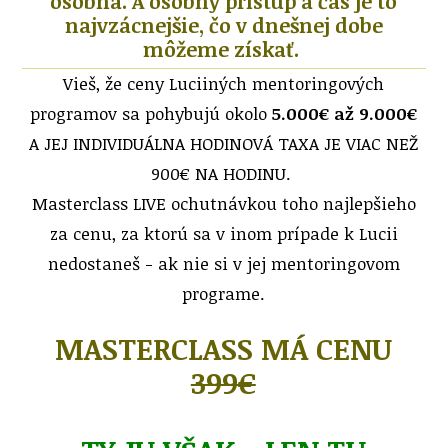
osobná. A osobný prístup a čas je to
najvzácnejšie, čo v dnešnej dobe
môžeme získať.
Vieš, že ceny Luciiných mentoringových
programov sa pohybujú okolo
5.000€ až 9.000€
A JEJ INDIVIDUÁLNA HODINOVÁ TAXA JE VIAC NEŽ
900€ NA HODINU.
Masterclass LIVE ochutnávkou toho najlepšieho
za cenu, za ktorú sa v inom prípade k Lucii
nedostaneš - ak nie si v jej mentoringovom
programe.
MASTERCLASS MÁ CENU
399€