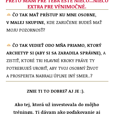
PRETO MÁM PRE TEBA EŠTE NIEČO...NIEČO
EXTRA PRE VÝNIMOČNÉ.
ČO TAK MAŤ PRÍSTUP KU MNE OSOBNE,
V MALEJ SKUPINE,
KDE ZARUČENE BUDEŠ MAŤ
MOJU POZORNOSŤ?
ČO TAK VEDIEŤ ODO MŇA PRIAMO, KTORÝ
ARCHETYP SI (ABY SI SA ZARADILA SPRÁVNE),
A
ZISTIŤ, KTORÉ TRI HLAVNÉ KROKY PRÁVE TY
POTREBUJEŠ UROBIŤ, ABY TVOJ OSOBNÝ ŽIVOT
A PROSPERITA NABRALI ÚPLNE INÝ SMER..?
ZNIE TI TO DOBRE? AJ JE :).
Ako tej, ktorá už investovala do môjho
tréningu, Ti dávam ako poďakovanie aj