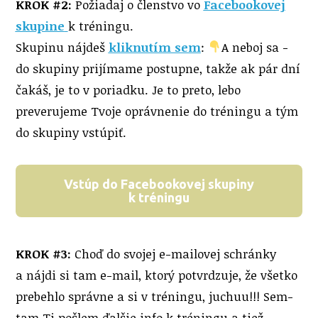
KROK #2:
Požiadaj o členstvo vo
Facebookovej
skupine
k tréningu.
Skupinu nájdeš
kliknutím sem
:
A neboj sa -
do skupiny prijímame postupne, takže ak pár dní
čakáš, je to v poriadku. Je to preto, lebo
preverujeme Tvoje oprávnenie do tréningu a tým
do skupiny vstúpiť.
Vstúp do Facebookovej skupiny
k tréningu
KROK #3:
Choď do svojej e-mailovej schránky
a nájdi si tam e-mail, ktorý potvrdzuje, že všetko
prebehlo správne a si v tréningu, juchuu!!! Sem-
tam Ti pošlem ďalšie info k tréningu a tiež