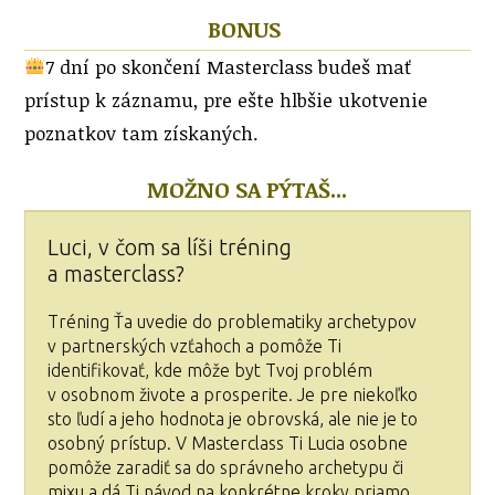
BONUS
7 dní po skončení Masterclass budeš mať
prístup k záznamu, pre ešte hlbšie ukotvenie
poznatkov tam získaných.
MOŽNO SA PÝTAŠ...
Luci, v čom sa líši tréning
a masterclass?
Tréning Ťa uvedie do problematiky archetypov
v partnerských vzťahoch a pomôže Ti
identifikovať, kde môže byt Tvoj problém
v osobnom živote a prosperite. Je pre niekoľko
sto ľudí a jeho hodnota je obrovská, ale nie je to
osobný prístup. V Masterclass Ti Lucia osobne
pomôže zaradiť sa do správneho archetypu či
mixu a dá Ti návod na konkrétne kroky priamo