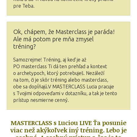
pre Teba.
Ok, chápem, že Masterclass je paráda!
Ale má potom pre mňa zmysel
tréning?
Samozrejme! Tréning, aj keď je až
PO masterclass Ti dá ten prehľad a kontext
o archetypoch, ktorý potrebuješ. Nezáleží
na tom, či je skôr tréning alebo masterclass,
obe sa dopĺňajú.V MASTERCLASS Lucia pracuje
s Tvojimi odpoveďami v dotazníku, a tak je tento
prístup nesmierne cenný.
MASTERCLASS s Luciou LIVE Ťa posunie
viac než akýkoľvek iný tréning. Lebo je