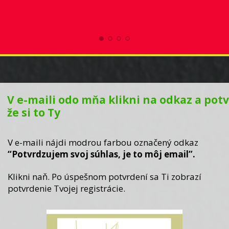
V e-maili odo mňa klikni na odkaz a potv
že si to Ty
V e-maili nájdi modrou farbou označený odkaz
“Potvrdzujem svoj súhlas, je to môj email”.
Klikni naň. Po úspešnom potvrdení sa Ti zobrazí
potvrdenie Tvojej registrácie.