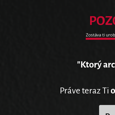
POZ
Zostáva ti urob
"Ktorý ar
Práve teraz Ti
o