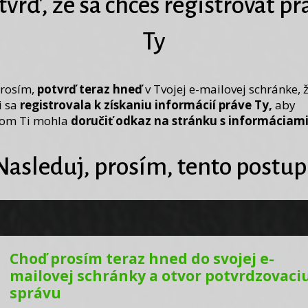
tvrď, že sa chceš registrovať pr
Ty
rosím,
potvrď teraz hneď
v Tvojej e-mailovej schránke, 
i sa
registrovala k získaniu informácií práve Ty,
aby
om Ti mohla
doručiť odkaz na stránku s informáciami
Nasleduj, prosím, tento postup
Choď prosím teraz hned do svojej e-
mailovej schránky a otvor potvrdzovaci
správu