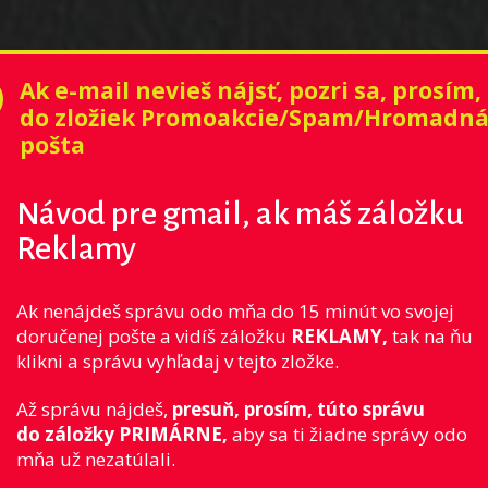
Ak e-mail nevieš nájsť, pozri sa, prosím,
do zložiek Promoakcie/Spam/Hromadn
pošta
Návod pre gmail, ak máš záložku
Reklamy
Ak nenájdeš správu odo mňa do 15 minút vo svojej
doručenej pošte a vidíš záložku
REKLAMY,
tak na ňu
klikni a správu vyhľadaj v tejto zložke.
Až správu nájdeš,
presuň, prosím, túto správu
do záložky PRIMÁRNE,
aby sa ti žiadne správy odo
mňa už nezatúlali.