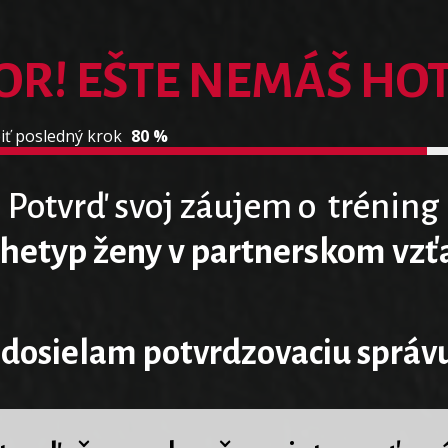
OR! EŠTE NEMÁŠ HO
iť posledný krok
80 %
Potvrď svoj záujem o tréning
chetyp ženy v partnerskom vzťa
dosielam potvrdzovaciu správ