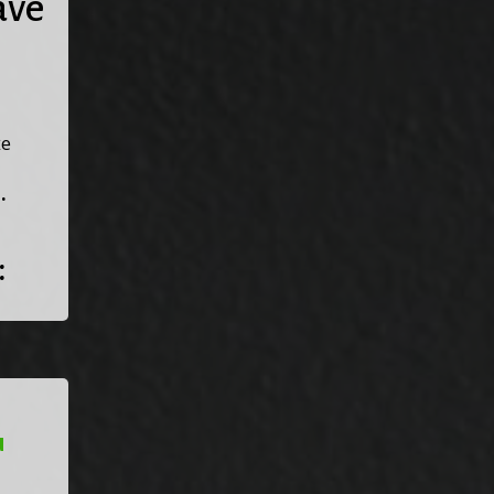
áve
že
.
:
u