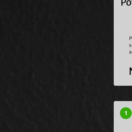
Po
P
s
s
1