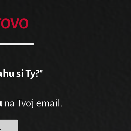
TOVO
hu si Ty?"
u
na Tvoj email.