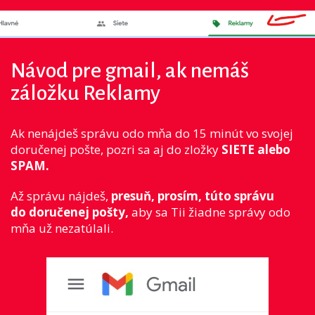
Návod pre gmail, ak nemáš
záložku Reklamy
Ak nenájdeš správu odo mňa do 15 minút vo svojej
doručenej pošte, pozri sa aj do zložky
SIETE alebo
SPAM.
Až správu nájdeš,
presuň, prosím, túto správu
do doručenej pošty,
aby sa Tii žiadne správy odo
mňa už nezatúlali.