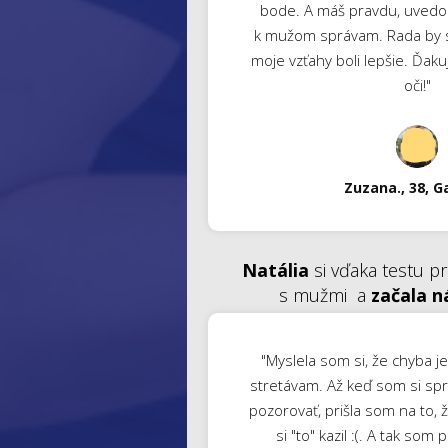
bode. A máš pravdu, uvedom
k mužom správam. Rada by s
moje vzťahy boli lepšie. Ďakuj
oči!"
Zuzana., 38, G
Natália
si vďaka testu pr
s mužmi a
začala n
"Myslela som si, že chyba j
stretávam. Až keď som si spra
pozorovať, prišla som na to, ž
si "to" kazil :(. A tak som