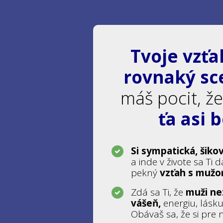
Tvoje vzť
rovnaký sc
máš pocit, ž
ťa asi 
Si sympatická, šiko
a inde v živote sa Ti d
pekný
vzťah s mužom
Zdá sa Ti, že
muži ne
vášeň,
energiu, lásku
Obávaš sa, že si pre 