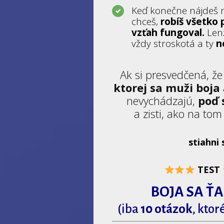
Keď konečne nájdeš 
chceš,
robíš všetko 
vzťah fungoval.
Lenž
vždy stroskotá a ty
n
Ak si presvedčená, ž
ktorej sa muži boja
nevychádzajú,
poď 
a zisti, ako na to
stiahni 
TEST
BOJA SA ŤA
(iba
10 otázok
, ktor