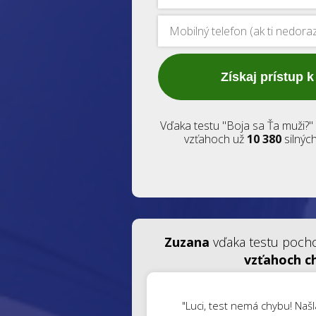
Získaj prístup k
Vďaka testu "Boja sa Ťa muži?" 
vzťahoch už
10 380
silnýc
Zuzana
vďaka testu pocho
vzťahoch 
"Luci, test nemá chybu! Na