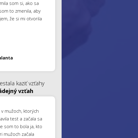
ila som si, ako sa
om to zmenila, aby
em, že si mi otvorila
alanta
estala kaziť vzťahy
ádejný vzťah
e v mužoch, ktorých
vila test a začala sa
e som to bola ja, kto
 pri mužoch začala