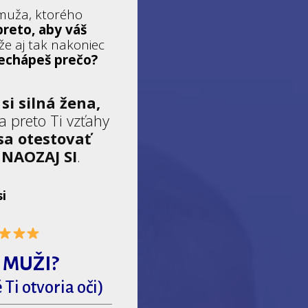
muža, ktorého
preto, aby váš
e aj tak nakoniec
echápeš prečo?
e
si silná žena,
a preto Ti vzťahy
sa otestovať
m
NAOZAJ SI
.
si
 MUŽI?
é Ti otvoria oči)