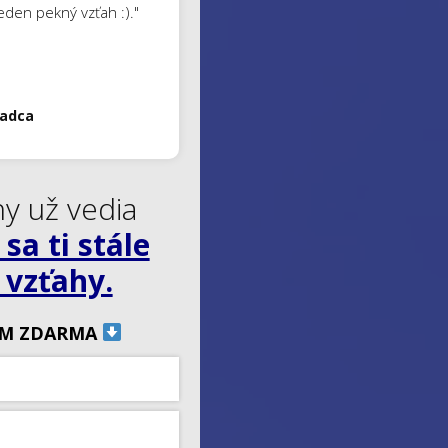
eden pekný vzťah :)."
Čadca
ny už vedia
sa ti stále
 vzťahy.
M ZDARMA