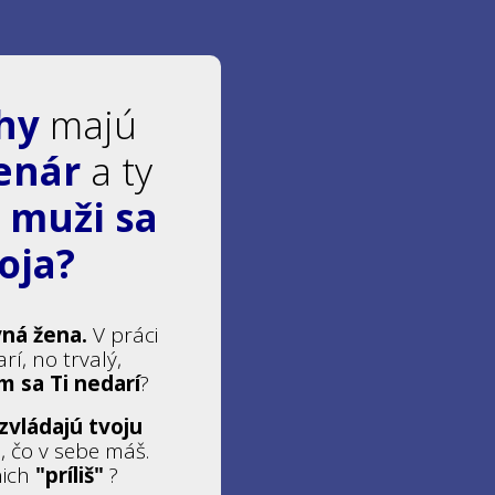
ahy
majú
enár
a ty
e
muži sa
boja
?
vná žena.
V práci
arí, no trvalý,
 sa Ti nedarí
?
zvládajú tvoju
, čo v sebe máš.
nich
"príliš"
?