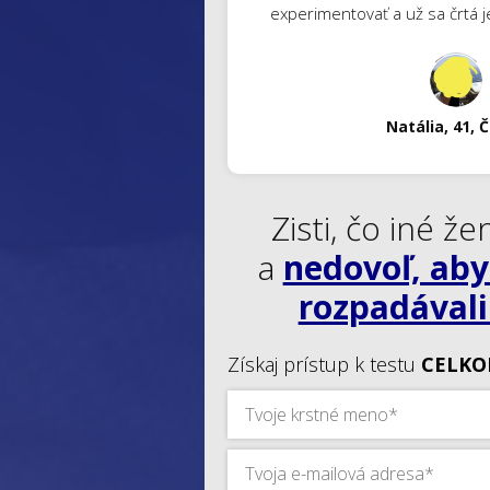
experimentovať a už sa črtá j
Natália, 41, 
Zisti, čo iné že
a
nedovoľ, aby 
rozpadávali
Získaj prístup k testu
CELKO