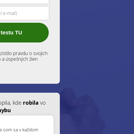
 testu TU
zistilo pravdu o svojich
h a úspešných žien
pila, kde
robila
vo
chybu
šla som sa v každom