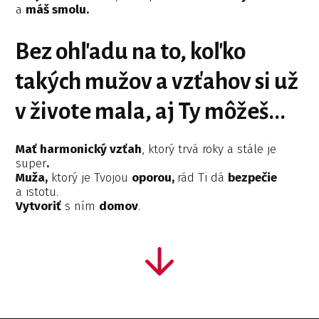
a
máš smolu.
Bez ohľadu na to, koľko
takých mužov a vzťahov si už
v živote mala,
aj Ty môžeš...
Mať harmonický vzťah
, ktorý trvá roky a stále je
super
.
Muža,
ktorý je Tvojou
oporou,
rád Ti dá
bezpečie
a istotu.
Vytvoriť
s ním
domov
.