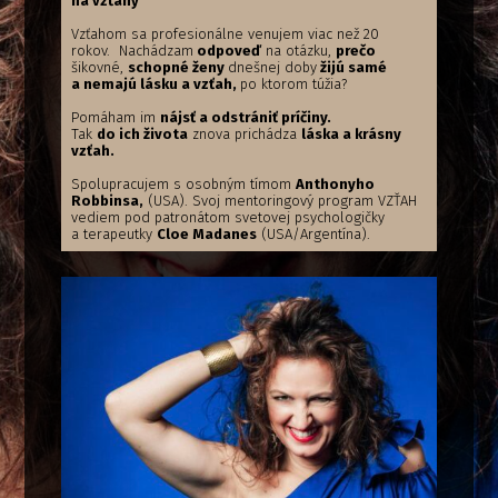
na vzťahy
Vzťahom sa profesionálne venujem viac než 20
rokov. Nachádzam
odpoveď
na otázku,
prečo
šikovné,
schopné ženy
dnešnej doby
žijú samé
a nemajú lásku a vzťah,
po ktorom túžia?
Pomáham im
nájsť a odstrániť príčiny.
Tak
do ich života
znova prichádza
láska a krásny
vzťah.
Spolupracujem s osobným tímom
Anthonyho
Robbinsa,
(USA). Svoj mentoringový program VZŤAH
vediem pod patronátom svetovej psychologičky
a terapeutky
Cloe Madanes
(USA/Argentína).