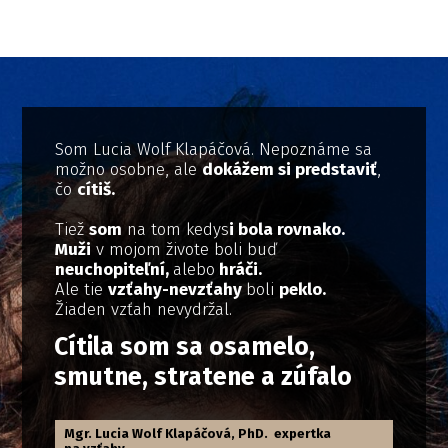
Som Lucia Wolf Klapáčová. Nepoznáme sa
možno osobne, ale
dokážem si predstaviť
,
čo
cítiš.
Tiež
som
na tom kedys
i bola rovnako.
Muži
v mojom živote boli buď
neuchopiteľní,
alebo
hráči.
Ale tie
vzťahy-nevzťahy
boli
peklo.
Žiaden vzťah nevydržal.
Cítila som sa osamelo,
smutne, stratene a zúfalo
Mgr. Lucia Wolf Klapáčová, PhD. expertka