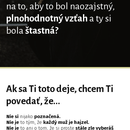
na to, aby to bol naozajstný,
plnohodnotný vzťah
a ty si
bola
štastná?
Ak sa Ti toto deje, chcem Ti
povedať, že...
Nie si
nijako
poznačená.
Nie je
to tým, že
každý muž je hajzel.
Nie je
to ani o tom, že si proste
stále zle vyberáš