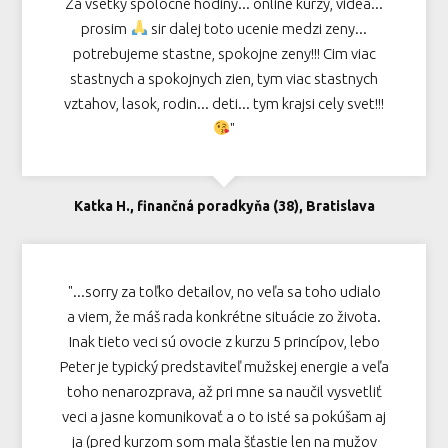
Za vsetky spolocne hodiny... online kurzy, videa...
prosim
sir dalej toto ucenie medzi zeny...
potrebujeme stastne, spokojne zeny!!! Cim viac
stastnych a spokojnych zien, tym viac stastnych
vztahov, lasok, rodin... deti... tym krajsi cely svet!!!
"
Katka H., finančná poradkyňa (38), Bratislava
"...sorry za toľko detailov, no veľa sa toho udialo
a viem, že máš rada konkrétne situácie zo života.
Inak tieto veci sú ovocie z kurzu 5 princípov, lebo
Peter je typický predstaviteľ mužskej energie a veľa
toho nenarozprava, až pri mne sa naučil vysvetliť
veci a jasne komunikovať a o to isté sa pokúšam aj
ja (pred kurzom som mala šťastie len na mužov