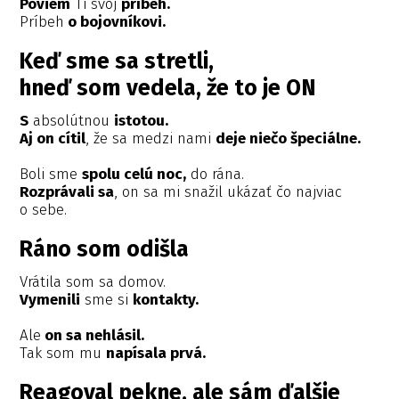
Poviem
Ti svoj
príbeh.
Príbeh
o bojovníkovi.
Keď sme sa stretli,
hneď som vedela, že to je ON
S
absolútnou
istotou.
Aj on cítil
, že sa medzi nami
deje niečo špeciálne.
Boli sme
spolu celú noc,
do rána.
Rozprávali sa
, on sa mi snažil ukázať čo najviac
o sebe.
Ráno som odišla
Vrátila som sa domov.
Vymenili
sme si
kontakty.
Ale
on sa nehlásil.
Tak som mu
napísala prvá.
Reagoval pekne, ale sám ďalšie