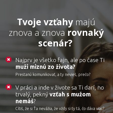
Tvoje vzťahy
majú
znova a znova
rovnaký
scenár?
Najprv je všetko fajn, ale po čase Ti
muži miznú zo života?
Prestanú komunikovať, a ty nevieš, prečo?
V práci a inde v živote sa Ti darí, no
trvalý, pekný
vzťah s mužom
nemáš
?
Cítiš, že si Ťa nevážia, že vždy si ty tá, čo dáva viac?