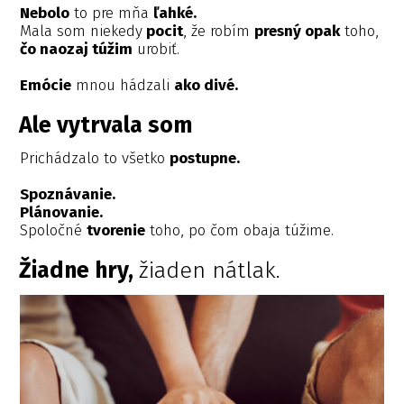
Nebolo
to pre mňa
ľahké.
Mala som niekedy
pocit
, že robím
presný opak
toho,
čo naozaj túžim
urobiť.
Emócie
mnou hádzali
ako divé.
Ale vytrvala som
Prichádzalo to všetko
postupne.
Spoznávanie.
Plánovanie.
Spoločné
tvorenie
toho, po čom obaja túžime.
Žiadne hry,
žiaden nátlak.