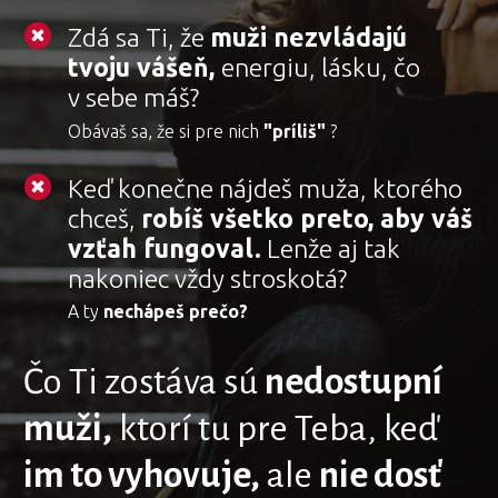
Zdá sa Ti, že
muži nezvládajú
tvoju vášeň,
energiu, lásku, čo
v sebe máš?
Obávaš sa, že si pre nich
"príliš"
?
Keď konečne nájdeš muža, ktorého
chceš,
robíš všetko preto, aby váš
vzťah fungoval.
Lenže aj tak
nakoniec vždy stroskotá?
A ty
nechápeš prečo?
Čo Ti zostáva sú
nedostupní
muži,
ktorí tu pre Teba, keď
im to vyhovuje,
ale
nie dosť