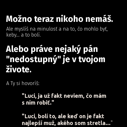
Možno teraz nikoho nemáš.
Ale myslíš na minulosť a na to, čo mohlo byť,
keby... a to bolí.
Alebo práve nejaký pán
"nedostupný" je v tvojom
živote.
a Ty sa Ty si hovoríš: i hovoríš: a Ty A si hovAoríš: A
A Ty si hovoríš:
"Luci, ja už fakt neviem, čo mám
s ním robiť."
"Luci, bolí to, ale keď on je fakt
najlepší muž, akého som stretla...
"