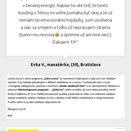
v ženskej energii). Najviac ho ale teší, že tento
koučing s Tebou mi veľmi pomáha byť okej a že už
nemám tie emocionálne hojdačky, som uvoľnená
a viac sa smejem a toľko už nepracujem (drama
Queen mu nevonia
a úprimne už ani mne nie):).
Ďakujem Ti!!! "
Evka V., manažérka, (30), Bratislava