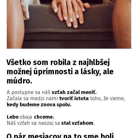
Všetko som robila z najhlbšej
možnej úprimnosti a lásky, ale
múdro.
A postupne sa náš
vzťah začal meniť.
Začala sa medzi nami
tvoriť istota
toho, že vieme,
kedy budeme znova spolu.
Lebo
obaja
chceme.
Náš vzťah sa naozaj sa
stal vzťahom
.
O pár mesiacov na to sme boli