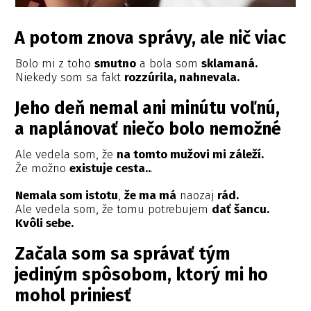
A potom znova správy, ale nič viac
Bolo mi z toho
smutno
a bola som
sklamaná.
Niekedy som sa fakt
rozzúrila, nahnevala.
Jeho deň nemal ani minútu voľnú,
a naplánovať niečo bolo nemožné
Ale vedela som, že
na tomto mužovi mi záleží.
Že možno
existuje cesta..
.
Nemala som istotu
,
že ma má
naozaj
rád.
Ale vedela som, že tomu potrebujem
dať šancu.
Kvôli sebe.
Začala som sa správať tým
jediným spôsobom, ktorý mi ho
mohol priniesť