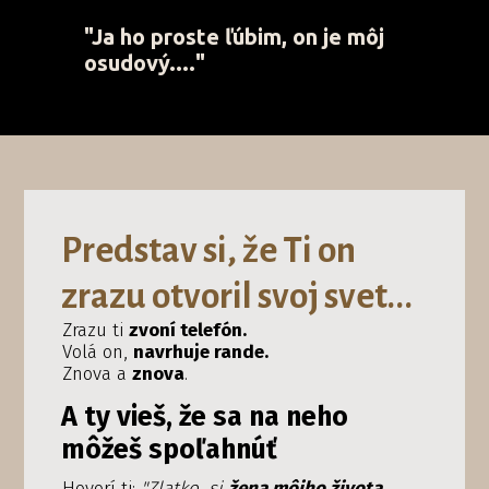
"Ja ho proste ľúbim, on je môj
osudový...."
Predstav si, že Ti on
zrazu otvoril svoj svet...
Zrazu ti
zvoní telefón.
Volá on,
navrhuje rande.
Znova a
znova
.
A ty vieš, že sa na neho
môžeš spoľahnúť
Hovorí ti:
"Zlatko, si
žena môjho života
.