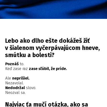
Lebo ako dlho ešte dokážeš žiť
v šialenom vyčerpávajúcom hneve,
smútku a bolesti?
Poznáš
to.
Keď zase raz
zase sľúbil, že príde.
Ale
neprišiel.
Nezavolal.
Nedodržal
slovo.
Neozval sa.
Najviac ťa mučí otázka, ako sa