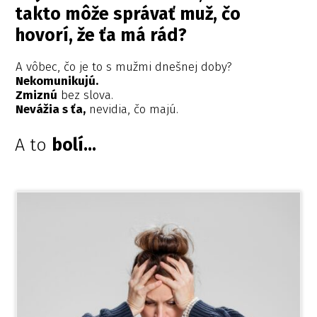
takto môže správať muž, čo
hovorí, že ťa má rád?
A vôbec, čo je to s mužmi dnešnej doby?
Nekomunikujú.
Zmiznú
bez slova.
Nevážia s ťa,
nevidia, čo majú.
A to
bolí...