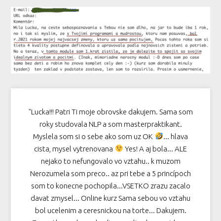
"Lucka!!! Patri Ti moje obrovske dakujem. Sama som
roky studovala NLP a som masterpraktikant.
Myslela som si o sebe ako som uz OK
... hlava
cista, mysel vytrenovana
Yes! A aj bola... ALE
nejako to nefungovalo vo vztahu.. k muzom
Nerozumela som preco.. az pri tebe a 5 princípoch
som to konecne pochopila...VSETKO zrazu zacalo
davat zmysel... Online kurz Sama sebou vo vztahu
bol ucelenim a ceresnickou na torte... Dakujem.