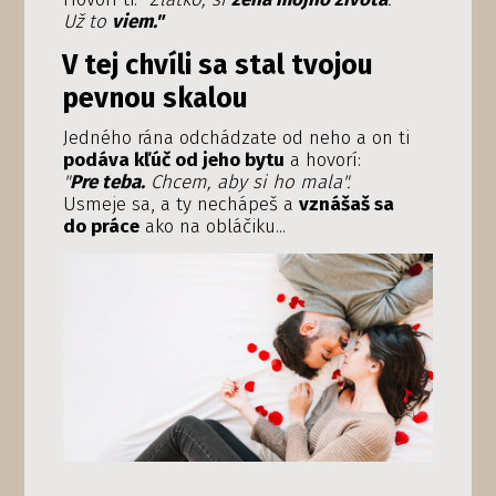
Už to
viem."
V tej chvíli sa stal tvojou
pevnou skalou
Jedného rána odchádzate od neho a on ti
podáva kľúč od jeho bytu
a hovorí:
"
Pre teba.
Chcem, aby si ho mala".
Usmeje sa, a ty nechápeš a
vznášaš sa
do práce
ako na obláčiku...