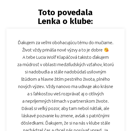
Toto povedala
Lenka o klube:
Ďakujem za veľmi obohacujúcu tému do mučiarne.
Život vždy prináša nové výzvy a to je dobre
A tebe Lucia Wolf Klapáčová takisto ďakujem
za múdrosť v oblasti medziľudských vzťahov, ktorú
si nadobudla a stále nadobúdaš usilovným
štúdiom a hlavne žitím pestrého života, plného
nových výziev. Vždy nanovo ma udivuje ako krásne
a s ľahkosťou vieš rozprávať aj o citlivých
a nepríjemných témach v partnerskom živote.
Dávaš si veľký pozor, aby tam nebol nátlak, ale
láskavé pozvanie ku zmene, avšak s patričnými
dôsledkami. Ďakujem, že si na nás v klube stále
nachádzaš čas a chceš nás posúvať vpred. Ja