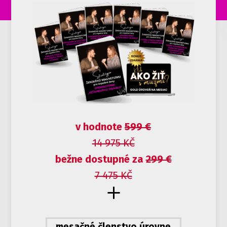
v hodnote
599 €
14 975 KČ
bežne dostupné za
299 €
7 475 KČ
mesačné členstvo úrovne