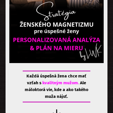
Každá úspešná žena chce mať
vzťah s
kvalitným mužom.
Al
e
máloktorá vie, kde a ako takého
muža nájsť.