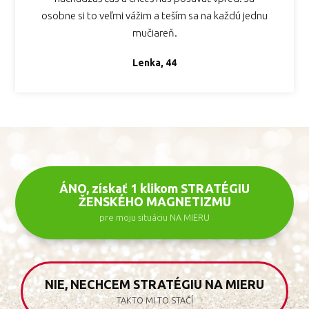
osobne si to veľmi vážim a teším sa na každú jednu
mučiareň.
Lenka, 44
ÁNO, získať 1 klikom STRATÉGIU
ŽENSKÉHO MAGNETIZMU
pre moju situáciu NA MIERU
NIE, NECHCEM STRATÉGIU NA MIERU
TAKTO MI TO STAČÍ