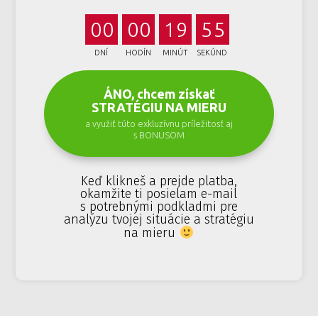
0
0
0
0
1
9
5
DNÍ
HODÍN
MINÚT
SEKÚND
5
ÁNO, chcem získať
STRATÉGIU NA MIERU
a využiť túto exkluzívnu príležitosť aj
s BONUSOM
Keď klikneš a prejde platba,
okamžite ti posielam e-mail
s potrebnými podkladmi pre
analýzu tvojej situácie a stratégiu
na mieru