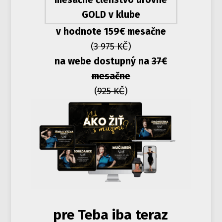
GOLD v klube
v hodnote
159€ mesačne
(
3 975 KČ
)
na webe dostupný na
37€
mesačne
(
925 KČ
)
pre Teba iba teraz