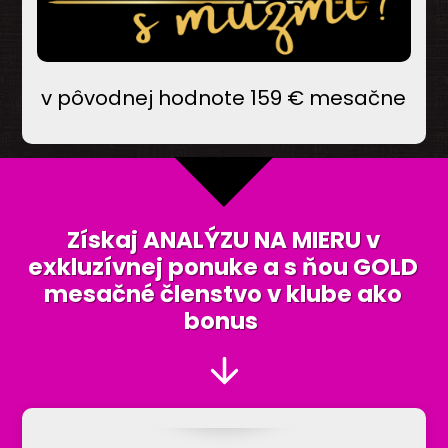
v pôvodnej hodnote 159 € mesačne
Získaj ANALÝZU NA MIERU
v
exkluzívnej ponuke
a s ňou GOLD
mesačné členstvo v klube ako
bonus