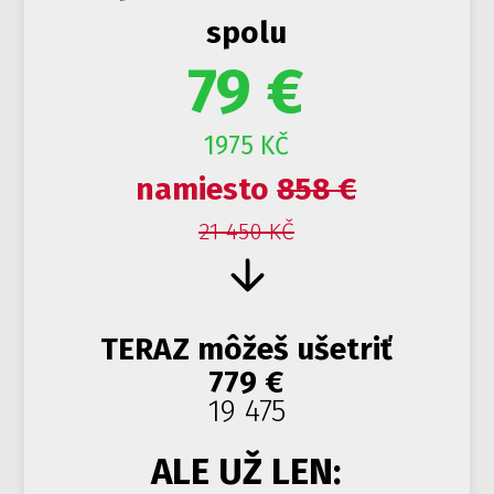
spolu
79 €
1975 KČ
namiesto
858 €
21 450 KČ
TERAZ môžeš ušetriť
779 €
19 475
ALE UŽ LEN:
4