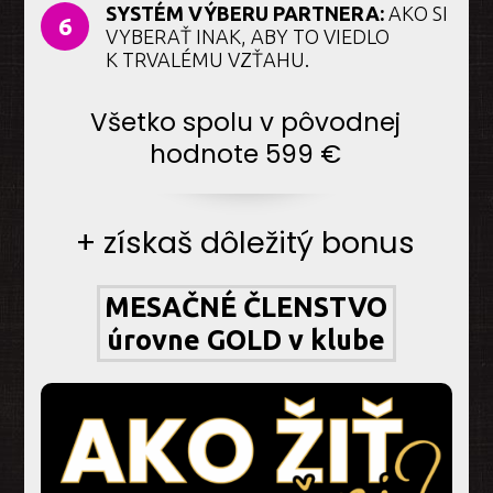
SYSTÉM VÝBERU PARTNERA:
AKO SI
6
VYBERAŤ INAK, ABY TO VIEDLO
K TRVALÉMU VZŤAHU.
Všetko spolu v pôvodnej
hodnote 599 €
+ získaš dôležitý bonus
MESAČNÉ ČLENSTVO
úrovne GOLD v klube