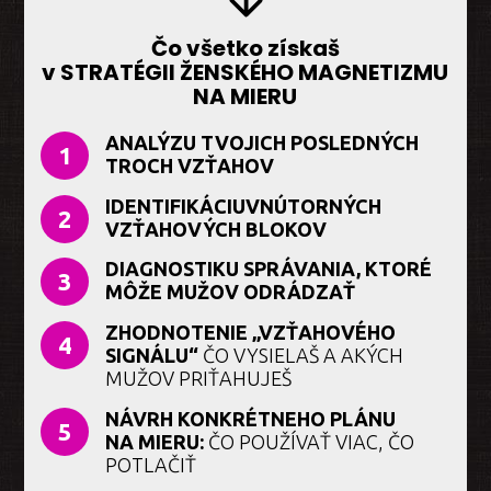
Čo všetko získaš
v STRATÉGII ŽENSKÉHO MAGNETIZMU
NA MIERU
ANALÝZU TVOJICH POSLEDNÝCH
1
TROCH VZŤAHOV
IDENTIFIKÁCIUVNÚTORNÝCH
2
VZŤAHOVÝCH BLOKOV
DIAGNOSTIKU SPRÁVANIA, KTORÉ
3
MÔŽE MUŽOV ODRÁDZAŤ
ZHODNOTENIE „VZŤAHOVÉHO
4
SIGNÁLU“
ČO VYSIELAŠ A AKÝCH
MUŽOV PRIŤAHUJEŠ
NÁVRH KONKRÉTNEHO PLÁNU
5
NA MIERU:
ČO POUŽÍVAŤ VIAC, ČO
POTLAČIŤ