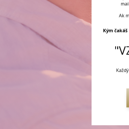
mai
Ak m
Kým čakáš
"V
Každý