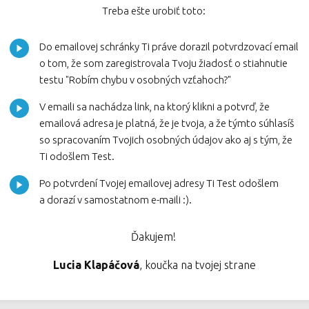
Treba ešte urobiť toto:
Do emailovej schránky Ti práve dorazil potvrdzovací email
o tom, že som zaregistrovala Tvoju žiadosť o stiahnutie
testu "Robím chybu v osobných vzťahoch?"
V emaili sa nachádza link, na ktorý klikni a potvrď, že
emailová adresa je platná, že je tvoja, a že týmto súhlasíš
so spracovaním Tvojich osobných údajov ako aj s tým, že
Ti odošlem Test.
Po potvrdení Tvojej emailovej adresy Ti Test odošlem
a dorazí v samostatnom e-maili :).
Ďakujem!
Lucia Klapáčová
, koučka na tvojej strane