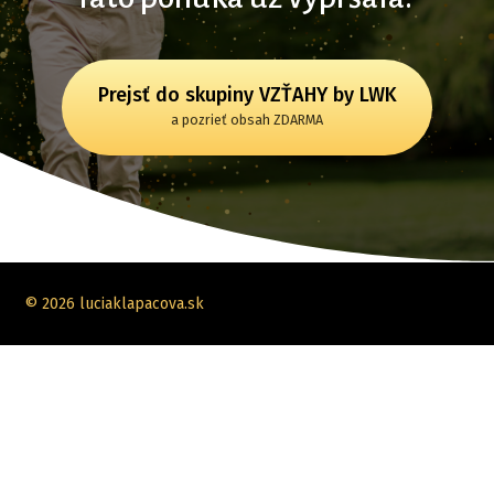
Prejsť do skupiny VZŤAHY by LWK
a pozrieť obsah ZDARMA
© 2026 luciaklapacova.sk