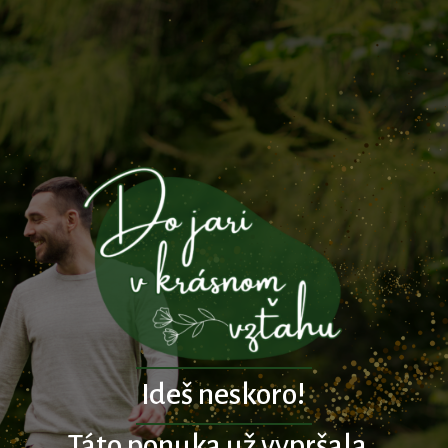
Ideš neskoro!
Táto ponuka už vypršala.