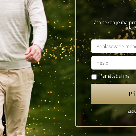
Táto sekcia je iba p
údaje
Pamätať si ma
Pri
Zabu