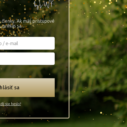
re členky. Ak máš prístupové
, prihlás sa.
hlásiť sa
dli ste heslo?