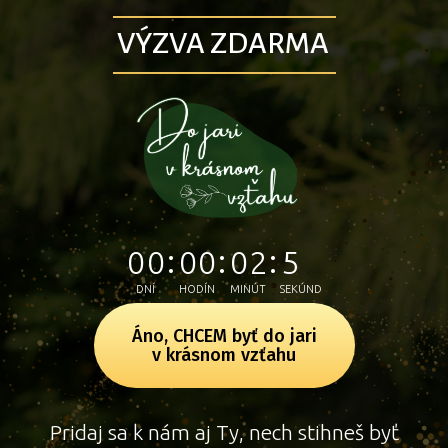
VÝZVA ZDARMA
0
0
0
0
0
2
5
6
DNÍ
HODÍN
MINÚT
SEKÚND
Áno, CHCEM byť do jari
v krásnom vzťahu
Pridaj sa k nám aj Ty, nech stihneš byť