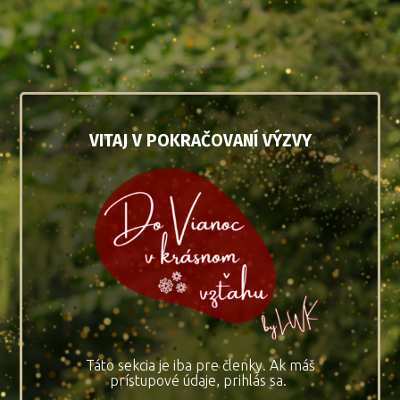
VITAJ V POKRAČOVANÍ VÝZVY
Táto sekcia je iba pre členky. Ak máš
prístupové údaje, prihlás sa.