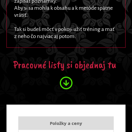
zapísať poznámky.
Aby si sa mohla k obsahu a k metóde spätne
vrátiť.
Tak si budeš môcť v pokoji užiť tréning a mať
z neho čo najviac aj potom.
Pracovné listy si objednaj tu
Položky a ceny