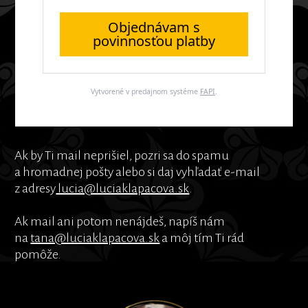
Objednávam s
povinnosťou platby
Vytvorené v predajnom systéme
FAPI
.
Ak by Ti mail neprišiel, pozri sa do spamu
a hromadnej pošty alebo si daj vyhľadať e-mail
z adresy
lucia@luciaklapacova.sk
.
Ak mail ani potom nenájdeš, napíš nám
na
tana@luciaklapacova.sk
a môj tím Ti rád
pomôže.