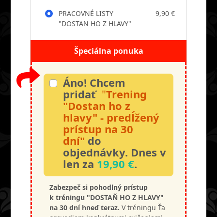
PRACOVNÉ LISTY
9,90 €
"DOSTAN HO Z HLAVY"
Špeciálna ponuka
Áno! Chcem
pridať
"
Trening
"Dostan ho z
hlavy" - predĺžený
prístup na 30
dní"
do
objednávky. Dnes v
len za
19,90 €
.
Zabezpeč si pohodlný prístup
k tréningu "DOSTAŇ HO Z HLAVY"
na 30 dní hneď teraz.
V tréningu Ťa