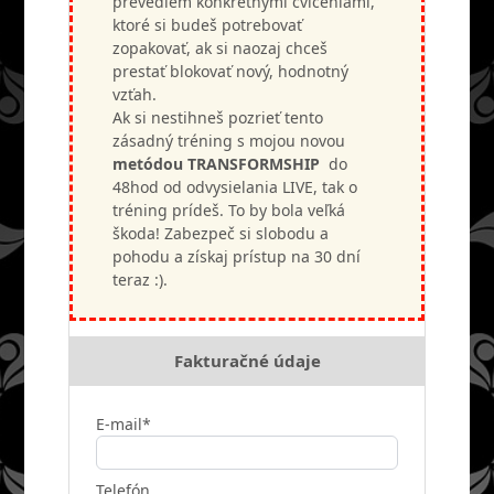
prevediem konkrétnymi cvičeniami,
ktoré si budeš potrebovať
zopakovať, ak si naozaj chceš
prestať blokovať nový, hodnotný
vzťah.
Ak si nestihneš pozrieť tento
zásadný tréning s mojou novou
metódou TRANSFORMSHIP
do
48hod od odvysielania LIVE, tak o
tréning prídeš. To by bola veľká
škoda! Zabezpeč si slobodu a
pohodu a získaj prístup na 30 dní
teraz :).
Fakturačné údaje
E-mail*
Telefón