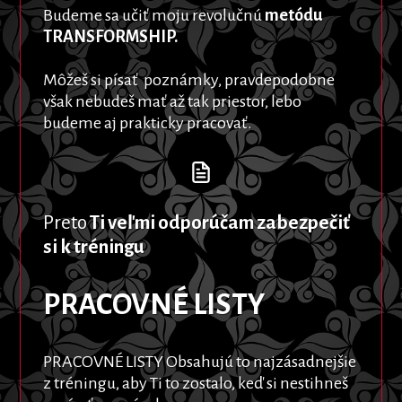
Budeme sa učiť moju revolučnú
metódu
TRANSFORMSHIP.
Môžeš si písať poznámky, pravdepodobne
však nebudeš mať až tak priestor, lebo
budeme aj prakticky pracovať.
P
reto
Ti veľmi odporúčam zabezpečiť
si k tréningu
PRACOVNÉ LISTY
PRACOVNÉ LISTY Obsahujú to najzásadnejšie
z tréningu, aby Ti to zostalo, keď si nestihneš