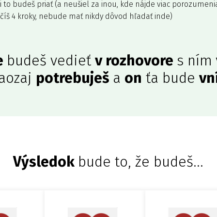
i to budeš priať (a neušiel za inou, kde nájde viac porozumenia
číš 4 kroky, nebude mať nikdy dôvod hľadať inde)
e
budeš vedieť
v rozhovore
s ním
aozaj
potrebuješ
a
on
ťa bude
vn
Výsledok
bude to, že budeš...