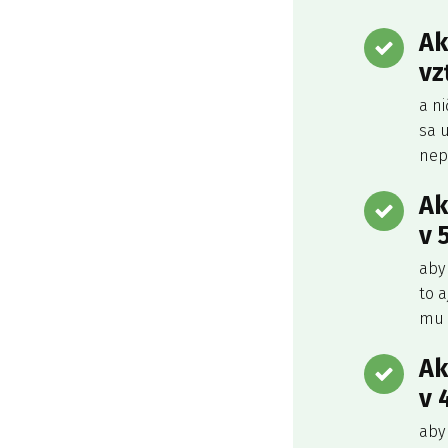
Ak
vz
a ni
sa u
nep
Ak
v 
aby 
to a
mu n
Ak
v 
aby 