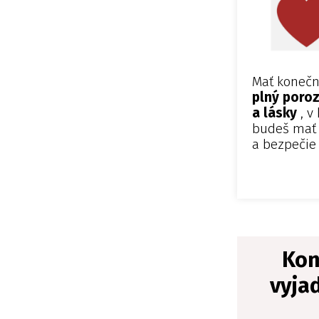
Mať koneč
plný poro
a lásky
, v
budeš mať 
a bezpečie
Ko
vyjad