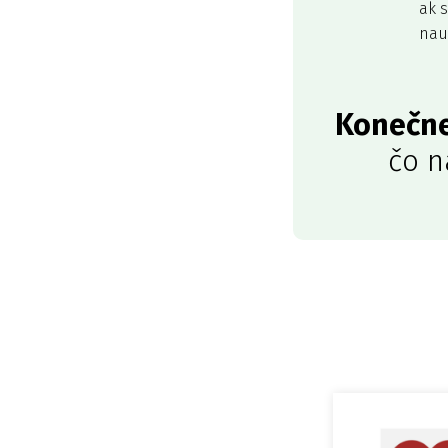
ak s
nau
Konečn
čo n