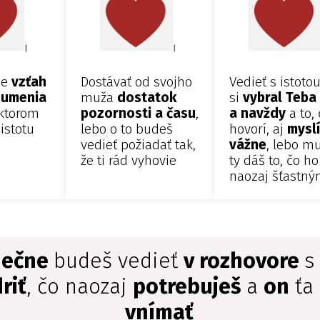
ne
vzťah
Dostávať od svojho
Vedieť s istotou
zumenia
muža
dostatok
si
vybral Teba
 ktorom
pozornosti a času
,
a navždy
a to,
istotu
lebo o to budeš
hovorí, aj
myslí
vedieť požiadať tak,
vážne
, lebo mu
že ti rád vyhovie
ty dáš to, čo ho
naozaj šťastn
nečne
budeš vedieť
v rozhovore
s
riť
, čo naozaj
potrebuješ
a
on
ťa
vnímať