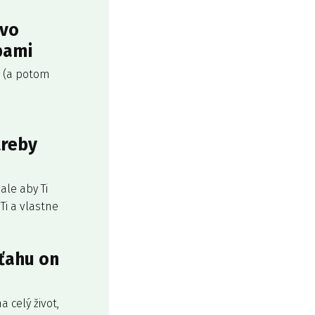
 vo
bami
h (a potom
treby
ale aby Ti
Ti a vlastne
zťahu on
a celý život,