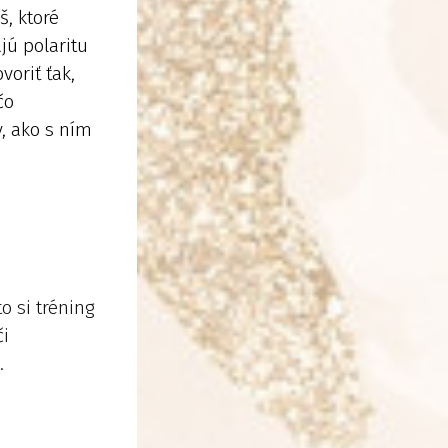
š, ktoré
jú polaritu
voriť ťak,
čo
, ako s ním
o si tréning
či
.