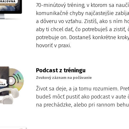
70-minútový tréning, v ktorom sa naučí
komunikačné chyby najčastejšie zabíja
a dôveru vo vzťahu. Zistíš, ako s ním ho
aby ti chcel dať, čo potrebuješ a zistiť, 
potrebuje on. Dostaneš konkrétne kroky
hovoriť v praxi.
Podcast z tréningu
Zvukový záznam na počúvanie
Život sa deje, a ja tomu rozumiem. Pret
budeš môcť pustiť ako podcast v aute 
na prechádzke, alebo pri rannom behu