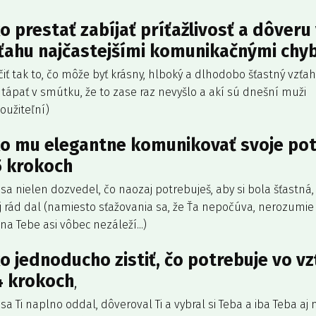
o prestať zabíjať príťažlivosť a dôveru
ťahu najčastejšími komunikačnými chy
čiť tak to, čo môže byť krásny, hlboký a dlhodobo šťastný vzťa
tápať v smútku, že to zase raz nevyšlo a akí sú dnešní muži
oužiteľní)
o mu elegantne komunikovať svoje po
5 krokoch
sa nielen dozvedel, čo naozaj potrebuješ, aby si bola šťastná, 
j rád dal (namiesto sťažovania sa, že Ťa nepočúva, nerozumie 
a Tebe asi vôbec nezáleží...)
o jednoducho zistiť, čo potrebuje vo v
4 krokoch
,
sa Ti naplno oddal, dôveroval Ti a vybral si Teba a iba Teba aj n