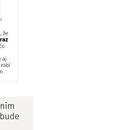
, že
 raz
 čo
 aj
 robí
ým
 ním
 bude