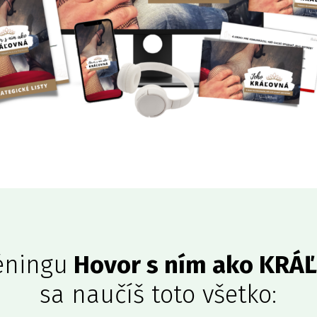
éningu
Hovor s ním ako KRÁ
sa naučíš toto všetko: