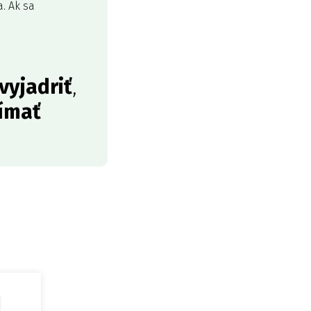
. Ak sa
vyjadriť
,
ímať