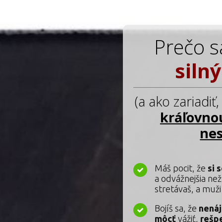
Prečo s
siln
(a ako zariadiť
kráľovno
nes
Máš pocit, že
si 
a odvážnejšia ne
stretávaš, a muž
Bojíš sa, že
nenáj
môcť
vážiť,
rešp