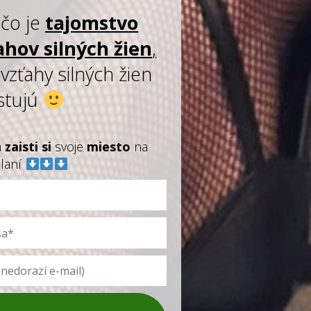
 čo je
tajomstvo
ahov silných žien
,
vzťahy silných žien
stujú
a
zaisti
si
svoje
miesto
na
elaní