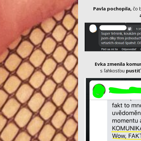
Pavla pochopila,
čo b
Evka zmenila komun
s ľahkosťou
pustiť