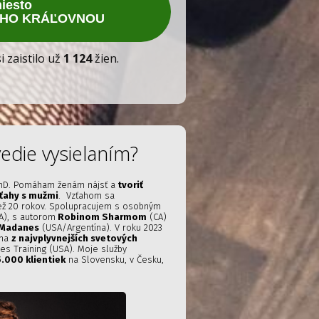
miesto
EHO KRÁĽOVNOU
i zaistilo už
1 124
žien.
vedie vysielaním?
hD. Pomáham ženám nájsť a
tvoriť
ťahy s mužmi
. Vzťahom sa
ež 20 rokov. Spolupracujem s osobným
), s autorom
Robinom Sharmom
(CA)
 Madanes
(USA/Argentína). V roku 2023
dna
z najvplyvnejších svetových
 Training (USA). Moje služby
.000 klientiek
na Slovensku, v Česku,