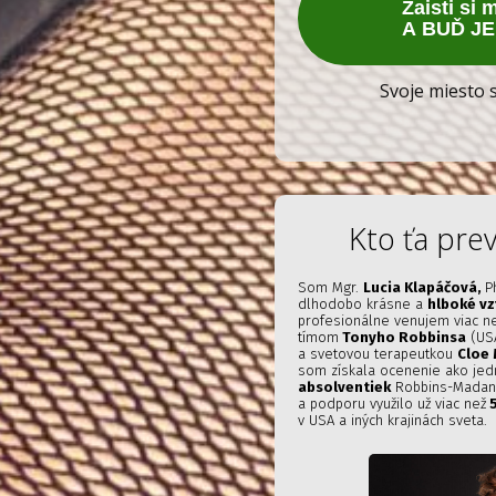
Zaisti si 
A BUĎ J
Svoje miesto s
Kto ťa pre
Som Mgr.
Lucia Klapáčová,
P
dlhodobo krásne a
hlboké vz
profesionálne venujem viac n
tímom
Tonyho Robbinsa
(USA
a svetovou terapeutkou
Cloe
som získala ocenenie ako je
absolventiek
Robbins-Madanes
a podporu využilo už viac než
5
v USA a iných krajinách sveta.