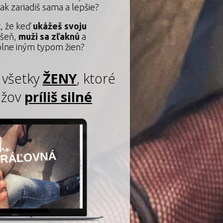
 tak zariadiš sama a lepšie?
t, že keď
ukážeš svoju
vášeň,
muži sa zľaknú
a
plne iným typom žien?
e všetky
ŽENY
, ktoré
užov
príliš silné