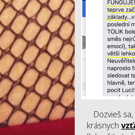
Dozvieš sa,
krásnych
vzť