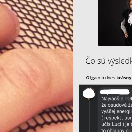
Čo sú výsledk
Oľga
má dnes
krásny