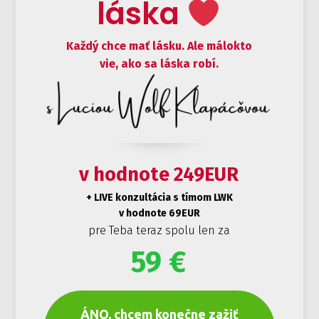
láska
Každý chce mať lásku. Ale málokto
vie, ako sa láska robí.
v hodnote 249EUR
+ LIVE konzultácia s tímom LWK
v hodnote 69EUR
pre Teba teraz spolu len za
59 €
ÁNO, chcem konečne zažiť