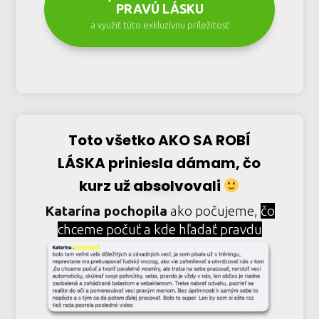
PRAVÚ LÁSKU
a využiť túto exkluzívnu príležitosť
Toto všetko AKO SA ROBÍ
LÁSKA priniesla dámam, čo
kurz už absolvovali
Katarína pochopila
ako počujeme,
čo
chceme počuť a kde hľadať pravdu