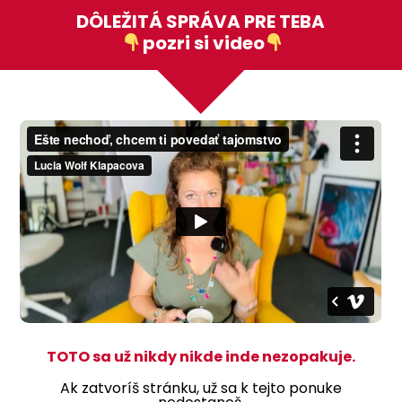
DÔLEŽITÁ SPRÁVA PRE TEBA
pozri si video
TOTO sa už nikdy nikde inde nezopakuje.
Ak zatvoríš stránku, už sa k tejto ponuke