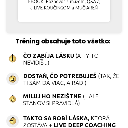
EBOOK, Rozhovor s mužom, Q&A aj
a LIVE KOUČINGOM a MUČIAREŇ
Tréning obsahuje toto všetko:
ČO ZABÍJA LÁSKU
(A TY TO
NEVIDÍŠ...)
DOSTAŇ, ČO POTREBUJEŠ
(TAK, ŽE
TI SÁM DÁ VIAC, A RÁD!)
MILUJ HO NEZIŠTNE
(...ALE
STANOV SI PRAVIDLÁ)
TAKTO SA ROBÍ LÁSKA,
KTORÁ
ZOSTÁVA +
LIVE DEEP COACHING