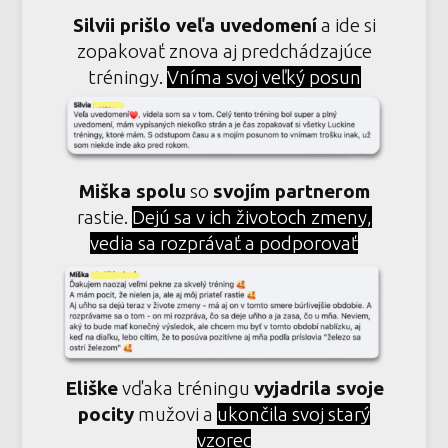
Silvii prišlo veľa uvedomení
a ide si
zopakovať znova aj predchádzajúce
tréningy.
Vníma svoj veľký posun
Miška spolu
so
svojím partnerom
rastie.
Dejú sa v ich životoch zmeny,
vedia sa rozprávať a podporovať
Eliške
vďaka tréningu
vyjadrila svoje
pocity
mužovi a
ukončila svoj starý
vzorec