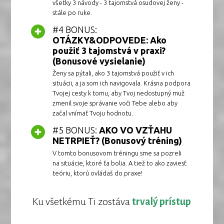
všetky 3 návody - 3 tajomstvá osudovej ženy -
stále po ruke.
#4 BONUS:
OTÁZKY&ODPOVEDE: Ako
použiť 3 tajomstvá v praxi?
(Bonusové vysielanie)
Ženy sa pýtali, ako 3 tajomstvá použiť v ich
situácii, a ja som ich navigovala. Krásna podpora
Tvojej cesty k tomu, aby Tvoj nedostupný muž
zmenil svoje správanie voči Tebe alebo aby
začal vnímať Tvoju hodnotu.
#5 BONUS:
AKO VO VZŤAHU
NETRPIEŤ? (Bonusový tréning)
V tomto bonusovom tréningu sme sa pozreli
na situácie, ktoré ťa bolia. A tiež to ako zaviesť
teóriu, ktorú ovládaš do praxe!
Ku všetkému Ti zostáva
trvalý prístup