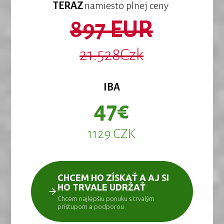
TERAZ
namiesto plnej ceny
897 EUR
21.528Czk
IBA
47€
1129 CZK
CHCEM HO ZÍSKAŤ A AJ SI
HO TRVALE UDRŽAŤ
Chcem najlepšiu ponuku s trvalým
prístupom a podporou