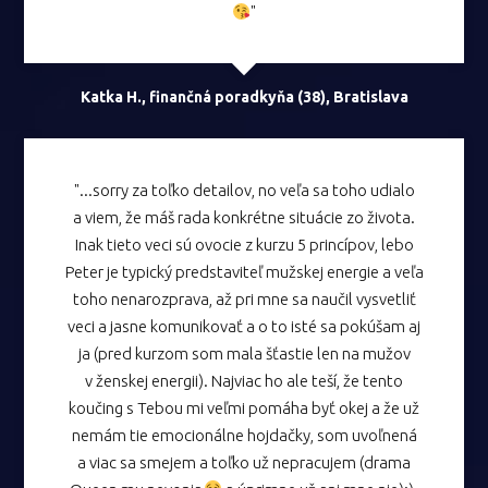
"
Katka H., finančná poradkyňa (38), Bratislava
"...sorry za toľko detailov, no veľa sa toho udialo
a viem, že máš rada konkrétne situácie zo života.
Inak tieto veci sú ovocie z kurzu 5 princípov, lebo
Peter je typický predstaviteľ mužskej energie a veľa
toho nenarozprava, až pri mne sa naučil vysvetliť
veci a jasne komunikovať a o to isté sa pokúšam aj
ja (pred kurzom som mala šťastie len na mužov
v ženskej energii). Najviac ho ale teší, že tento
koučing s Tebou mi veľmi pomáha byť okej a že už
nemám tie emocionálne hojdačky, som uvoľnená
a viac sa smejem a toľko už nepracujem (drama