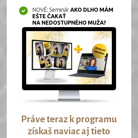
NOVÉ: Seminár
AKO DLHO MÁM
EŠTE ČAKAŤ
NA NEDOSTUPNÉHO MUŽA?
s trvalým prístupom
Práve teraz k programu
získaš naviac aj tieto