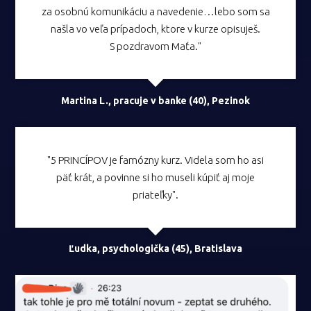
za osobnú komunikáciu a navedenie…lebo som sa
našla vo veľa prípadoch, ktore v kurze opisuješ.
S pozdravom Maťa."
Martina L., pracuje v banke (40), Pezinok
"5 PRINCÍPOV je famózny kurz. Videla som ho asi
päť krát, a povinne si ho museli kúpiť aj moje
priateľky".
Ľudka, psychologička (45), Bratislava