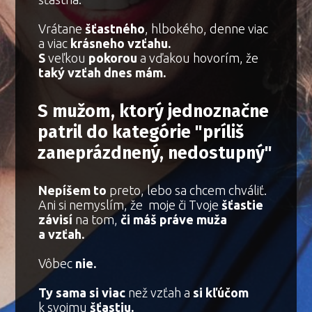
Vrátane
šťastného
, hlbokého, denne viac
a viac
krásneho vzťahu.
S
veľkou
pokorou
a vďakou hovorím, že
taký vzťah dnes mám.
S mužom, ktorý jednoznačne
patril do kategórie "príliš
zaneprázdnený, nedostupný"
Nepíšem to
preto, lebo sa chcem chváliť.
Ani si nemyslím, že moje či Tvoje
šťastie
závisí
na tom,
či máš práve muža
a vzťah.
Vôbec
nie.
Ty sama
si viac
než vzťah a
si kľúčom
k svojmu
šťastiu.