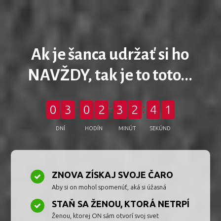
Ak je šanca udržať si ho
NAVŽDY, tak je to toto...
0
3
0
2
3
2
3
9
DNÍ
HODÍN
MINÚT
SEKÚND
ZNOVA ZÍSKAJ SVOJE ČARO
Aby si on mohol spomenúť, aká si úžasná
STAŇ SA ŽENOU, KTORÁ NETRPÍ
Ženou, ktorej ON sám otvorí svoj svet