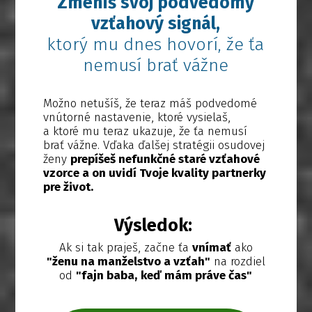
Zmeníš svoj podvedomý
vzťahový signál,
ktorý mu dnes hovorí, že ťa
nemusí brať vážne
Možno netušíš, že teraz máš podvedomé
vnútorné nastavenie, ktoré vysielaš,
a ktoré mu teraz ukazuje, že ťa nemusí
brať vážne. Vďaka ďalšej stratégii osudovej
ženy
prepíšeš nefunkčné staré vzťahové
vzorce a on uvidí Tvoje kvality partnerky
pre život.
Výsledok:
Ak si tak praješ, začne ťa
vnímať
ako
"ženu na manželstvo a vzťah"
na rozdiel
od
"fajn baba,
keď mám práve čas"