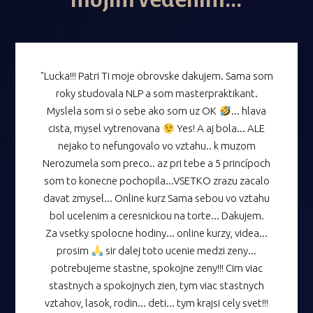
"Lucka!!! Patri Ti moje obrovske dakujem. Sama som
roky studovala NLP a som masterpraktikant.
Myslela som si o sebe ako som uz OK
... hlava
cista, mysel vytrenovana
Yes! A aj bola... ALE
nejako to nefungovalo vo vztahu.. k muzom
Nerozumela som preco.. az pri tebe a 5 princípoch
som to konecne pochopila...VSETKO zrazu zacalo
davat zmysel... Online kurz Sama sebou vo vztahu
bol ucelenim a ceresnickou na torte... Dakujem.
Za vsetky spolocne hodiny... online kurzy, videa...
prosim
sir dalej toto ucenie medzi zeny...
potrebujeme stastne, spokojne zeny!!! Cim viac
stastnych a spokojnych zien, tym viac stastnych
vztahov, lasok, rodin... deti... tym krajsi cely svet!!!