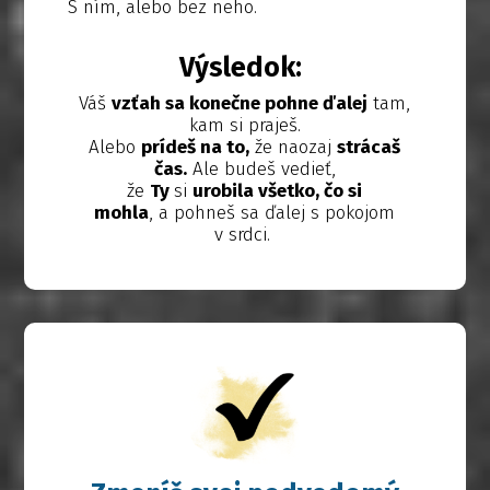
S ním, alebo bez neho.
Výsledok:
Váš
vzťah sa konečne pohne ďalej
tam,
kam si praješ.
Alebo
prídeš na to,
že naozaj
strácaš
čas.
Ale budeš vedieť,
že
Ty
si
urobila všetko, čo si
mohla
, a pohneš sa ďalej s pokojom
v srdci.