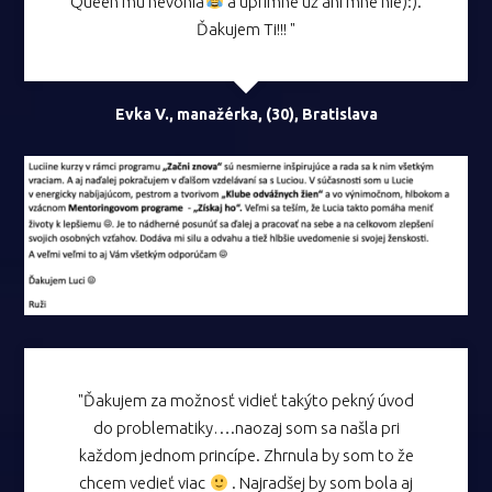
Queen mu nevonia
a úprimne už ani mne nie):).
Ďakujem Ti!!! "
Evka V., manažérka, (30), Bratislava
"Ďakujem za možnosť vidieť takýto pekný úvod
do problematiky….naozaj som sa našla pri
každom jednom princípe. Zhrnula by som to že
chcem vedieť viac
. Najradšej by som bola aj