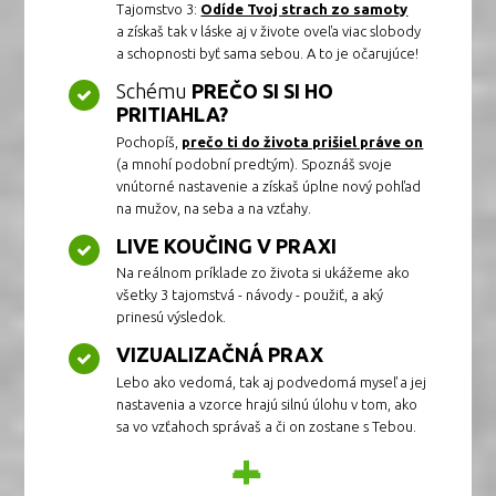
Tajomstvo 3:
Odíde Tvoj strach zo samoty
a získaš tak v láske aj v živote oveľa viac slobody
a schopnosti byť sama sebou. A to je očarujúce!
Schému
PREČO SI SI HO
PRITIAHLA?
Pochopíš,
prečo ti do života prišiel práve on
(a mnohí podobní predtým). Spoznáš svoje
vnútorné nastavenie a získaš úplne nový pohľad
na mužov, na seba a na vzťahy.
LIVE KOUČING V PRAXI
Na reálnom príklade zo života si ukážeme ako
všetky 3 tajomstvá - návody - použiť, a aký
prinesú výsledok.
VIZUALIZAČNÁ PRAX
Lebo ako vedomá, tak aj podvedomá myseľ a jej
nastavenia a vzorce hrajú silnú úlohu v tom, ako
sa vo vzťahoch správaš a či on zostane s Tebou.
+