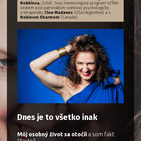
Robbinsa,
(USA). Svoj mentoringový program VZŤAH
vediem pod patronátom svetovej psychologičky
a terapeutky
Cloe Madanes
(USA/Argentína) a s
Robinom Sharmom
(Canada)
Dnes je to všetko inak
Môj osobný život sa otočil
a som fakt
šťastná.