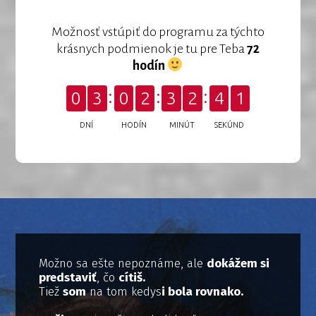
Možnosť vstúpiť do programu za týchto
krásnych podmienok je tu pre Teba
72
hodín
0
3
0
2
3
2
3
9
DNÍ
HODÍN
MINÚT
SEKÚND
Možno sa ešte nepoznáme, ale
dokážem si
predstaviť
, čo
cítiš.
Tiež
som
na tom kedys
i bola rovnako.