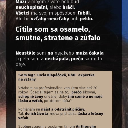
Muži
v mojom živote boli buď
neuchopiteľní,
alebo
hráči.
Všetci
ma svojím spôsobom
ľúbili.
Ale tie
vzťahy-nevzťahy
boli
peklo.
Cítila som sa osamelo,
smutne, stratene a zúfalo
Neustále
som
na
nejakého
muža čakala
.
Trpela som a
nechápala, prečo
sa mi to
deje.
Som Mgr. Lucia Klapáčová, PhD. expertka
na vzťahy
Vzťahom sa profesionálne venujem viac než 20
rokov. Špecializujem sa na to,
prečo
šikovné,
schopné ženy
dnešnej doby
žijú samé a nemajú
lásku a vzťah,
po ktorom túžia?
Pomáham im
nájsť a odstrániť príčiny.
Tak
do ich života
znova prichádza
láska a krásny
vzťah.
Spolupracujem s osobným tímom
Anthonyho