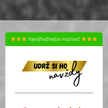
Najvýhodnejšia možnosť