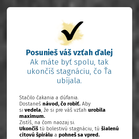
Posunieš váš vzťah ďalej
Ak máte byť spolu, tak
ukončíš stagnáciu, čo Ťa
ubíjala.
Stačilo čakania a dúfania.
Dostaneš
návod, čo robiť.
Aby
si
vedela
, že si pre váš vzťah
urobila
maximum.
Zistíš, na čom naozaj si.
Ukončíš
tú bolestivú stagnáciu, tú
šialenú
citovú špirálu
a
pohneš sa vpred.