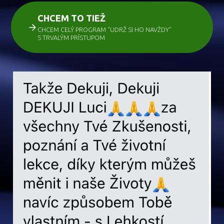
CHCEM TO TIEŽ
CHCEM CELÝ PROGRAM "UDRŽ SI HO NAVŽDY"
S TRVALÝM PRÍSTUPOM