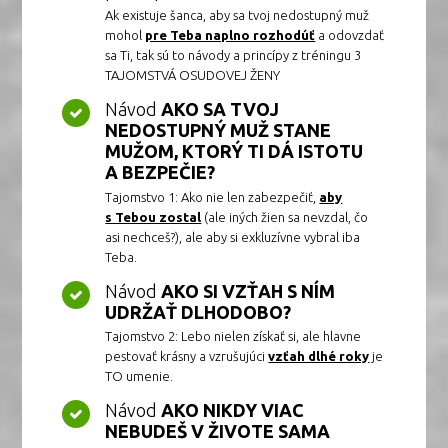
Ak existuje šanca, aby sa tvoj nedostupný muž
mohol
pre Teba naplno rozhodúť
a odovzdať
sa Ti, tak sú to návody a princípy z tréningu 3
TAJOMSTVÁ OSUDOVEJ ŽENY
Návod
AKO SA TVOJ
NEDOSTUPNÝ MUŽ STANE
MUŽOM, KTORÝ TI DÁ ISTOTU
A BEZPEČIE?
Tajomstvo 1: Ako nie len zabezpečiť,
aby
s Tebou zostal
(ale iných žien sa nevzdal, čo
asi nechceš?), ale aby si exkluzívne vybral iba
Teba.
Návod
AKO SI VZŤAH S NÍM
UDRŽAŤ DLHODOBO?
Tajomstvo 2: Lebo nielen získať si, ale hlavne
pestovať krásny a vzrušujúci
vzťah dlhé roky
je
TO umenie.
Návod
AKO NIKDY VIAC
NEBUDEŠ V ŽIVOTE SAMA