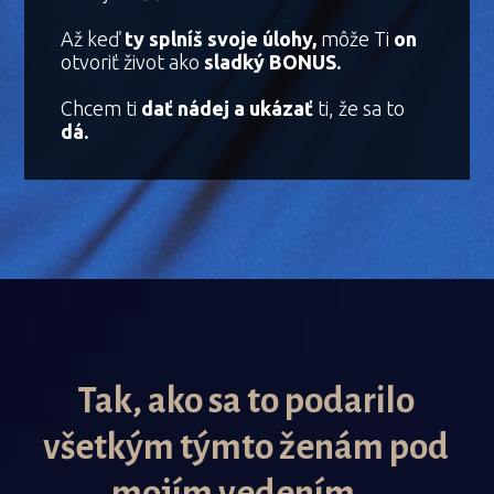
Až keď
ty splníš svoje úlohy,
môže Ti
on
otvoriť život ako
sladký BONUS.
Chcem ti
dať nádej a ukázať
ti, že sa to
dá.
Tak, ako sa to podarilo
všetkým týmto ženám pod
mojím vedením...