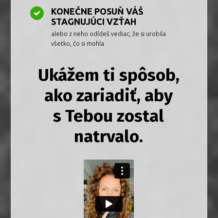
KONEČNE POSUŇ VÁŠ
STAGNUJÚCI VZŤAH
alebo z neho odídeš vediac, že si urobila
všetko, čo si mohla
Ukážem ti spôsob,
ako zariadiť, aby
s Tebou zostal
natrvalo.