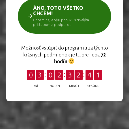
ÁNO, TOTO VŠETKO
CHCEM!
Chcem najlepšiu ponuku s trvalým
prístupom a podporou
Možnosť vstúpiť do programu za týchto
krásnych podmienok je tu pre Teba
72
hodín
0
3
0
2
3
2
3
9
DNÍ
HODÍN
MINÚT
SEKÚND