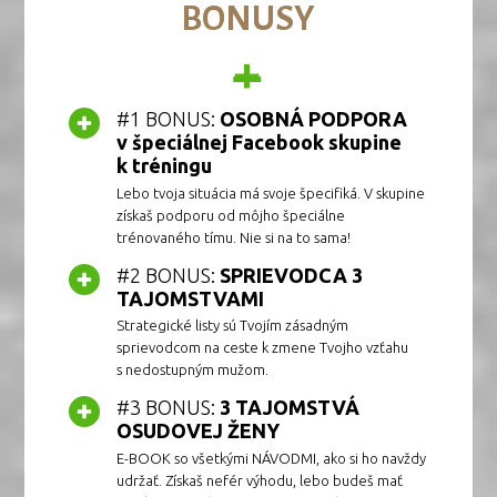
BONUSY
+
#1 BONUS:
OSOBNÁ PODPORA
v špeciálnej Facebook skupine
k tréningu
Lebo tvoja situácia má svoje špecifiká. V skupine
získaš podporu od môjho špeciálne
trénovaného tímu. Nie si na to sama!
#2 BONUS:
SPRIEVODCA 3
TAJOMSTVAMI
Strategické listy sú Tvojím zásadným
sprievodcom na ceste k zmene Tvojho vzťahu
s nedostupným mužom.
#3 BONUS:
3 TAJOMSTVÁ
OSUDOVEJ ŽENY
E-BOOK so všetkými NÁVODMI, ako si ho navždy
udržať. Získaš nefér výhodu, lebo budeš mať