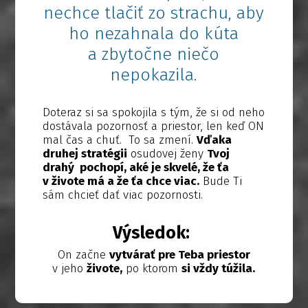
nechce tlačiť zo strachu, aby
ho nezahnala do kúta
a zbytočne niečo
nepokazila.
Doteraz si sa spokojila s tým, že si od neho
dostávala pozornosť a priestor, len keď ON
mal čas a chuť. To sa zmení.
Vďaka
druhej stratégii
osudovej ženy
Tvoj
drahý pochopí, aké je skvelé, že ťa
v živote má a že ťa chce viac.
Bude Ti
sám chcieť dať viac pozornosti.
Výsledok:
On začne
vytvárať pre Teba priestor
v jeho
živote,
po ktorom
si vždy túžila.