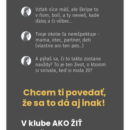
Vzťah síce máš, ale škrípe to
v ňom, bolí, a ty nevieš, kade
ďalej a či vôbec...
Tvoje okolie ťa nerešpektuje -
mama, otec, partner, deti
(vlastne ani ten pes...)
A pýtaš sa, či to takto zostane
navždy? To je ten život, o ktorom
si snívala, keď si mala 20?
Chcem ti povedať,
že sa to dá aj inak!
V klube AKO ŽIŤ