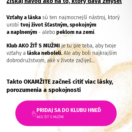
Získaj návod ako na to, ktorý dáva zmysel
Vzťahy a láska
sú ten najmocnejší nástroj, ktorý
urobí
tvoj život šťastným, spokojným
a naplneným
- alebo
peklom na zemi
.
Klub AKO ŽIŤ S MUŽMI
je tu pre teba, aby tvoje
vzťahy a
láska neboleli.
Ale aby boli najkrajším
dobrodružstvom, aké v živote zažiješ...
Takto OKAMŽITE začneš cítiť viac lásky,
porozumenia a spokojnosti
PRIDAJ SA DO KLUBU HNEĎ
AKO ŽIT S MUŽMI