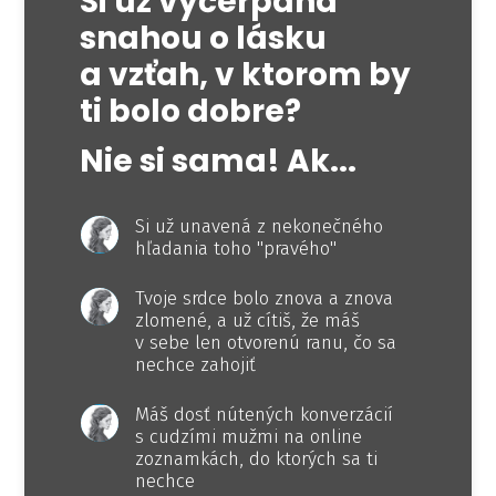
Si už vyčerpaná
snahou o lásku
a vzťah, v ktorom by
ti bolo dobre?
Nie si sama! Ak...
Si už unavená z nekonečného
hľadania toho "pravého"
Tvoje srdce bolo znova a znova
zlomené, a už cítiš, že máš
v sebe len otvorenú ranu, čo sa
nechce zahojiť
Máš dosť nútených konverzácií
s cudzími mužmi na online
zoznamkách, do ktorých sa ti
nechce