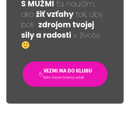
S MUŽMI
ťa naučím,
ako
žiť vzťahy
tak, aby
boli
zdrojom tvojej
sily a radosti
v živote
VEZMI MA DO KLUBU
lebo chcem krásny vzťah