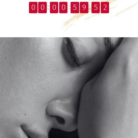
0
0
0
0
5
9
5
1
DNÍ
HODÍN
MINÚT
SEKÚND