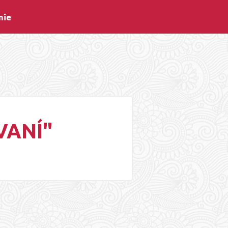
nie
VANÍ"