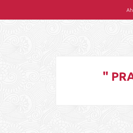
Aho
" PR