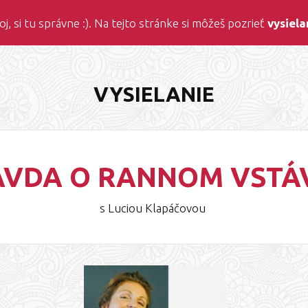
j, si tu správne :). Na tejto stránke si môžeš pozrieť
vysiela
VYSIELANIE
AVDA O RANNOM VSTÁ
s Luciou Klapáčovou