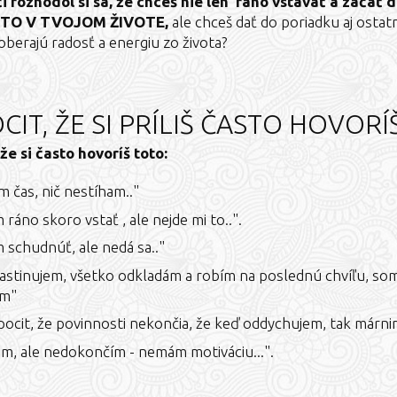
i rozhodol si sa, že chceš nie len ráno vstávať a začať
STO V TVOJOM ŽIVOTE,
ale chceš dať do poriadku aj ostatn
oberajú radosť a energiu zo života?
CIT, ŽE SI PRÍLIŠ ČASTO HOVORÍ
že si často hovoríš toto:
 čas, nič nestíham.."
ráno skoro vstať , ale nejde mi to..".
 schudnúť, ale nedá sa.."
astinujem, všetko odkladám a robím na poslednú chvíľu, so
om"
ocit, že povinnosti nekončia, že keď oddychujem, tak márnim
m, ale nedokončím - nemám motiváciu...".