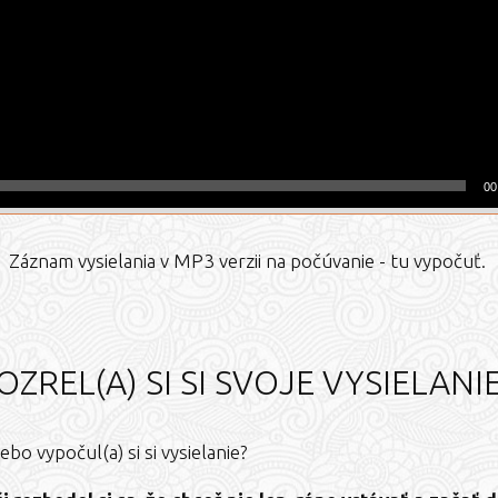
00
Záznam vysielania v MP3 verzii na počúvanie - tu vypočuť.
OZREL(A) SI SI SVOJE VYSIELANI
ebo vypočul(a) si si vysielanie?