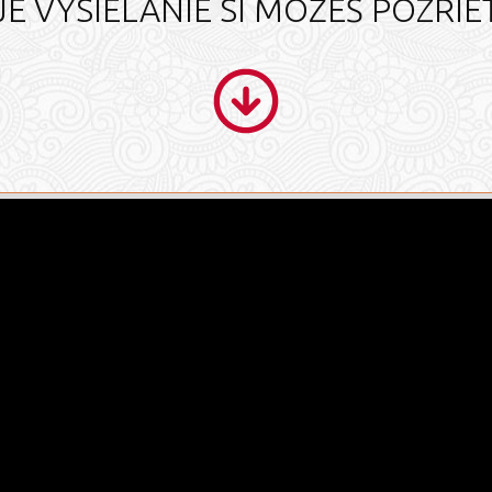
E VYSIELANIE SI MÔŽEŠ POZRIE