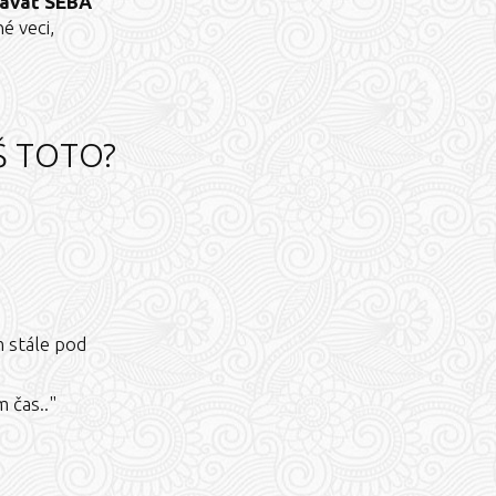
 dávať SEBA
é veci,
Š TOTO?
m stále pod
 čas.."