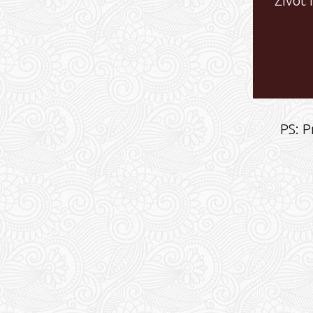
Život
PS: P