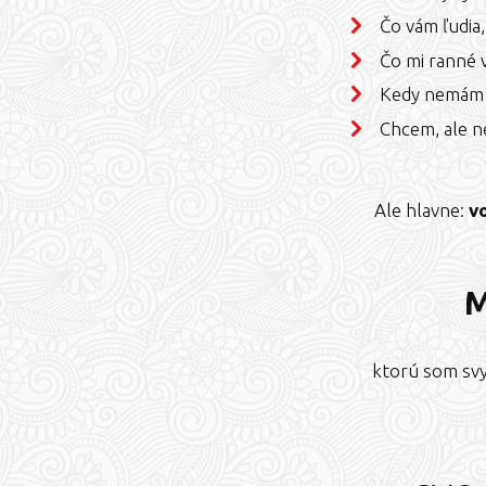
Čo vám ľudia,
Čo mi ranné 
Kedy nemám 
Chcem, ale ne
Ale hlavne:
v
M
ktorú som svyv