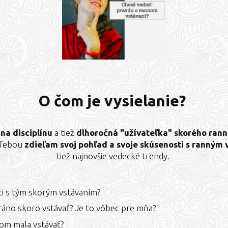
O čom je vysielanie?
na disciplínu
a tiež
dlhoročná "užívateľka" skorého rann
s Tebou
zdieľam svoj pohľad a svoje skúsenosti s ranným
tiež najnovšie vedecké trendy.
ci s tým skorým vstávaním?
áno skoro vstávať? Je to vôbec pre mňa?
som mala vstávať?