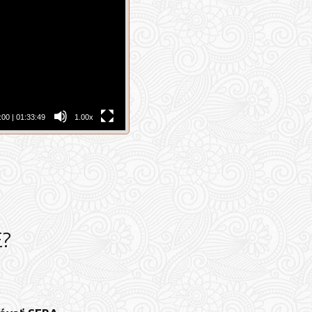
:00
|
01:33:49
1.00x
E?