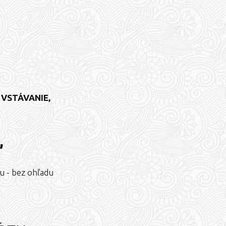
É VSTÁVANIE,
,
ou - bez ohľadu