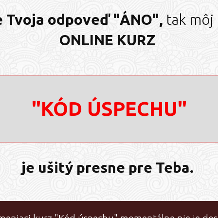
e Tvoja odpoveď "ÁNO",
tak môj
ONLINE KURZ
"KÓD ÚSPECHU"
je ušitý presne pre Teba.