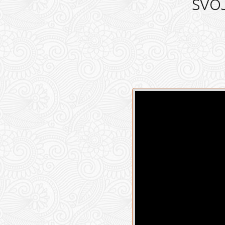
SVOJ
Video
prehrávač