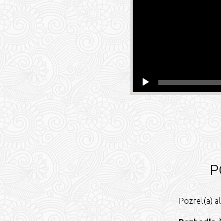
P
Pozrel(a) al