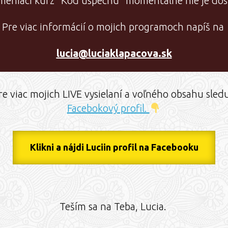
 meniaci kurz "Kód úspechu" momentálne nie je dos
Pre viac informácií o mojich programoch napíš na
lucia@luciaklapacova.s
k
re viac mojich LIVE vysielaní a voľného obsahu sled
Facebokový profil.
Klikni a nájdi Luciin profil na Facebooku
Teším sa na Teba, Lucia.