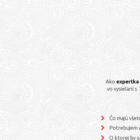
Ako
expertka 
vo vysielaní 
Čo majú všet
Potrebujem r
O ktorej by 