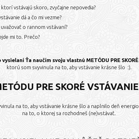
 ktorí vstávajú skoro, zvyčajne nepovedia?
vstávanie dá a čo mi vezme?
uvažovať o rannom vstávaní?
jde mi to. Prečo?
o vysielaní Ťa naučím svoju vlastnú METÓDU PRE SKOR
ktorú som svyvinula na to, aby vstávanie krásne šlo :).
ETÓDU PRE SKORÉ VSTÁVANIE
inula na to, aby vstávanie krásne šlo a naplnilo deň energi
na to, o ktorej sa rozhodneš (ne)vstávať.