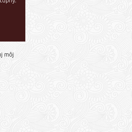
tupný.
uj môj