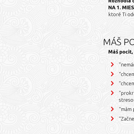
Rozhodla č
NA 1. MIE
ktoré Ti od
MÁŠ PO
Máš pocit, 
"nemám
"chcem 
"chcem
"prokr
stres
"mám p
"Začne