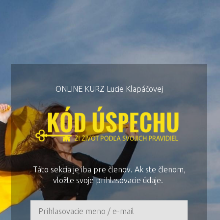
ONLINE KURZ Lucie Klapáčovej
Táto sekcia je iba pre členov. Ak ste členom,
vložte svoje prihlasovacie údaje.