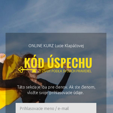
ONLINE KURZ Lucie Klapáčovej
Táto sekcia je iba pre členov. Ak ste členom,
vložte svoje prihlasovacie údaje.