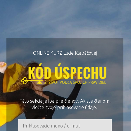
ONLINE KURZ Lucie Klapáčovej
Táto sekcia je iba pre členov. Ak ste členom,
vložte svoje prihlasovacie údaje.