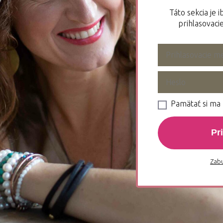
Táto sekcia je 
prihlasovacie
Pamätať si ma
Pr
Zabu