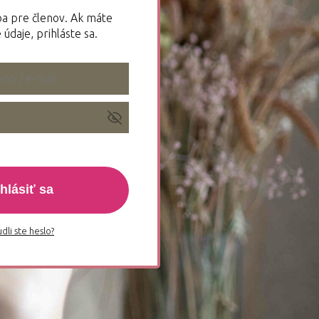
iba pre členov. Ak máte
 údaje, prihláste sa.
ihlásiť sa
dli ste heslo?