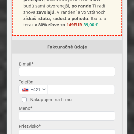
budú sami otvorenejší,
po rande
Ti radi
znova
zavolajú.
V randení a vo vzťahoch
získaš istotu, radosť a pohodu
. Iba tu a
teraz
v 80% zľave za
149EUR
39,00
€
Fakturačné údaje
E-mail*
Telefón
+421
Nakupujem na firmu
Meno*
Priezvisko*