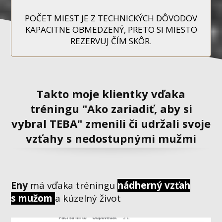
POČET MIEST JE Z TECHNICKÝCH DÔVODOV
KAPACITNE OBMEDZENÝ, PRETO SI MIESTO
REZERVUJ ČÍM SKÔR.
Takto moje klientky vďaka
tréningu "Ako zariadiť, aby si
vybral TEBA" zmenili či udržali svoje
vzťahy s nedostupnými mužmi
Eny
má vďaka tréningu
nádherný vzťah
s mužom
a kúzelný život