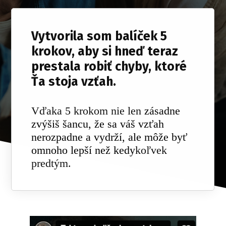
Vytvorila som
balíček 5
krokov
, aby si hneď teraz
prestala robiť chyby, ktoré
Ťa stoja vzťah.
Vďaka 5 krokom nie len
zásadne
zvýšiš šancu, že sa váš vzťah
nerozpadne a vydrží, ale môže byť
omnoho lepší než kedy
koľvek
predtým.