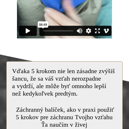
Vďaka 5 krokom nie len
zásadne zvýšiš
šancu, že sa váš vzťah nerozpadne
a vydrží, ale môže byť omnoho lepší
než kedy
koľvek predtým.
Záchranný balíček, ako v praxi použiť
5 krokov pre záchranu Tvojho vzťahu
Ťa naučím v živej