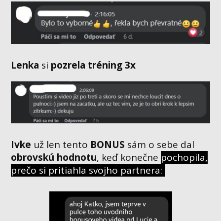
Lenka
si
pozrela tréning
3x
Ivke
už len tento
BONUS
sám o sebe dal
obrovskú hodnotu
, keď konečne
pochopila,
prečo si pritiahla svojho partnera: