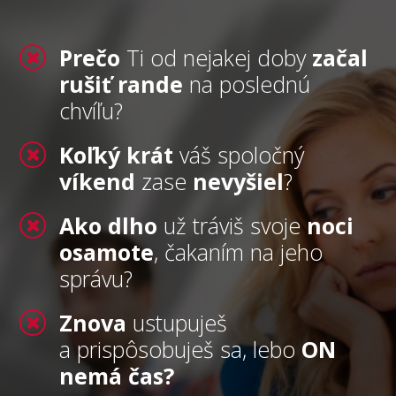
Prečo
Ti od nejakej doby
začal
rušiť rande
na poslednú
chvíľu?
Koľký krát
váš spoločný
víkend
zase
nevyšiel
?
Ako dlho
už tráviš svoje
noci
osamote
, čakaním na jeho
správu?
Znova
ustupuješ
a prispôsobuješ sa, lebo
ON
nemá čas?