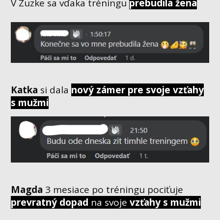
V Zuzke sa vďaka tréningu
prebudila žena
Katka
si dala
nový zámer pre svoje vzťahy
s mužmi
Magda
3 mesiace po tréningu pociťuje
prevratný dopad
na svoje
vzťahy s mužmi