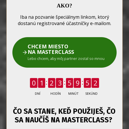
AKO?
Iba na pozvanie špeciálnym linkom, ktorý
dostanú registrované účastníčky e-mailom.
CHCEM MIESTO
NA MASTERCLASS
Lebo chcem, aby môj partner zostal so mnou
0
1
2
3
5
9
5
1
DNÍ
HODÍN
MINÚT
SEKÚND
ČO SA STANE, KEĎ POUŽIJEŠ, ČO
SA NAUČÍŠ NA MASTERCLASS?