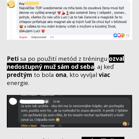
Peti
sa po použití metód z tréningu
ozval
nedostupný muž sám od seba
, aj keď
predtým
to bola
ona
, kto vyvíjal
viac
energie.