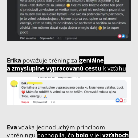
Erika
považuje tréning za
geniálne
a zmysluplne vypracovanú cestu
k vzťahu
Eva
vďaka jednoduchým princípom
v tréningu
pochopila, čo
bolo
v jej
vzťahoch