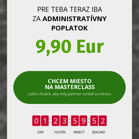
PRE TEBA TERAZ IBA
ZA
ADMINISTRATÍVNY
POPLATOK
9,90 Eur
CHCEM MIESTO
NA MASTERCLASS
Lebo chcem, aby môj partner zostal so mnou
0
1
2
3
5
9
5
1
DNÍ
HODÍN
MINÚT
SEKÚND