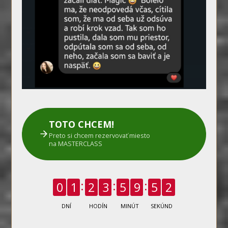
TOTO CHCEM!
Preto si chcem rezervovať miesto
na MASTERCLASS
0
1
2
3
5
9
5
1
DNÍ
HODÍN
MINÚT
SEKÚND