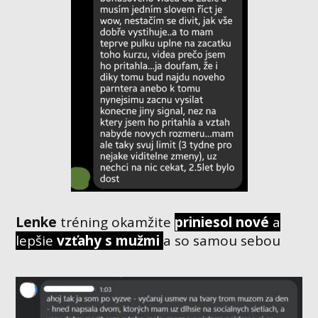
Lenke
tréning okamžite
priniesol nové
a
lepšie
vzťahy s mužmi
a so samou sebou