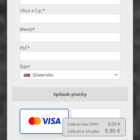
Ulica a č.p.*
Mesto*
PSČ*
Štát*
Slovensko
Spôsob platby
Bankový prevod
8,05 €
Celkom bez DPH:
9,90 €
Celkom k úhrade: