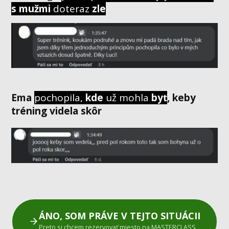
s mužmi
doteraz
zle
Ema
pochopila,
kde
už mohla
byť
,
keby
tréning videla
skôr
ÁNO, SOM PRÁVE V TEJTO SITUÁCII
Preto si chcem rezervovať miesto na MASTERCLASS