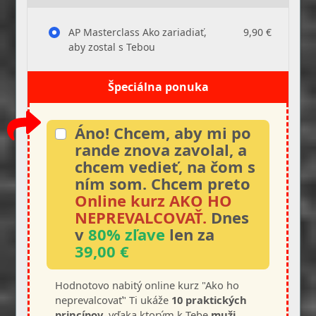
AP Masterclass Ako zariadiať,
9,90 €
aby zostal s Tebou
Špeciálna ponuka
Áno! Chcem, aby mi po
rande znova zavolal, a
chcem vedieť, na čom s
ním som. Chcem preto
Online kurz AKO HO
NEPREVALCOVAŤ.
Dnes
v
80% zľave
len za
39,00
€
Hodnotovo nabitý online kurz "Ako ho
neprevalcovať" Ti ukáže
10 praktických
princípov
, vďaka ktorým k Tebe
muži