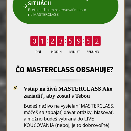
SITUÁCII
Preto si chcem rezervovať miesto
na MASTERCLASS
0
1
2
3
5
9
5
1
DNÍ
HODÍN
MINÚT
SEKÚND
ČO MASTERCLASS OBSAHUJE?
Vstup na živú MASTERCLASS Ako
zariadiť, aby zostal s Tebou
Budeš naživo na vysielaní MASTERCLASS,
môžeš sa zapájať, dávať otázky, hlasovať,
a možno budeš vybraná do LIVE
KOUČOVANIA (neboj, je to dobrovoľné)