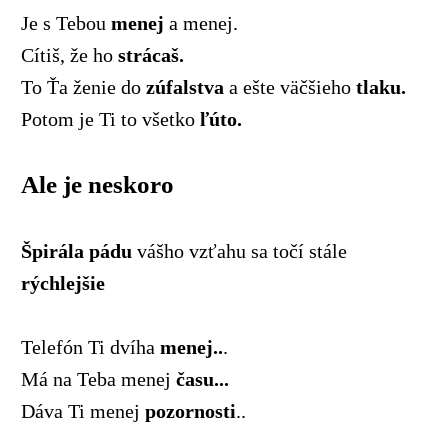
Je s Tebou
menej
a menej.
Cítiš, že ho
strácaš.
To Ťa ženie do
zúfalstva
a ešte väčšieho
tlaku.
Potom je Ti to všetko
ľúto.
Ale je neskoro
Špirála pádu
vášho vzťahu sa točí stále
rýchlejšie
Telefón Ti dvíha
menej..
.
Má na Teba menej
času...
Dáva Ti menej
pozornosti
..