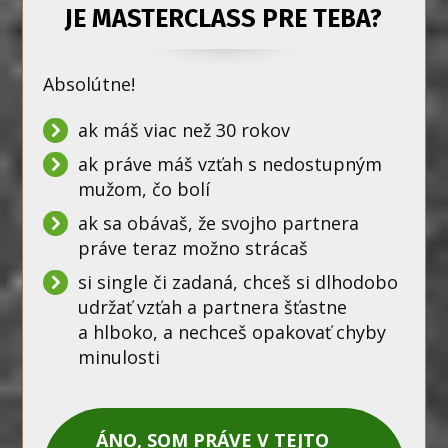
JE MASTERCLASS PRE TEBA?
Absolútne!
ak máš viac než 30 rokov
ak práve máš vzťah s nedostupným
mužom, čo bolí
ak sa obávaš, že svojho partnera
práve teraz možno strácaš
si single či zadaná, chceš si dlhodobo
udržať vzťah a partnera šťastne
a hlboko, a nechceš opakovať chyby
minulosti
ÁNO, SOM PRÁVE V TEJTO