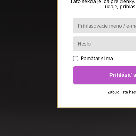
Táto sekcia je iba pre členky
údaje, prihlás
Pamätať si ma
Prihlásiť 
Zabudli ste hes