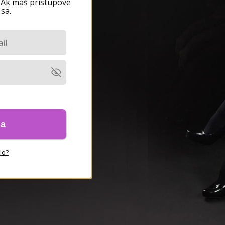
. Ak máš prístupové
 sa.
sa
lo?