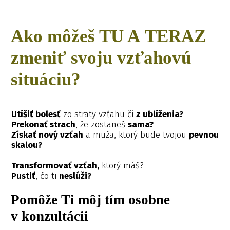
Ako môžeš TU A TERAZ
zmeniť svoju vzťahovú
situáciu?
Utíšiť bolesť
zo straty vzťahu či
z ublíženia?
Prekonať strach
, že zostaneš
sama?
Získať nový vzťah
a muža, ktorý bude tvojou
pevnou
skalou?
Transformovať vzťah,
ktorý máš?
Pustiť
, čo ti
neslúži?
Pomôže Ti môj tím osobne
v konzultácii