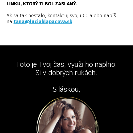
LINKU, KTORÝ TI BOL ZASLANÝ.
Ak sa tak nestalo, kontaktuj svoju CC alebo napíš
na
tana@luciaklapacova.sk
Toto je Tvoj čas, využi ho naplno.
Si v dobrých rukách.
S láskou,