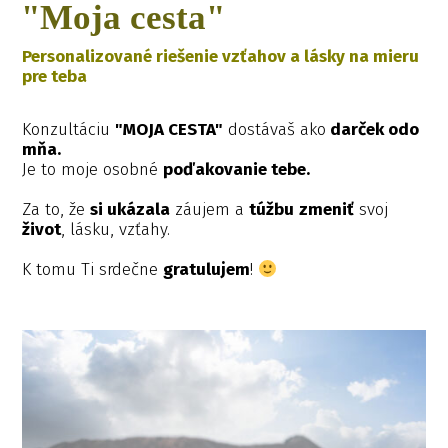
"Moja cesta"
Personalizované riešenie vzťahov a lásky na mieru
pre teba
Konzultáciu
"MOJA CESTA"
dostávaš ako
darček odo
mňa.
Je to moje osobné
poďakovanie tebe.
Za to, že
si
ukázala
záujem a
túžbu
zmeniť
svoj
život
, lásku, vzťahy.
K tomu Ti srdečne
gratulujem
!