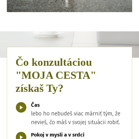
Čo konzultáciou
"MOJA CESTA"
získaš Ty?
Čas
lebo ho nebudeš viac márniť tým, že
nevieš, čo máš v svojej situácii robiť.
Pokoj v mysli a v srdci