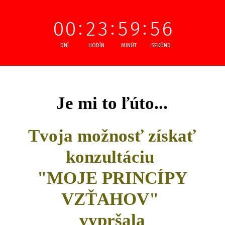
0
0
2
3
5
9
5
6
DNÍ
HODÍN
MINÚT
SEKÚND
Je mi to ľúto...
Tvoja možnosť získať
konzultáciu
"MOJE PRINCÍPY
VZŤAHOV"
vypršala