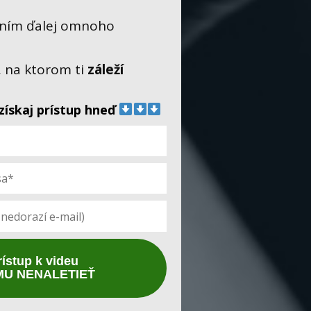
ním ďalej omnoho
, na ktorom ti
záleží
získaj prístup
hneď
rístup k videu
MU NENALETIEŤ