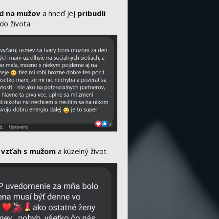
ad na mužov
a hneď jej
pribudli
do života
 vzťah s mužom
a kúzelný život