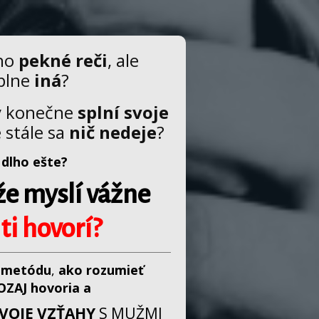
ho
pekné reči
, ale
plne
iná
?
y konečne
splní svoje
e stále sa
nič nedeje
?
 dlho ešte?
že myslí vážne
 ti hovorí?
metódu
,
ako rozumieť
OZAJ hovoria a
VOJE VZŤAHY
S MUŽMI