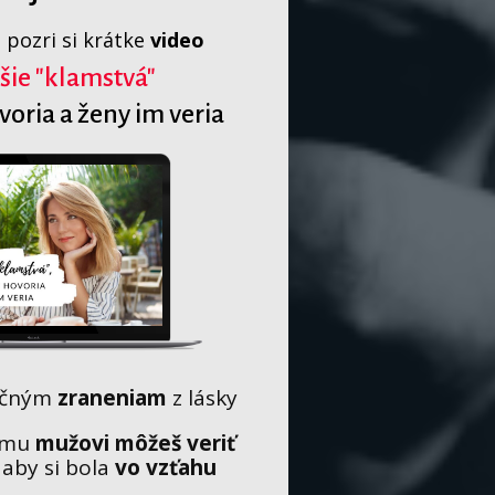
, pozri si krátke
video
šie "klamstvá"
oria a ženy im veria
očným
zraneniam
z lásky
rému
mužovi môžeš veriť
 aby si bola
vo vzťahu