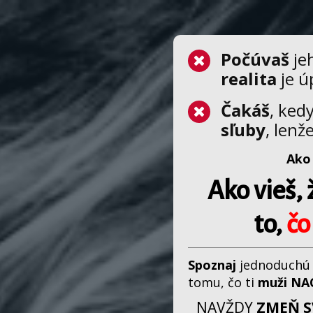
Počúvaš
je
realita
je ú
Čakáš
, ked
sľuby
, lenž
Ako
Ako vieš, 
to,
čo
Spoznaj
jednoduchú
tomu, čo ti
muži NA
NAVŽDY
ZMEŇ S