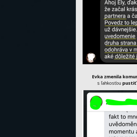
Evka zmenila komun
s ľahkosťou
pustiť