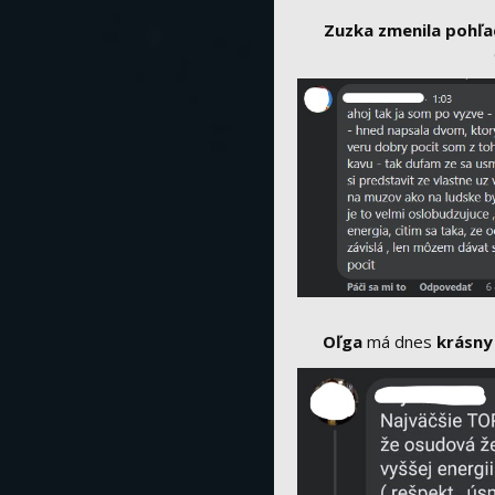
Zuzka
zmenila pohľ
Oľga
má dnes
krásny