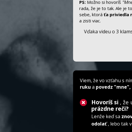
PS:
Možno si hovoríš
"Mne
rada, že je to tak. Ale je
sebe, ktorá
ťa priviedla 
a zisti viac.
Vďaka videu o 3 klams
Viem, že vo vzťahu s n
ruku
a
povedz "mne",
Hovoríš si
, že
prázdne reči?
Lenže keď sa
zno
odolať
, lebo tak v