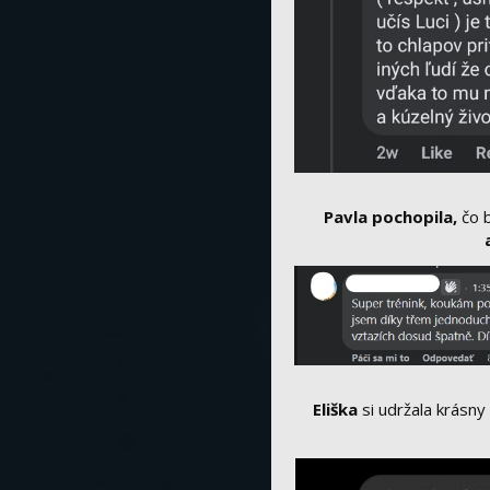
Pavla pochopila,
čo b
Eliška
si udržala krásn