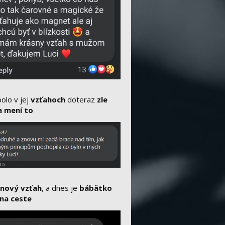
olo v jej
vzťahoch
doteraz
zle
a mení to
y
nový vzťah
, a dnes je
bábätko
na ceste