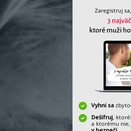
Zaregistruj sa
3 najväč
ktoré muži hov
Vyhni sa
zbyt
Dešifruj
, kto
a ktorému nie,
v bezpečí