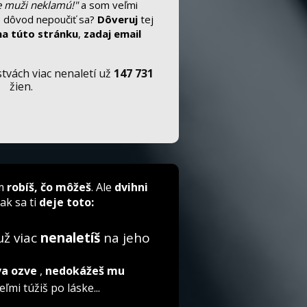
 muži neklamú!"
a som veľmi
 to dôvod nepoučiť sa?
Dôveruj
tej
na túto stránku
,
zadaj email
tvách viac nenaletí už
147 731
žien.
ím
robíš, čo môžeš
. Ale
dvihni
ak sa ti
deje toto:
 už viac
nenaletíš
na jeho
va ozve
,
nedokážeš mu
eľmi túžiš po láske...