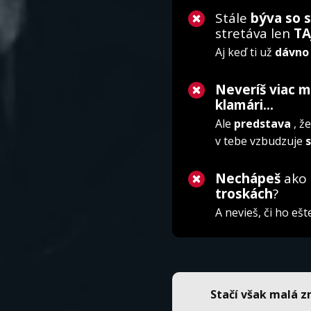
Stále
býva so 
stretáva len
TA
Aj keď ti už
dávno 
Neveríš viac
klamári...
Ale
predstava
, ž
v tebe vzbudzuje
Nechápeš
ako
troskách
?
A nevieš, či ho e
Stačí však malá z