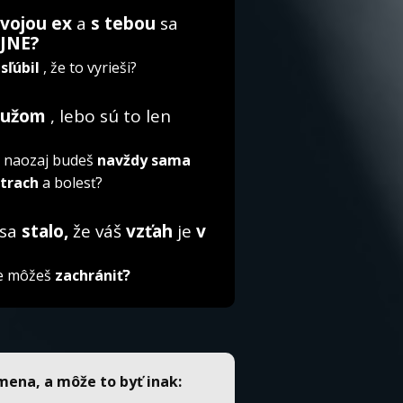
svojou ex
a
s tebou
sa
JNE?
sľúbil
, že to vyrieši?
 mužom
, lebo sú to len
e naozaj budeš
navždy sama
strach
a bolesť?
 sa
stalo,
že váš
vzťah
je
v
šte môžeš
zachrániť?
mena, a môže to byť inak: