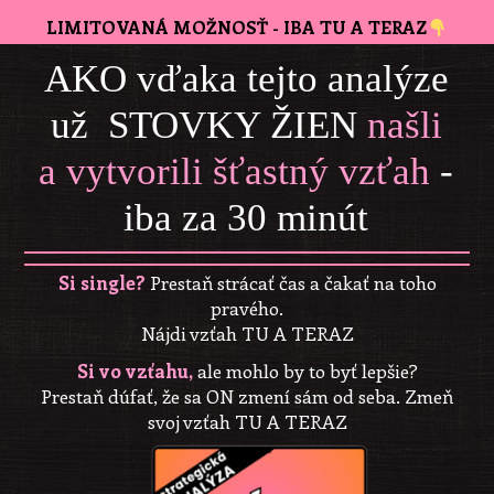
LIMITOVANÁ MOŽNOSŤ - IBA TU A TERAZ
AKO vďaka tejto analýze
už STOVKY ŽIEN
našli
a vytvorili šťastný vzťah
-
iba za 30 minút
Si sin
gle
?
Prestaň strácať čas a čakať na toho
pravého.
Nájdi vzťah TU A TERAZ
Si vo vzťahu,
ale mohlo by to byť lepšie?
Prestaň dúfať, že sa ON zmení sám od seba. Zmeň
svoj vzťah TU A TERAZ