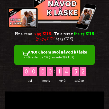
Plná cena
299 EUR.
Tu a teraz
iba
17 EUR
(7.474 CZK
/425 CZK)
ÁNO! Chcem svoj návod k láske
Dnes len za 17€ (namiesto 299 EUR)
0
0
0
0
1
4
5
1
DNÍ
HODÍN
MINÚT
SEKÚND