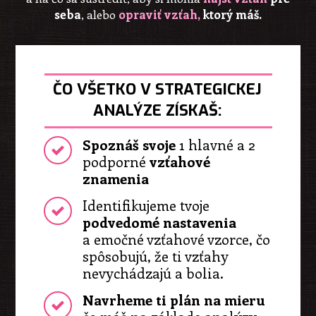
seba
,
alebo
opraviť vzťah,
ktorý máš
.
ČO VŠETKO V STRATEGICKEJ
ANALÝZE ZÍSKAŠ:
Spoznáš svoje
1 hlavné a 2
podporné
vzťahové
znamenia
Identifikujeme tvoje
podvedomé nastavenia
a emočné vzťahové vzorce, čo
spôsobujú, že ti vzťahy
nevychádzajú a bolia.
Navrheme ti plán na mieru