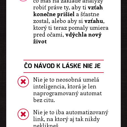
čo máš na základe analýzy
robiť práve ty, aby ti
vzťah
konečne prišiel
a šťastne
zostal, alebo aby si
vzťahu
,
ktorý ti teraz pomaly umiera
pred očami,
vdýchla nový
život
ČO NÁVOD K LÁSKE NIE JE
Nie je to neosobná umelá
inteligencia, ktorá je len
naprogramovaný automat
bez citu.
Nie je to iba automatizovaný
link, na ktorý aj tak nikdy
neklikneš.