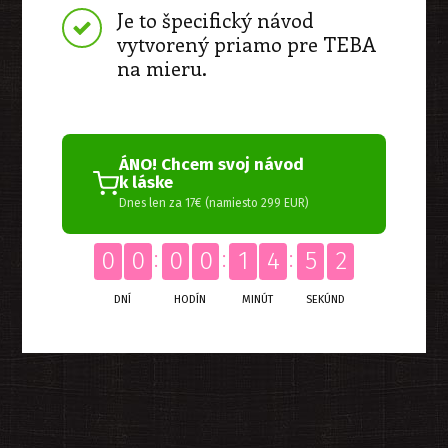
Je to špecifický návod
vytvorený priamo pre TEBA
na mieru.
ÁNO! Chcem svoj návod
k láske
Dnes len za 17€ (namiesto 299 EUR)
0
0
0
0
1
4
5
1
DNÍ
HODÍN
MINÚT
SEKÚND