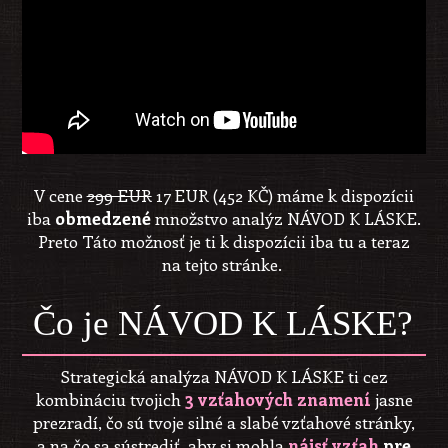
V cene
299 EUR
17 EUR (452 KČ) máme k dispozícii
iba
obmedzené
množstvo analýz NÁVOD K LÁSKE.
Preto Táto možnosť je ti k dispozícii iba tu a teraz
na tejto stránke.
Čo je NÁVOD K LÁSKE?
Strategická analýza NÁVOD K LÁSKE ti cez
kombináciu tvojich
3 vzťahových znamení
jasne
prezradí, čo sú tvoje
silné a slabé vzťahové stránky,
a
na čo sa sústrediť, aby si mohla
nájsť vzťah
pre