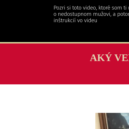
Pozri si toto video, ktoré som ti
o nedostupnom mužovi, a poto
inštrukcií vo videu
AKÝ VE