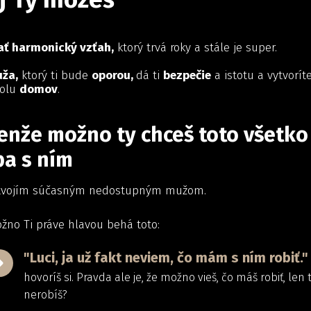
ť harmonický vzťah,
ktorý trvá roky a stále je super.
ža,
ktorý ti bude
oporou,
dá ti
bezpečie
a istotu a vytvorít
olu
domov
.
enže možno ty chceš toto všetko
ba s ním
tvojím súčasným nedostupným mužom.
žno Ti práve hlavou behá toto:
"Luci, ja už fakt neviem, čo mám s ním robiť."
hovoríš si. Pravda ale je, že možno vieš, čo máš robiť, len 
nerobíš?