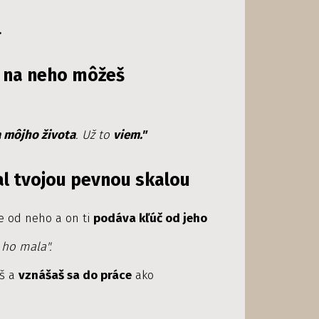
.
a na neho môžeš
 môjho života
.
Už to
viem."
stal tvojou pevnou skalou
e od neho a on ti
podáva kľúč od jeho
 ho mala".
eš a
vznášaš sa do práce
ako