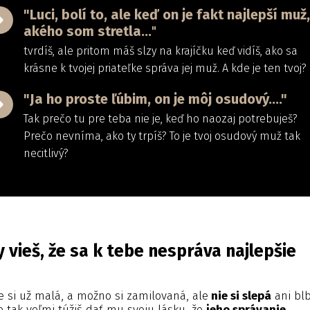
"Luci, bolí to, ale keď on je fakt najlepší muž,
akého som stretla...
"
tvrdíš, ale pritom máš slzy na krajíčku keď vidíš, ako sa
krásne k tvojej priateľke správa jej muž. A kde je ten tvoj?
"Ja ho proste ľúbim, on je môj osudový...."
Tak prečo tu pre teba nie je, keď ho naozaj potrebuješ?
Prečo nevníma, ako ty trpíš? To je tvoj osudový muž tak
necitlivý?
y vieš, že sa k tebe nespráva najlepšie
e si už malá, a možno si zamilovaná, ale
nie si slepá
ani bl
e tak veľmi túžiš dať mu svoju lásku, že
jeho správanie