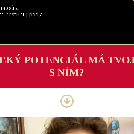
 natočila
m postupuj podľa
ĽKÝ POTENCIÁL MÁ TVO
S NÍM?