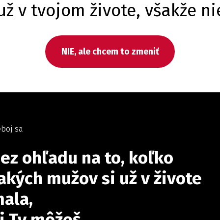
ž v tvojom živote, všakže n
NIE, ale chcem to zmeniť
boj sa
ez ohľadu na to, koľko
akých mužov si už v živote
ala,
j Ty môžeš