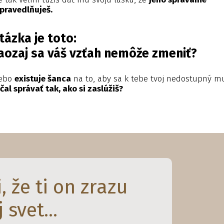
pravedlňuješ.
tázka je toto:
aozaj sa váš vzťah nemôže zmeniť?
lebo
existuje šanca
na to, aby sa k tebe tvoj nedostupný m
čal správať tak, ako si zaslúžiš?
, že ti on zrazu
 svet...