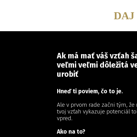
DAJ
Ak má mať váš vzťah ša
veľmi veľmi dôležitá v
urobiť
Hneď ti poviem, čo to je.
Ale v prvom rade začni tým, že r
tvoj vzťah vykazuje potenciál t
vpred.
Ako na to?