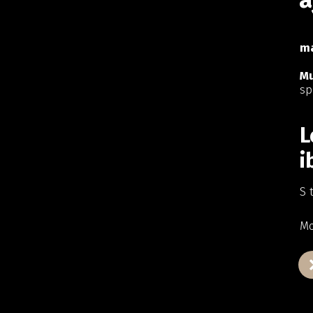
ma
Mu
sp
L
i
S 
Mo