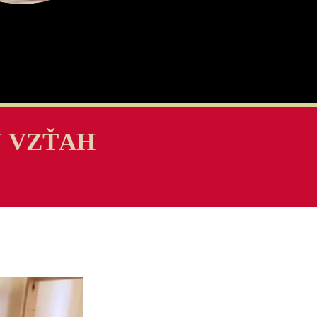
J VZŤAH