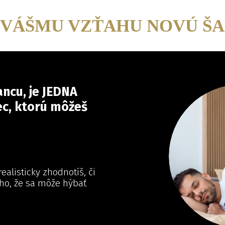
 VÁŠMU VZŤAHU NOVÚ Š
ncu, je JEDNA
ec, ktorú môžeš
ealisticky zhodnotíš, či
oho, že sa môže hýbať