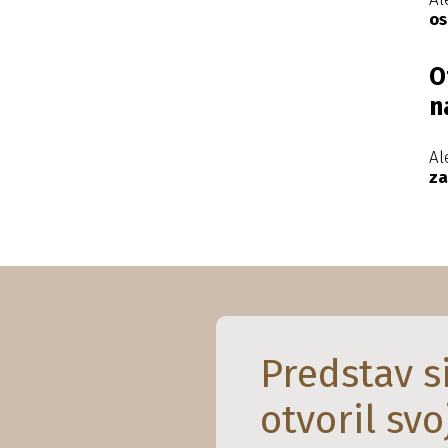
os
O
n
A
za
Predstav si
otvoril svoj