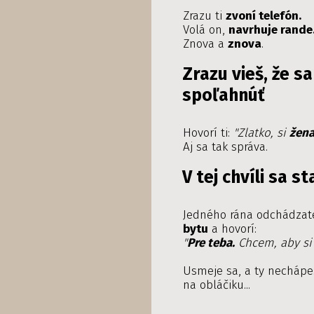
Zrazu ti
zvoní telefón.
Volá on,
navrhuje rande
Znova a
znova
.
Zrazu vieš, že s
spoľahnúť
Hovorí ti:
"Zlatko, si
žena
Aj sa tak správa.
V tej chvíli sa 
Jedného rána odchádzat
bytu
a hovorí:
"
Pre teba.
Chcem, aby si
Usmeje sa, a ty necháp
na obláčiku...