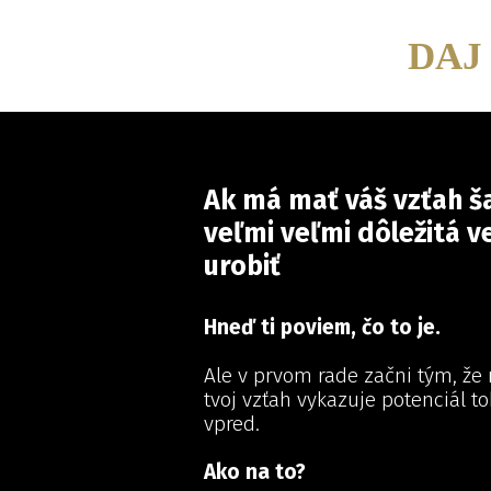
DAJ
Ak má mať váš vzťah ša
veľmi veľmi dôležitá v
urobiť
Hneď ti poviem, čo to je.
Ale v prvom rade začni tým, že r
tvoj vzťah vykazuje potenciál t
vpred.
Ako na to?