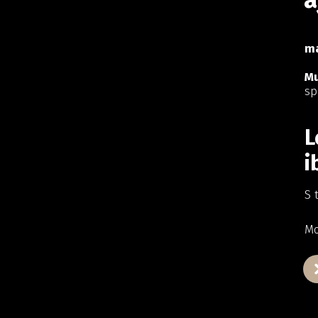
ma
Mu
sp
L
i
S 
Mo