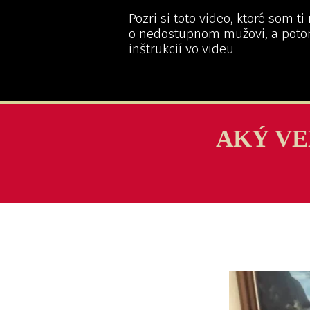
Pozri si toto video, ktoré som ti
o nedostupnom mužovi, a poto
inštrukcií vo videu
AKÝ VE