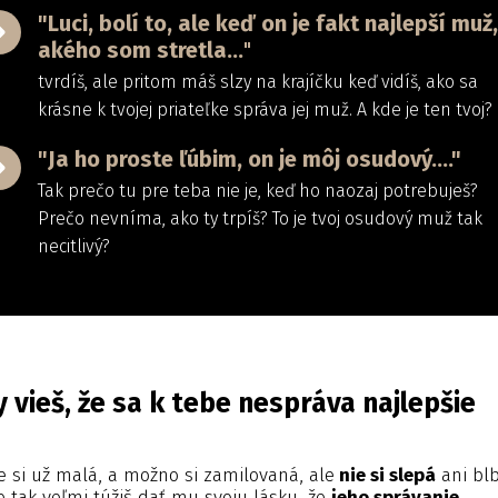
"Luci, bolí to, ale keď on je fakt najlepší muž,
akého som stretla...
"
tvrdíš, ale pritom máš slzy na krajíčku keď vidíš, ako sa
krásne k tvojej priateľke správa jej muž. A kde je ten tvoj?
"Ja ho proste ľúbim, on je môj osudový...."
Tak prečo tu pre teba nie je, keď ho naozaj potrebuješ?
Prečo nevníma, ako ty trpíš? To je tvoj osudový muž tak
necitlivý?
y vieš, že sa k tebe nespráva najlepšie
e si už malá, a možno si zamilovaná, ale
nie si slepá
ani bl
e tak veľmi túžiš dať mu svoju lásku, že
jeho správanie