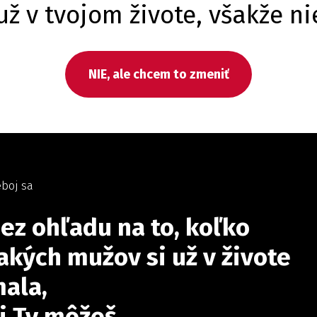
ž v tvojom živote, všakže n
NIE, ale chcem to zmeniť
boj sa
ez ohľadu na to, koľko
akých mužov si už v živote
ala,
j Ty môžeš