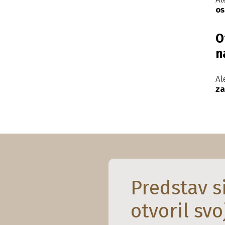
os
O
n
A
za
Predstav si
otvoril svoj