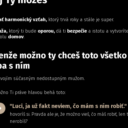
ť harmonický vzťah,
ktorý trvá roky a stále je super.
ža,
ktorý ti bude
oporou,
dá ti
bezpečie
a istotu a vytvorít
olu
domov
.
enže možno ty chceš toto všetko
ba s ním
tvojím súčasným nedostupným mužom.
žno Ti práve hlavou behá toto:
"Luci, ja už fakt neviem, čo mám s ním robiť."
hovoríš si. Pravda ale je, že možno vieš, čo máš robiť, len 
nerobíš?