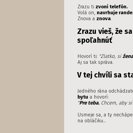
Zrazu ti
zvoní telefón.
Volá on,
navrhuje rande
Znova a
znova
.
Zrazu vieš, že s
spoľahnúť
Hovorí ti:
"Zlatko, si
žena
Aj sa tak správa.
V tej chvíli sa 
Jedného rána odchádzat
bytu
a hovorí:
"
Pre teba.
Chcem, aby si
Usmeje sa, a ty necháp
na obláčiku...