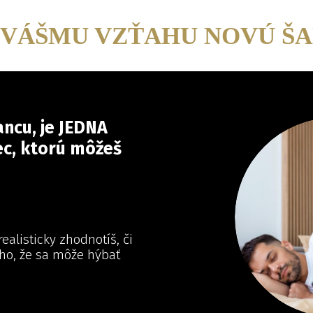
 VÁŠMU VZŤAHU NOVÚ Š
ncu, je JEDNA
ec, ktorú môžeš
ealisticky zhodnotíš, či
oho, že sa môže hýbať