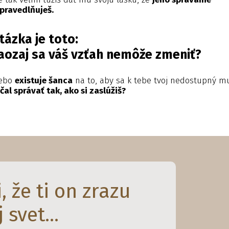
pravedlňuješ.
tázka je toto:
aozaj sa váš vzťah nemôže zmeniť?
lebo
existuje šanca
na to, aby sa k tebe tvoj nedostupný m
čal správať tak, ako si zaslúžiš?
, že ti on zrazu
 svet...