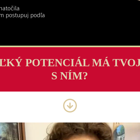
 natočila
m postupuj podľa
ĽKÝ POTENCIÁL MÁ TVO
S NÍM?