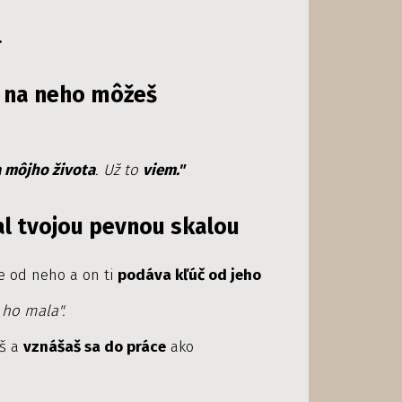
.
a na neho môžeš
 môjho života
.
Už to
viem."
stal tvojou pevnou skalou
e od neho a on ti
podáva kľúč od jeho
 ho mala".
eš a
vznášaš sa do práce
ako