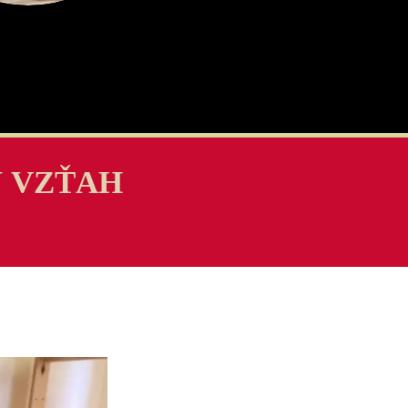
J VZŤAH