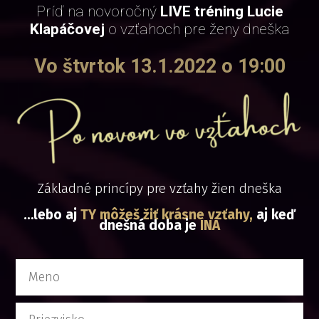
Príď na novoročný
LIVE tréning Lucie
Klapáčovej
o vzťahoch pre ženy dneška
Vo štvrtok 13.1.2022 o 19:00
Základné princípy pre vzťahy žien dneška
…lebo aj
TY môžeš žiť krásne vzťahy,
aj keď
dnešná doba je
INÁ