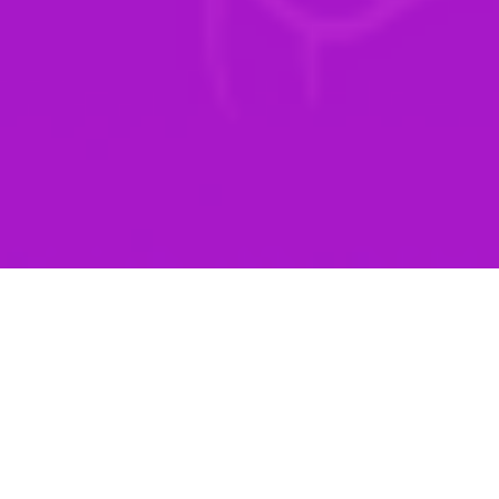
Vnímaš tiež, že
muži
a vzťahy
sú
dnes
iní?
Posledných 20-30 rokov vzťahy mužov a žien
prešli ďalšou veľkou zmenou
vo svojom