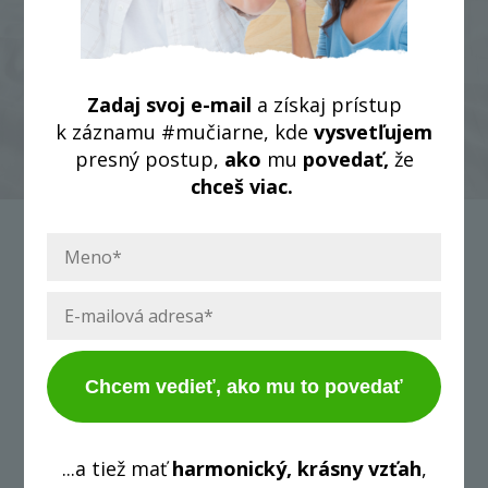
Zadaj svoj e-mail
a získaj prístup
k záznamu #mučiarne, kde
vysvetľujem
presný postup,
ako
mu
povedať,
že
chceš viac.
Chcem vedieť, ako mu to povedať
...a tiež mať
harmonický, krásny vzťah
,