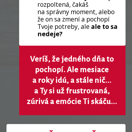
rozpoltená, čakáš
na správny moment, alebo
že on sa zmení a pochopí
Tvoje potreby, ale
ale to sa
nedeje?
Veríš, že jedného dňa to
pochopí. Ale mesiace
a roky idú, a stále nič...
a Ty si už frustrovaná,
zúrivá a emócie Ti skáču...