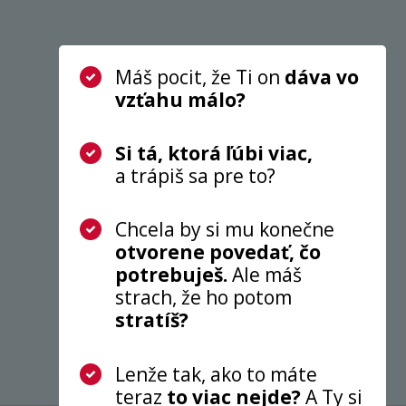
Máš pocit, že Ti on
dáva vo
vzťahu málo?
Si tá, ktorá ľúbi viac,
a trápiš sa pre to?
Chcela by si mu konečne
otvorene povedať, čo
potrebuješ.
Ale máš
strach, že ho potom
stratíš?
Lenže tak, ako to máte
teraz
to viac nejde?
A Ty si