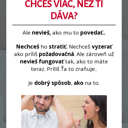
CHCEŠ VIAC, NEŽ TI
DÁVA?
Ale
nevieš,
ako mu to
povedať..
Nechceš
ho
stratiť.
Nechceš
vyzerať
ako príliš
požadovačná
. Ale zároveň už
nevieš fungovať
tak, ako to máte
teraz. Príliš Ťa to zraňuje..
Je
dobrý spôsob
,
ako
na to.